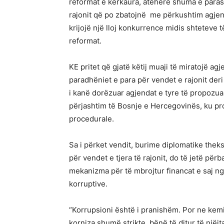
reformat e kërkaura, atëherë shuma e parashi
rajonit që po zbatojnë me përkushtim agjend
krijojë një lloj konkurrence midis shteteve të
reformat.
KE pritet që gjatë këtij muaji të miratojë ag
paradhëniet e para për vendet e rajonit deri n
i kanë dorëzuar agjendat e tyre të propozua
përjashtim të Bosnje e Hercegovinës, ku pro
procedurale.
Sa i përket vendit, burime diplomatike theks
për vendet e tjera të rajonit, do të jetë për
mekanizma për të mbrojtur financat e saj 
korruptive.
“Korrupsioni është i pranishëm. Por ne kemi 
korniza shumë strikte, bënë të ditur të një