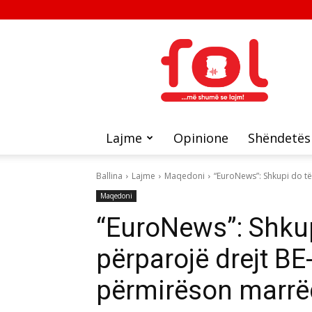
FOL
Lajme
Opinione
Shëndetës
Ballina
Lajme
Maqedoni
“EuroNews”: Shkupi do të
Maqedoni
“EuroNews”: Shkup
përparojë drejt BE
përmirëson marrë