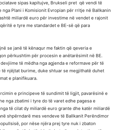
ociatave sipas kapitujve, Brukseli pret që vendi të
nga Plani i Komisionit Evropian për rritje në Ballkanin
ashtë miliardë euro për investime në vendet e rajonit
ëritë e tyre me standardet e BE-së që para
në se janë të kënaqur me faktin që qeveria e
on përkushtim për procesin e anëtarësimit në BE.
e devjiime të mëdha nga agjenda e reformave për të
 të njëjtat burime, duke shtuar se megjithatë duhet
rmat e planifikuara.
rcimin e principeve të sundimit të ligjit, pavarësinë e
he nga zbatimi i tyre do të varet edhe pagesa e
 nga të cilat dy miliardë euro grante dhe katër miliardë
janë shpërndarë mes vendeve të Ballkanit Perëndimor
ullsisë, por nëse njëra prej tyre nuk i zbaton