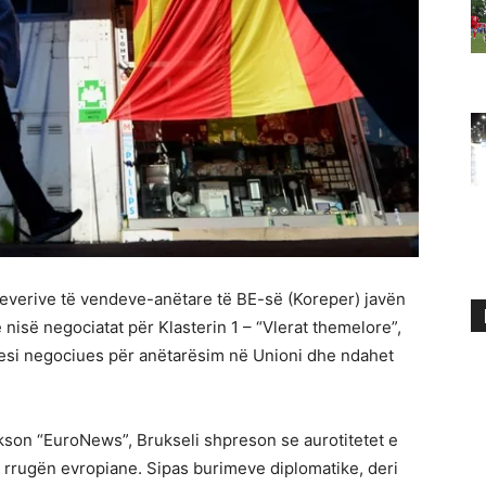
everive të vendeve-anëtare të BE-së (Koreper) javën
 nisë negociatat për Klasterin 1 – “Vlerat themelore”,
cesi negociues për anëtarësim në Unioni dhe ndahet
ekson “EuroNews”, Brukseli shpreson se aurotitetet e
 rrugën evropiane. Sipas burimeve diplomatike, deri