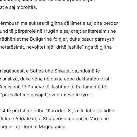
at e saj mbrojtës.
përmbush me sukses të gjitha qëllimet e saj dhe përdor
 mund të përparojë në rrugën e saj drejt anëtarësimit në
ëdhëniet me Bullgarinë fqinje”, duke pasur parasysh
tarësimit, nevojitet një “dritë jeshile” nga të gjitha
ërfaqësuesit e Sofjes dhe Shkupit vazhdojnë të
ë analizë, duke vënë në dukje edhe deklaratën e ish-
ë Komisionit të Punëve të Jashtme të Parlamentit të
 “përballet me pasojat e veprimeve të tyre”.
htë përfshirë edhe “Korridori 8”, i cili duhet të lidhë
etin e Adriatikut të Shqipërisë me portin Varna në
r nëpër territorin e Maqedonisë.