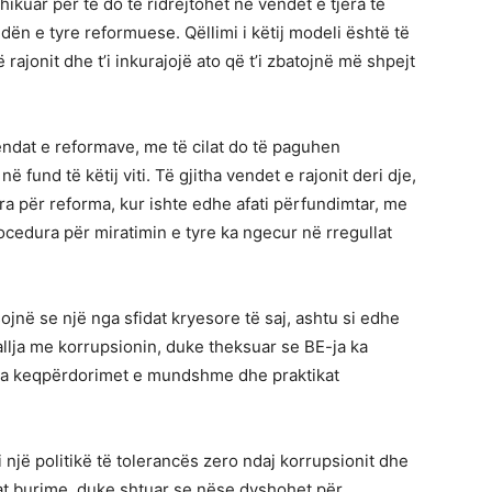
kuar për të do të ridrejtohet në vendet e tjera të
ën e tyre reformuese. Qëllimi i këtij modeli është të
 rajonit dhe t’i inkurajojë ato që t’i zbatojnë më shpejt
jendat e reformave, me të cilat do të paguhen
ë fund të këtij viti. Të gjitha vendet e rajonit deri dje,
ra për reforma, kur ishte edhe afati përfundimtar, me
cedura për miratimin e tyre ka ngecur në rregullat
ojnë se një nga sfidat kryesore të saj, ashtu si edhe
ballja me korrupsionin, duke theksuar se BE-ja ka
nga keqpërdorimet e mundshme dhe praktikat
një politikë të tolerancës zero ndaj korrupsionit dhe
jtat burime, duke shtuar se nëse dyshohet për