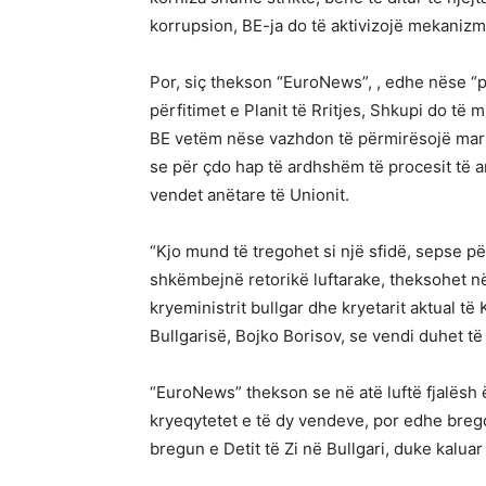
korrupsion, BE-ja do të aktivizojë mekanizm
Por, siç thekson “EuroNews”, , edhe nëse “
përfitimet e Planit të Rritjes, Shkupi do të
BE vetëm nëse vazhdon të përmirësojë marr
se për çdo hap të ardhshëm të procesit të anë
vendet anëtare të Unionit.
“Kjo mund të tregohet si një sfidë, sepse p
shkëmbejnë retorikë luftarake, theksohet n
kryeministrit bullgar dhe kryetarit aktual t
Bullgarisë, Bojko Borisov, se vendi duhet të
“EuroNews” thekson se në atë luftë fjalësh ës
kryeqytetet e të dy vendeve, por edhe bregd
bregun e Detit të Zi në Bullgari, duke kalua