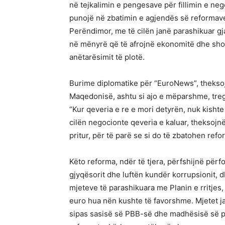
në tejkalimin e pengesave për fillimin e neg
punojë në zbatimin e agjendës së reformave 
Perëndimor, me të cilën janë parashikuar gj
në mënyrë që të afrojnë ekonomitë dhe shoq
anëtarësimit të plotë.
Burime diplomatike për “EuroNews”, theksoj
Maqedonisë, ashtu si ajo e mëparshme, treg
“Kur qeveria e re e mori detyrën, nuk kisht
cilën negocionte qeveria e kaluar, theksojnë
pritur, për të parë se si do të zbatohen refo
Këto reforma, ndër të tjera, përfshijnë përfo
gjyqësorit dhe luftën kundër korrupsionit, d
mjeteve të parashikuara me Planin e rritjes,
euro hua nën kushte të favorshme. Mjetet 
sipas sasisë së PBB-së dhe madhësisë së pop