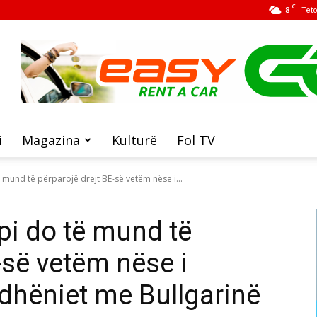
C
8
Tet
i
Magazina
Kulturë
Fol TV
 mund të përparojë drejt BE-së vetëm nëse i...
i do të mund të
-së vetëm nëse i
dhëniet me Bullgarinë