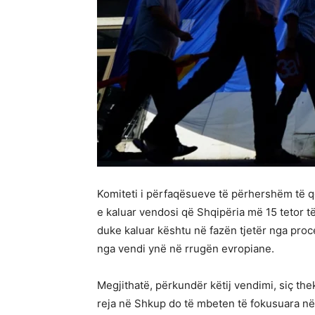
Komiteti i përfaqësueve të përhershëm të q
e kaluar vendosi që Shqipëria më 15 tetor të
duke kaluar kështu në fazën tjetër nga pro
nga vendi ynë në rrugën evropiane.
Megjithatë, përkundër këtij vendimi, siç th
reja në Shkup do të mbeten të fokusuara në