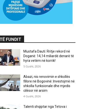
TË FUNDIT
Mustafa Dauti: Rritje rekord në
Doganë: 14,14 miliardë denarë të
hyra vetëm në korrik!
5 Gusht, 2026
Abazi, nis renovimin e shkollës
fillore në Bogovinë: Investojmë në
shkolla funksionale dhe mjedis
cilësor në arsim
4 Gusht, 2026
Talenti shqiptar nga Tetova i