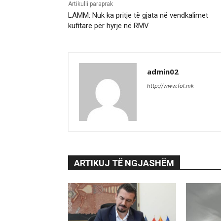
Artikulli paraprak
LAMM: Nuk ka pritje të gjata në vendkalimet
kufitare për hyrje në RMV
admin02
http://www.fol.mk
ARTIKUJ TË NGJASHËM