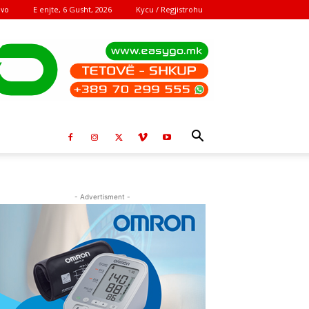
E enjte, 6 Gusht, 2026
Kycu / Regjistrohu
ovo
- Advertisment -