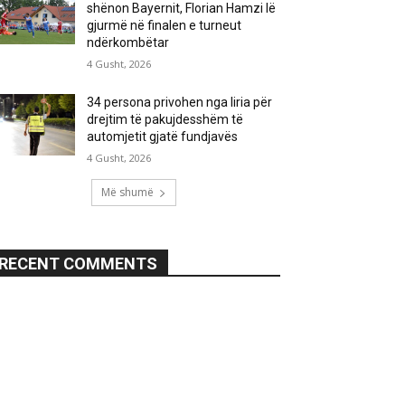
shënon Bayernit, Florian Hamzi lë
gjurmë në finalen e turneut
ndërkombëtar
4 Gusht, 2026
34 persona privohen nga liria për
drejtim të pakujdesshëm të
automjetit gjatë fundjavës
4 Gusht, 2026
Më shumë
RECENT COMMENTS