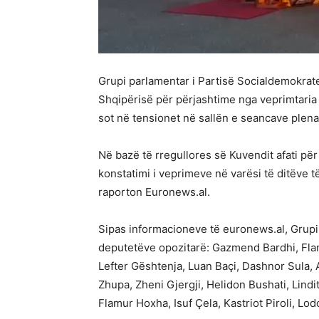
Grupi parlamentar i Partisë Socialdemokrat
Shqipërisë për përjashtime nga veprimtaria
sot në tensionet në sallën e seancave plena
Në bazë të rregullores së Kuvendit afati pë
konstatimi i veprimeve në varësi të ditëve të
raporton Euronews.al.
Sipas informacioneve të euronews.al, Grupi
deputetëve opozitarë: Gazmend Bardhi, Flamu
Lefter Gështenja, Luan Baçi, Dashnor Sula, 
Zhupa, Zheni Gjergji, Helidon Bushati, Lindi
Flamur Hoxha, Isuf Çela, Kastriot Piroli, 