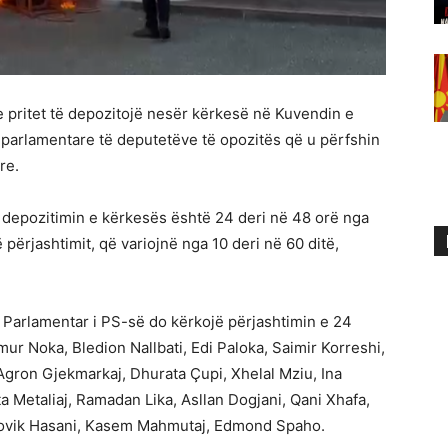
e pritet të depozitojë nesër kërkesë në Kuvendin e
 parlamentare të deputetëve të opozitës që u përfshin
re.
r depozitimin e kërkesës është 24 deri në 48 orë nga
 përjashtimit, që variojnë nga 10 deri në 60 ditë,
 Parlamentar i PS-së do kërkojë përjashtimin e 24
r Noka, Bledion Nallbati, Edi Paloka, Saimir Korreshi,
Agron Gjekmarkaj, Dhurata Çupi, Xhelal Mziu, Ina
ta Metaliaj, Ramadan Lika, Asllan Dogjani, Qani Xhafa,
Lodovik Hasani, Kasem Mahmutaj, Edmond Spaho.