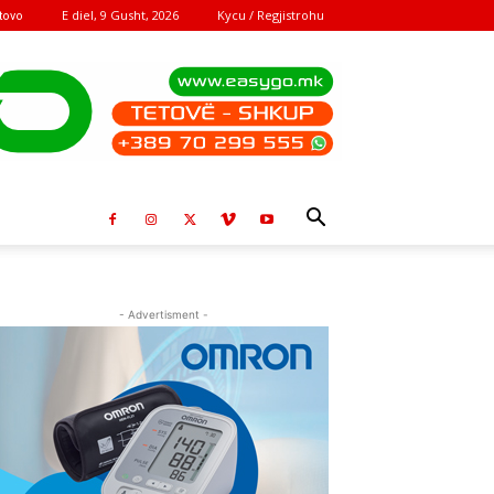
E diel, 9 Gusht, 2026
Kycu / Regjistrohu
tovo
- Advertisment -