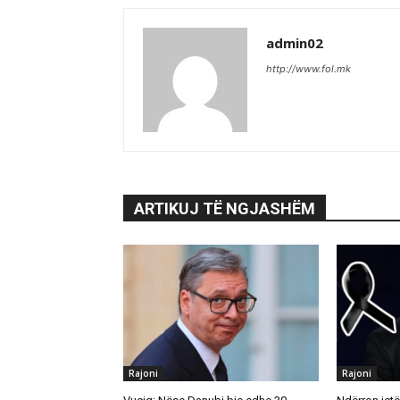
admin02
http://www.fol.mk
ARTIKUJ TË NGJASHËM
Rajoni
Rajoni