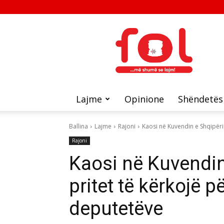
FOL
Lajme
Opinione
Shëndetës
Ballina
Lajme
Rajoni
Kaosi në Kuvendin e Shqipërisë
Rajoni
Kaosi në Kuvendin
pritet të kërkojë p
deputetëve