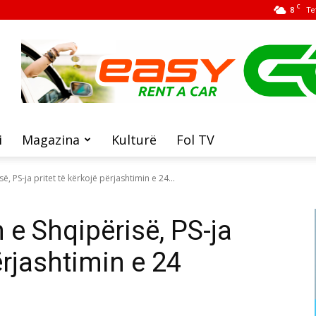
C
8
Te
i
Magazina
Kulturë
Fol TV
, PS-ja pritet të kërkojë përjashtimin e 24...
 e Shqipërisë, PS-ja
ërjashtimin e 24