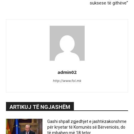
suksese të githëve”
admin02
http://www.fol.mk
ARTIKUJ TË NGJASHËM
Gashi shpall zgjedhjet e jashtëzakonshme
për kryetar të Komunës së Bërvenicës, do
të mbahen më 18 tetor