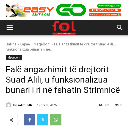
Ballina
Lajme
Maqedoni
Falë angazhimit të drejtorit Suad Alili, u
funksionalizua bunari i ri në...
Maqedoni
Falë angazhimit të drejtorit
Suad Alili, u funksionalizua
bunari i ri në fshatin Strimnicë
By
admin02
7 Korrik, 2026
372
0