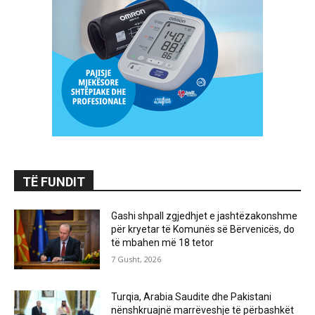
TË FUNDIT
Gashi shpall zgjedhjet e jashtëzakonshme
për kryetar të Komunës së Bërvenicës, do
të mbahen më 18 tetor
7 Gusht, 2026
Turqia, Arabia Saudite dhe Pakistani
nënshkruajnë marrëveshje të përbashkët