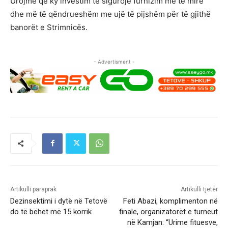
Urojmë që ky investim të sigurojë furnizim më të mirë
dhe më të qëndrueshëm me ujë të pijshëm për të gjithë
banorët e Strimnicës.
- Advertisment -
Artikulli paraprak
Artikulli tjetër
Dezinsektimi i dytë në Tetovë
Feti Abazi, komplimenton në
do të bëhet më 15 korrik
finale, organizatorët e turneut
në Kamjan: “Urime fituesve,