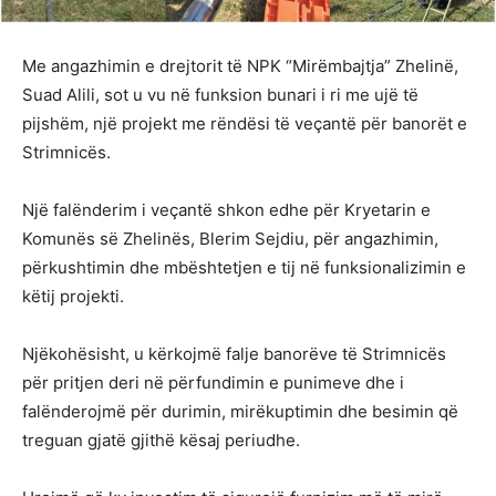
Me angazhimin e drejtorit të NPK “Mirëmbajtja” Zhelinë,
Suad Alili, sot u vu në funksion bunari i ri me ujë të
pijshëm, një projekt me rëndësi të veçantë për banorët e
Strimnicës.
Një falënderim i veçantë shkon edhe për Kryetarin e
Komunës së Zhelinës, Blerim Sejdiu, për angazhimin,
përkushtimin dhe mbështetjen e tij në funksionalizimin e
këtij projekti.
Njëkohësisht, u kërkojmë falje banorëve të Strimnicës
për pritjen deri në përfundimin e punimeve dhe i
falënderojmë për durimin, mirëkuptimin dhe besimin që
treguan gjatë gjithë kësaj periudhe.