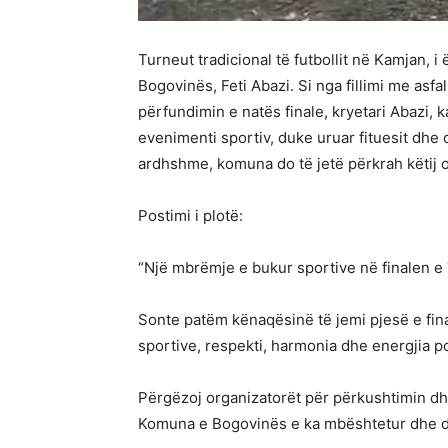
Turneut tradicional të futbollit në Kamjan, 
Bogovinës, Feti Abazi. Si nga fillimi me asfa
përfundimin e natës finale, kryetari Abazi, k
evenimenti sportiv, duke uruar fituesit dhe 
ardhshme, komuna do të jetë përkrah këtij o
Postimi i plotë:
“Një mbrëmje e bukur sportive në finalen e 
Sonte patëm kënaqësinë të jemi pjesë e fina
sportive, respekti, harmonia dhe energjia po
Përgëzoj organizatorët për përkushtimin dhe 
Komuna e Bogovinës e ka mbështetur dhe d