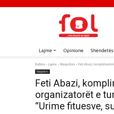
FOL
Lajme
Opinione
Shëndetës
Ballina
Lajme
Maqedoni
Feti Abazi, komplimenton 
Maqedoni
Feti Abazi, kompli
organizatorët e t
“Urime fituesve, s