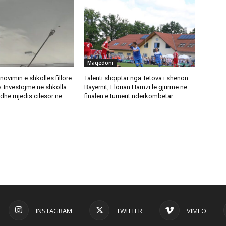
Maqedoni
novimin e shkollës fillore
Talenti shqiptar nga Tetova i shënon
: Investojmë në shkolla
Bayernit, Florian Hamzi lë gjurmë në
dhe mjedis cilësor në
finalen e turneut ndërkombëtar
INSTAGRAM
TWITTER
VIMEO