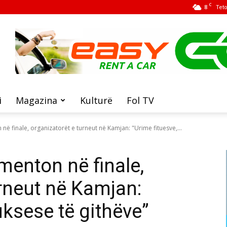
C
8
Tet
i
Magazina
Kulturë
Fol TV
në finale, organizatorët e turneut në Kamjan: "Urime fituesve,...
menton në finale,
urneut në Kamjan:
uksese të githëve”