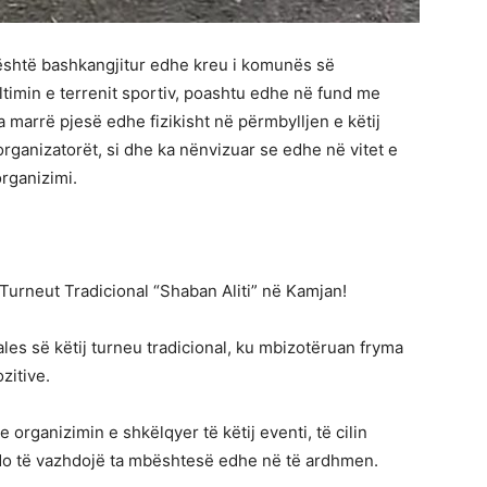
i është bashkangjitur edhe kreu i komunës së
lltimin e terrenit sportiv, poashtu edhe në fund me
a marrë pjesë edhe fizikisht në përmbylljen e këtij
organizatorët, si dhe ka nënvizuar se edhe në vitet e
rganizimi.
Turneut Tradicional “Shaban Aliti” në Kamjan!
les së këtij turneu tradicional, ku mbizotëruan fryma
zitive.
organizimin e shkëlqyer të këtij eventi, të cilin
o të vazhdojë ta mbështesë edhe në të ardhmen.