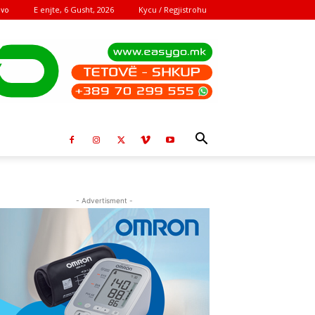
E enjte, 6 Gusht, 2026
Kycu / Regjistrohu
ovo
- Advertisment -