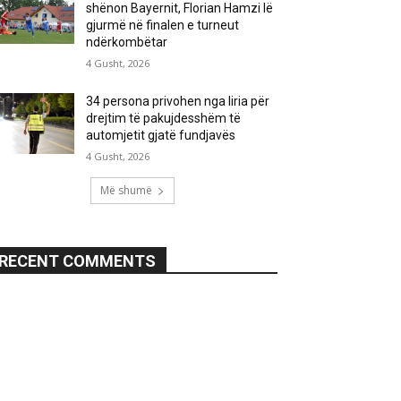
shënon Bayernit, Florian Hamzi lë
gjurmë në finalen e turneut
ndërkombëtar
4 Gusht, 2026
34 persona privohen nga liria për
drejtim të pakujdesshëm të
automjetit gjatë fundjavës
4 Gusht, 2026
Më shumë
RECENT COMMENTS