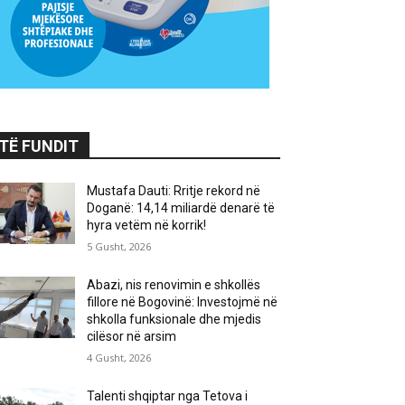
TË FUNDIT
Mustafa Dauti: Rritje rekord në
Doganë: 14,14 miliardë denarë të
hyra vetëm në korrik!
5 Gusht, 2026
Abazi, nis renovimin e shkollës
fillore në Bogovinë: Investojmë në
shkolla funksionale dhe mjedis
cilësor në arsim
4 Gusht, 2026
Talenti shqiptar nga Tetova i