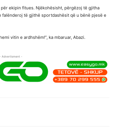
për ekipin fitues. Njëkohësisht, përgëzoj të gjitha
 falënderoj të gjithë sportdashësit që u bënë pjesë e
hemi vitin e ardhshëm!”, ka mbaruar, Abazi.
- Advertisment -