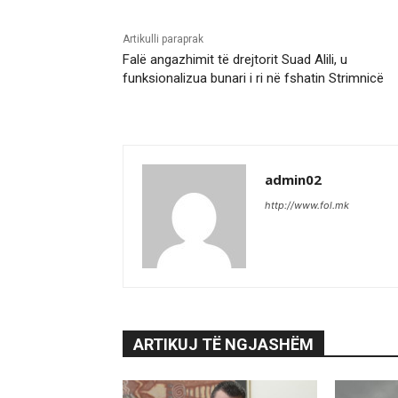
Artikulli paraprak
Falë angazhimit të drejtorit Suad Alili, u
funksionalizua bunari i ri në fshatin Strimnicë
admin02
http://www.fol.mk
ARTIKUJ TË NGJASHËM