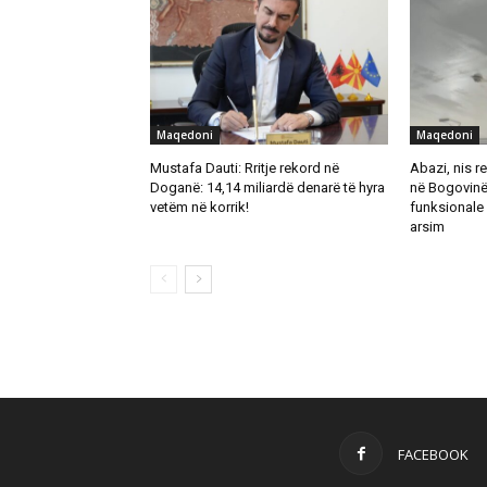
Maqedoni
Maqedoni
Mustafa Dauti: Rritje rekord në
Abazi, nis re
Doganë: 14,14 miliardë denarë të hyra
në Bogovinë
vetëm në korrik!
funksionale 
arsim
FACEBOOK