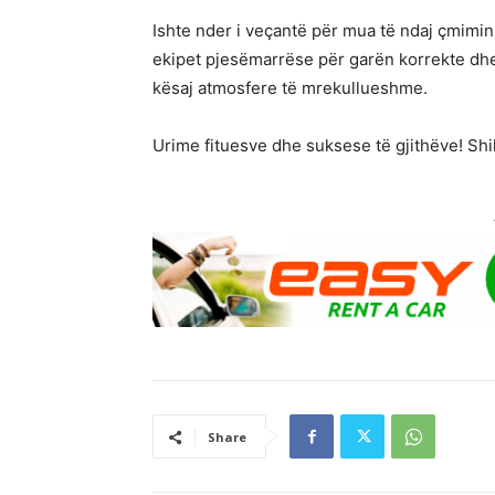
Ishte nder i veçantë për mua të ndaj çmimin 
ekipet pjesëmarrëse për garën korrekte dhe
kësaj atmosfere të mrekullueshme.
Urime fituesve dhe suksese të gjithëve! Shi
Share