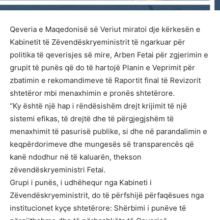
Qeveria e Maqedonisë së Veriut miratoi dje kërkesën e
Kabinetit të Zëvendëskryeministrit të ngarkuar për
politika të qeverisjes së mire, Arben Fetai për zgjerimin e
grupit të punës që do të hartojë Planin e Veprimit për
zbatimin e rekomandimeve të Raportit final të Revizorit
shtetëror mbi menaxhimin e pronës shtetërore.
“Ky është një hap i rëndësishëm drejt krijimit të një
sistemi efikas, të drejtë dhe të përgjegjshëm të
menaxhimit të pasurisë publike, si dhe në parandalimin e
keqpërdorimeve dhe mungesës së transparencës që
kanë ndodhur në të kaluarën, thekson
zëvendëskryeministri Fetai.
Grupi i punës, i udhëhequr nga Kabineti i
Zëvendëskryeministrit, do të përfshijë përfaqësues nga
institucionet kyçe shtetërore: Shërbimi i punëve të