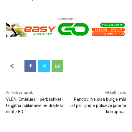
- Advertisment -
Artikulli paraprak
Artikulli tjetër
VLEN: Emëruesi i përbashkët i
Pandov: Në disa burgje mbi
të gjitha ndikimeve në drejtësi
50 për qind e policëve janë të
është BDI!
korruptuar