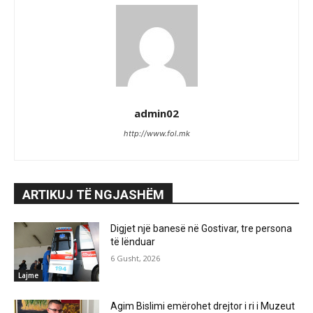
admin02
http://www.fol.mk
ARTIKUJ TË NGJASHËM
Digjet një banesë në Gostivar, tre persona
të lënduar
6 Gusht, 2026
Lajme
Agim Bislimi emërohet drejtor i ri i Muzeut