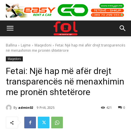
Ballina
Lajme
Maqedoni
Fetai: Një hap më afër drejt transparencës
në menaxhimin me pronën shtetërore
Maqedoni
Fetai: Një hap më afër drejt
transparencës në menaxhimin
me pronën shtetërore
By
admin02
9 Prill, 2025
421
0