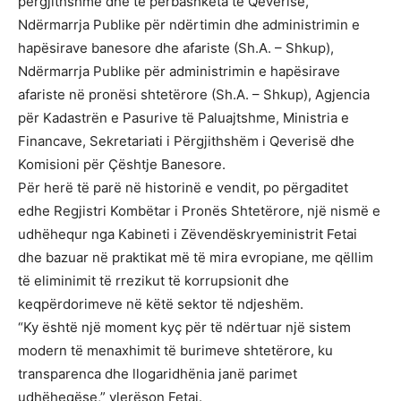
përgjithshme dhe të përbashkëta të Qeverisë,
Ndërmarrja Publike për ndërtimin dhe administrimin e
hapësirave banesore dhe afariste (Sh.A. – Shkup),
Ndërmarrja Publike për administrimin e hapësirave
afariste në pronësi shtetërore (Sh.A. – Shkup), Agjencia
për Kadastrën e Pasurive të Paluajtshme, Ministria e
Financave, Sekretariati i Përgjithshëm i Qeverisë dhe
Komisioni për Çështje Banesore.
Për herë të parë në historinë e vendit, po përgaditet
edhe Regjistri Kombëtar i Pronës Shtetërore, një nismë e
udhëhequr nga Kabineti i Zëvendëskryeministrit Fetai
dhe bazuar në praktikat më të mira evropiane, me qëllim
të eliminimit të rrezikut të korrupsionit dhe
keqpërdorimeve në këtë sektor të ndjeshëm.
“Ky është një moment kyç për të ndërtuar një sistem
modern të menaxhimit të burimeve shtetërore, ku
transparenca dhe llogaridhënia janë parimet
udhëheqëse,” vlerëson Fetai.