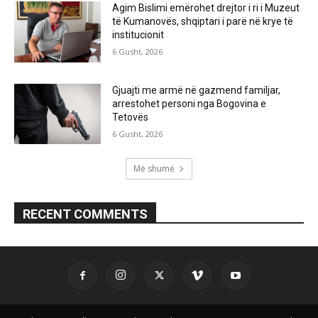
Agim Bislimi emërohet drejtor i ri i Muzeut
të Kumanovës, shqiptari i parë në krye të
institucionit
6 Gusht, 2026
Gjuajti me armë në gazmend familjar,
arrestohet personi nga Bogovina e
Tetovës
6 Gusht, 2026
Më shumë
RECENT COMMENTS