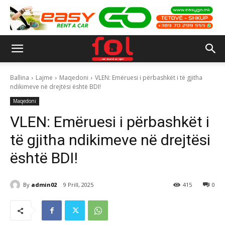
Ballina
Lajme
Maqedoni
VLEN: Emëruesi i përbashkët i të gjitha
ndikimeve në drejtësi është BDI!
Maqedoni
VLEN: Emëruesi i përbashkët i
të gjitha ndikimeve në drejtësi
është BDI!
By
admin02
9 Prill, 2025
415
0