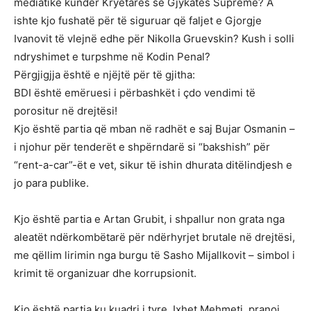
mediatike kundër Kryetares së Gjykatës Supreme? A
ishte kjo fushatë për të siguruar që faljet e Gjorgje
Ivanovit të vlejnë edhe për Nikolla Gruevskin? Kush i solli
ndryshimet e turpshme në Kodin Penal?
Përgjigjja është e njëjtë për të gjitha:
BDI është emëruesi i përbashkët i çdo vendimi të
porositur në drejtësi!
Kjo është partia që mban në radhët e saj Bujar Osmanin –
i njohur për tenderët e shpërndarë si “bakshish” për
“rent-a-car”-ët e vet, sikur të ishin dhurata ditëlindjesh e
jo para publike.
Kjo është partia e Artan Grubit, i shpallur non grata nga
aleatët ndërkombëtarë për ndërhyrjet brutale në drejtësi,
me qëllim lirimin nga burgu të Sasho Mijallkovit – simbol i
krimit të organizuar dhe korrupsionit.
Kjo është partia ku kuadri i tyre, Ixhet Mehmeti, pranoi