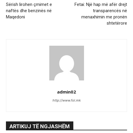
Sërish lirohen çmimet e
Fetai: Një hap më afër drejt
naftës dhe benzinës në
transparencës në
Maqedoni
menaxhimin me pronën
shtetërore
admin02
http://www.fol.mk
ARTIKUJ TË NGJASHËM