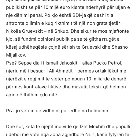
publikisht se për 10 mijë euro kishte ndërhyrë për uljen e
një dënimi penal. Po kjo është BDI-ja që deshi t’ia
shtronte qilimin e kuq rikthimit të një non grata tjetër –
Nikolla Gruevskit – në Shkup. Dhe sikur të mos mjaftonte
kjo, së fundmi opinioni publik pa se të gjitha rrugët e
kësaj udhëheqësie çojnë sërish te Gruevski dhe Shasho
Mijallkov.
Pse? Sepse djali i Ismail Jahoskit – alias Pucko Petrol,
njeriu më i besuar i Ali Ahmetit – përmes ortakllëkut me
njerëzit e regjimit të vjetër pompuan 10 miliardë denarë
përmes kontratave fiktive dhe mazutit toksik që helmon
ajrin që thithim çdo ditë.
Pra, jo vetëm që vidhnin, por edhe na helmonin.
Dhe sot, këta të njëjtit individë që Izet Mexhiti dhe populli
i dëboi me votë nga Zona Zgjedhore Nr. 1, kanë fytyrën të