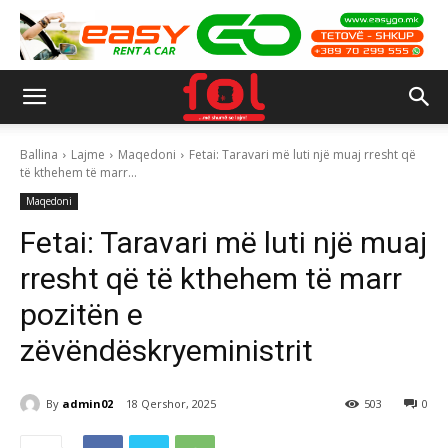
Ballina
Lajme
Maqedoni
Fetai: Taravari më luti një muaj rresht që
të kthehem të marr...
Maqedoni
Fetai: Taravari më luti një muaj
rresht që të kthehem të marr
pozitën e
zëvëndëskryeministrit
By
admin02
18 Qershor, 2025
503
0