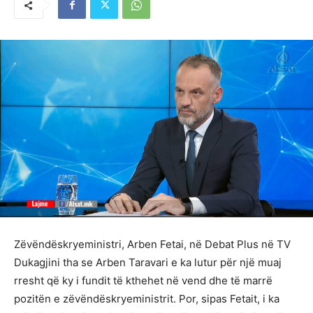
Zëvëndëskryeministri, Arben Fetai, në Debat Plus në TV
Dukagjini tha se Arben Taravari e ka lutur për një muaj
rresht që ky i fundit të kthehet në vend dhe të marrë
pozitën e zëvëndëskryeministrit. Por, sipas Fetait, i ka