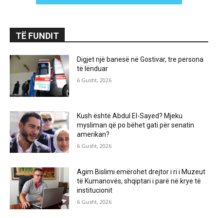
TË FUNDIT
Digjet një banesë në Gostivar, tre persona
të lënduar
6 Gusht, 2026
Kush është Abdul El-Sayed? Mjeku
mysliman që po bëhet gati për senatin
amerikan?
6 Gusht, 2026
Agim Bislimi emërohet drejtor i ri i Muzeut
të Kumanovës, shqiptari i parë në krye të
institucionit
6 Gusht, 2026