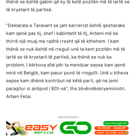
thënë se është gabim që ky të ketë pozitën më të lartë se
të kryetarit të partisë.
“Deklarata e Taravarit se jam karrierist është qesharake
kam qenë pas tij, shef i kabintetit të tij, Arbeni më ka
thirrë një muaj me radhë rresht që të kthehem. I kam
thënë se nuk është në rregull unë ta kem pozitën më të
lartë se të kryetarit të partisë, ka thënë se nuk ka
problem. I kërkova afat për ta menduar sepse kam qenë
mirë në Belgjik, kam pasur punë të rregullt. Unë u ktheva
sepse kam dhënë kontribut në këtë parti, që ne jemi
paraqitur si antipod i BDI-së”, tha zëvëndëskryeministri,
Arben Fetai.
- Advertisment -