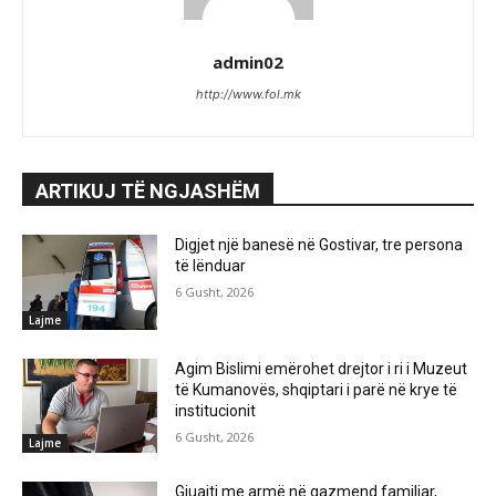
admin02
http://www.fol.mk
ARTIKUJ TË NGJASHËM
Digjet një banesë në Gostivar, tre persona
të lënduar
6 Gusht, 2026
Lajme
Agim Bislimi emërohet drejtor i ri i Muzeut
të Kumanovës, shqiptari i parë në krye të
institucionit
6 Gusht, 2026
Lajme
Gjuajti me armë në gazmend familjar,