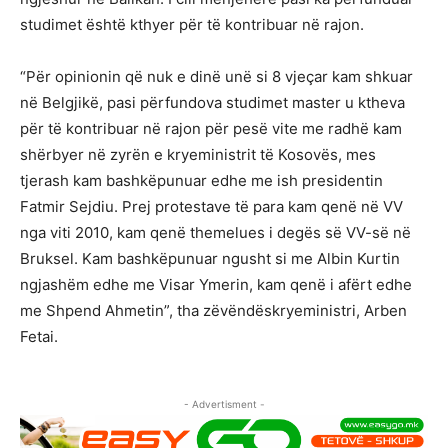
studimet është kthyer për të kontribuar në rajon.
“Për opinionin që nuk e dinë unë si 8 vjeçar kam shkuar
në Belgjikë, pasi përfundova studimet master u ktheva
për të kontribuar në rajon për pesë vite me radhë kam
shërbyer në zyrën e kryeministrit të Kosovës, mes
tjerash kam bashkëpunuar edhe me ish presidentin
Fatmir Sejdiu. Prej protestave të para kam qenë në VV
nga viti 2010, kam qenë themelues i degës së VV-së në
Bruksel. Kam bashkëpunuar ngusht si me Albin Kurtin
ngjashëm edhe me Visar Ymerin, kam qenë i afërt edhe
me Shpend Ahmetin”, tha zëvëndëskryeministri, Arben
Fetai.
- Advertisment -