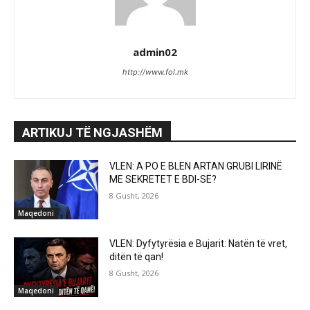
admin02
http://www.fol.mk
ARTIKUJ TË NGJASHËM
VLEN: A PO E BLEN ARTAN GRUBI LIRINË
ME SEKRETET E BDI-SË?
8 Gusht, 2026
Maqedoni
VLEN: Dyfytyrësia e Bujarit: Natën të vret,
ditën të qan!
8 Gusht, 2026
Maqedoni