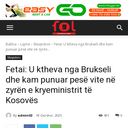
Ballina
Lajme
Maqedoni
Fetai: U ktheva nga Brukseli dhe kam
punuar pesë vite në zyrën...
Maqedoni
Fetai: U ktheva nga Brukseli
dhe kam punuar pesë vite në
zyrën e kryeministrit të
Kosovës
By
admin02
18 Qershor, 2025
401
0