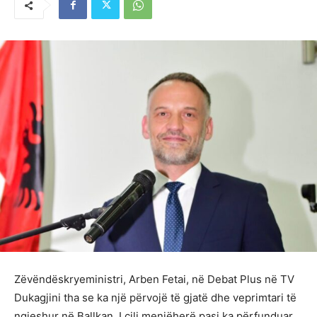
Zëvëndëskryeministri, Arben Fetai, në Debat Plus në TV
Dukagjini tha se ka një përvojë të gjatë dhe veprimtari të
ngjeshur në Ballkan. I cili menjëherë pasi ka përfunduar