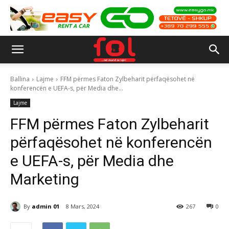
Ballina
Lajme
FFM përmes Faton Zylbeharit përfaqësohet në
konferencën e UEFA-s, për Media dhe...
Lajme
FFM përmes Faton Zylbeharit
përfaqësohet në konferencën
e UEFA-s, për Media dhe
Marketing
By
admin 01
8 Mars, 2024
267
0