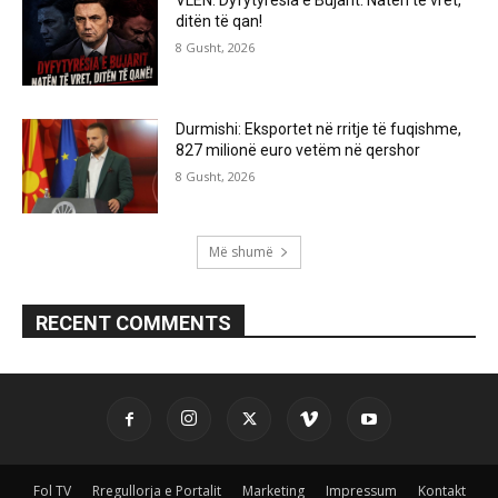
VLEN: Dyfytyrësia e Bujarit: Natën të vret,
ditën të qan!
8 Gusht, 2026
Durmishi: Eksportet në rritje të fuqishme,
827 milionë euro vetëm në qershor
8 Gusht, 2026
Më shumë
RECENT COMMENTS
Fol TV
Rregullorja e Portalit
Marketing
Impressum
Kontakt