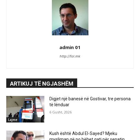
admin 01
http://fol.mk
ARTIKUJ TË NGJASHËM
Digjet një banesë në Gostivar, tre persona
të lënduar
6 Gusht, 2026
Lajme
Kush është Abdul El-Sayed? Mjeku
mysliman që po bëhet gati për senatin