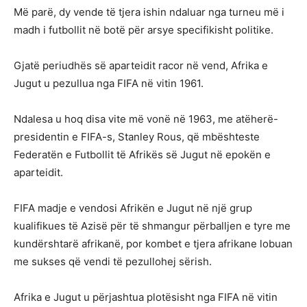
Më parë, dy vende të tjera ishin ndaluar nga turneu më i
madh i futbollit në botë për arsye specifikisht politike.
Gjatë periudhës së aparteidit racor në vend, Afrika e
Jugut u pezullua nga FIFA në vitin 1961.
Ndalesa u hoq disa vite më vonë në 1963, me atëherë-
presidentin e FIFA-s, Stanley Rous, që mbështeste
Federatën e Futbollit të Afrikës së Jugut në epokën e
aparteidit.
FIFA madje e vendosi Afrikën e Jugut në një grup
kualifikues të Azisë për të shmangur përballjen e tyre me
kundërshtarë afrikanë, por kombet e tjera afrikane lobuan
me sukses që vendi të pezullohej sërish.
Afrika e Jugut u përjashtua plotësisht nga FIFA në vitin