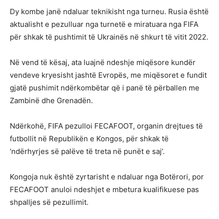
Dy kombe janë ndaluar teknikisht nga turneu. Rusia është
aktualisht e pezulluar nga turnetë e miratuara nga FIFA
për shkak të pushtimit të Ukrainës në shkurt të vitit 2022.
Në vend të kësaj, ata luajnë ndeshje miqësore kundër
vendeve kryesisht jashtë Evropës, me miqësoret e fundit
gjatë pushimit ndërkombëtar që i panë të përballen me
Zambinë dhe Grenadën.
Ndërkohë, FIFA pezulloi FECAFOOT, organin drejtues të
futbollit në Republikën e Kongos, për shkak të
‘ndërhyrjes së palëve të treta në punët e saj’.
Kongoja nuk është zyrtarisht e ndaluar nga Botërori, por
FECAFOOT anuloi ndeshjet e mbetura kualifikuese pas
shpalljes së pezullimit.