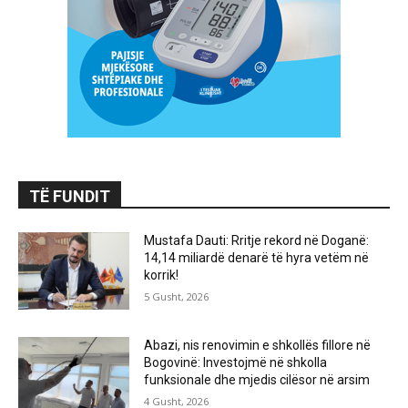
TË FUNDIT
Mustafa Dauti: Rritje rekord në Doganë:
14,14 miliardë denarë të hyra vetëm në
korrik!
5 Gusht, 2026
Abazi, nis renovimin e shkollës fillore në
Bogovinë: Investojmë në shkolla
funksionale dhe mjedis cilësor në arsim
4 Gusht, 2026