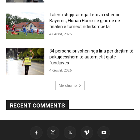
Talenti shqiptar nga Tetova i shënon
Bayernit, Florian Hamzi lë gjurmë në
finalen e turneut ndërkombëtar
4 Gusht, 2026
34 persona privohen nga liria për drejtim të
pakujdesshëm të automjetit gjatë
fundjavës
4 Gusht, 2026
Më shumë
RECENT COMMENTS