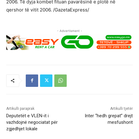
2006. Të dyja kombet fituan pavarësinë e plotë në
qershor të vitit 2006. /GazetaExpress/
- Advertisment -
Artikulli paraprak
Artikulli tjetër
Deputetët e VLEN-it i
Inter “hedh grepat” drejt
vazhdojnë negociatat për
mesfushorit
zgjedhjet lokale