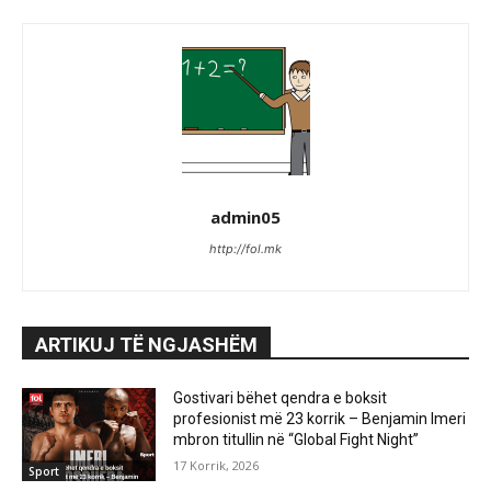
admin05
http://fol.mk
ARTIKUJ TË NGJASHËM
Gostivari bëhet qendra e boksit
profesionist më 23 korrik – Benjamin Imeri
mbron titullin në “Global Fight Night”
17 Korrik, 2026
Sport