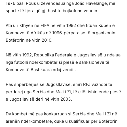
1976 pasi Rous u zëvendësua nga João Havelange, me
sporte të tjera që gjithashtu bojkotuan vendin
Ata u rikthyen në FIFA në vitin 1992 dhe fituan Kupën e
Kombeve të Afrikës në 1996, përpara se të organizonin
Botërorin në vitin 2010.
Në vitin 1992, Republika Federale e Jugosllavisë u ndalua
nga futbolli ndërkombëtar si pjesë e sanksioneve të
Kombeve të Bashkuara ndaj vendit.
Pas shpërbërjes së Jugosllavisë, emri RFJ vazhdoi të
përdorej nga Serbia dhe Mali i Zi, të cilët ishin ende pjesë
e Jugosllavisë deri në vitin 2003.
Dy kombet më pas konkurruan si Serbia dhe Mali i Zi në
arenën ndërkombëtare, duke u kualifikuar për Botërorin