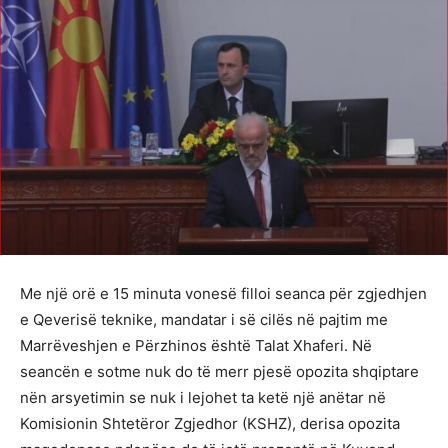
Me një orë e 15 minuta vonesë filloi seanca për zgjedhjen
e Qeverisë teknike, mandatar i së cilës në pajtim me
Marrëveshjen e Përzhinos është Talat Xhaferi. Në
seancën e sotme nuk do të merr pjesë opozita shqiptare
nën arsyetimin se nuk i lejohet ta ketë një anëtar në
Komisionin Shtetëror Zgjedhor (KSHZ), derisa opozita