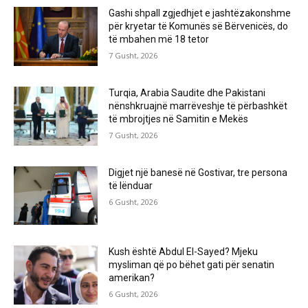
Gashi shpall zgjedhjet e jashtëzakonshme
për kryetar të Komunës së Bërvenicës, do
të mbahen më 18 tetor
7 Gusht, 2026
Turqia, Arabia Saudite dhe Pakistani
nënshkruajnë marrëveshje të përbashkët
të mbrojtjes në Samitin e Mekës
7 Gusht, 2026
Digjet një banesë në Gostivar, tre persona
të lënduar
6 Gusht, 2026
Kush është Abdul El-Sayed? Mjeku
mysliman që po bëhet gati për senatin
amerikan?
6 Gusht, 2026