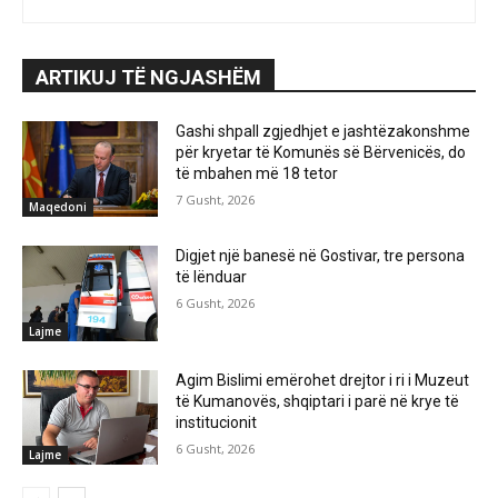
ARTIKUJ TË NGJASHËM
Gashi shpall zgjedhjet e jashtëzakonshme
për kryetar të Komunës së Bërvenicës, do
të mbahen më 18 tetor
7 Gusht, 2026
Maqedoni
Digjet një banesë në Gostivar, tre persona
të lënduar
6 Gusht, 2026
Lajme
Agim Bislimi emërohet drejtor i ri i Muzeut
të Kumanovës, shqiptari i parë në krye të
institucionit
6 Gusht, 2026
Lajme