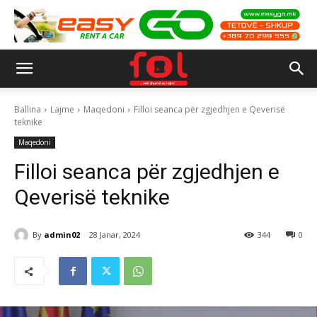
Ballina
Lajme
Maqedoni
Filloi seanca për zgjedhjen e Qeverisë
teknike
Maqedoni
Filloi seanca për zgjedhjen e
Qeverisë teknike
By
admin02
28 Janar, 2024
344
0