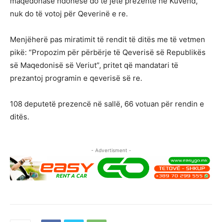
maqedonase ndonëse do të jetë prezentë në Kuvend,
nuk do të votoj për Qeverinë e re.
Menjëherë pas miratimit të rendit të ditës me të vetmen
pikë: “Propozim për përbërje të Qeverisë së Republikës
së Maqedonisë së Veriut”, pritet që mandatari të
prezantoj programin e qeverisë së re.
108 deputetë prezencë në sallë, 66 votuan për rendin e
ditës.
- Advertisment -