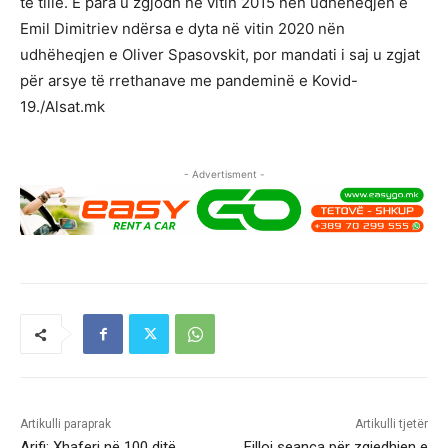
të tillë. E para u zgjodh në vitin 2015 nën udhëheqjen e
Emil Dimitriev ndërsa e dyta në vitin 2020 nën
udhëheqjen e Oliver Spasovskit, por mandati i saj u zgjat
për arsye të rrethanave me pandeminë e Kovid-
19./Alsat.mk
- Advertisment -
Artikulli paraprak
Artikulli tjetër
Arifi: Xhaferi në 100 ditë
Filloi seanca për zgjedhjen e