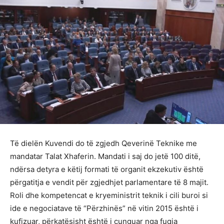
Të dielën Kuvendi do të zgjedh Qeverinë Teknike me
mandatar Talat Xhaferin. Mandati i saj do jetë 100 ditë,
ndërsa detyra e këtij formati të organit ekzekutiv është
përgatitja e vendit për zgjedhjet parlamentare të 8 majit.
Roli dhe kompetencat e kryeministrit teknik i cili buroi si
ide e negociatave të “Përzhinës” në vitin 2015 është i
kufizuar, përkatësisht është i cunguar nga fuqia