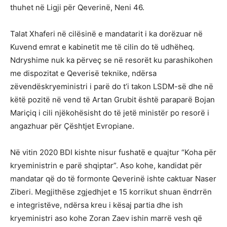
thuhet në Ligji për Qeverinë, Neni 46.
Talat Xhaferi në cilësinë e mandatarit i ka dorëzuar në
Kuvend emrat e kabinetit me të cilin do të udhëheq.
Ndryshime nuk ka përveç se në resorët ku parashikohen
me dispozitat e Qeverisë teknike, ndërsa
zëvendëskryeministri i parë do t’i takon LSDM-së dhe në
këtë pozitë në vend të Artan Grubit është paraparë Bojan
Mariçiq i cili njëkohësisht do të jetë ministër po resorë i
angazhuar për Çështjet Evropiane.
Në vitin 2020 BDI kishte nisur fushatë e quajtur “Koha për
kryeministrin e parë shqiptar”. Aso kohe, kandidat për
mandatar që do të formonte Qeverinë ishte caktuar Naser
Ziberi. Megjithëse zgjedhjet e 15 korrikut shuan ëndrrën
e integristëve, ndërsa kreu i kësaj partia dhe ish
kryeministri aso kohe Zoran Zaev ishin marrë vesh që