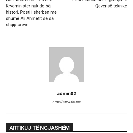
Kryeministër nuk do bëj
Qeverisë teknike
histori. Posti i shërben më
shumë Ali Ahmetit se sa
shqiptarëve
admin02
http://www.fol.mk
ARTIKUJ TË NGJASHËM