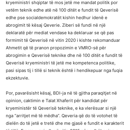
kryeministri shqiptar të mos jetë me mandat politik por
vetëm teknik edhe atë në 100 ditët e fundit të Qeverisë
edhe pse socialdemokratët kishin hedhur idenë e
abrogimit të kësaj Qeverie. Ziberi së fundi në një
deklaratë për mediat vendase ka deklaruar se që pas
formimit të Qeverisë në vitin 2020 i kishte rekomanduar
Ahmetit që të pranon propozimin e VMRO-së për
abrogimin e Qeverisë teknike dhe në 100 ditët e fundit të
Qeverisë kryeministri të jetë me kompetenca politike,
pasi sipas tij i tillë si teknik është i hendikepuar nga fuqia
ekzektuvie.
Por, pavarësisht kësaj, BDI-ja në të gjitha paraqitjet në
opinion, caktimin e Talat Xhaferit për kandidat për
kryeministër të Qeverisë teknike, e ka vlerësuar si një
nga “arritjet më të mëdha”. Qeveria që do të votohet të
dielën do të jetë e tretë dhe me gjasë e fundit e karakterit