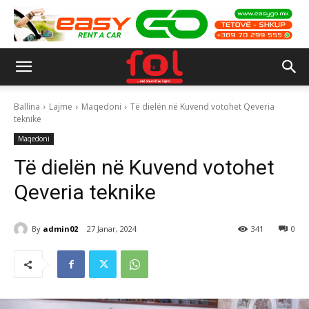
Ballina
Lajme
Maqedoni
Të dielën në Kuvend votohet Qeveria
teknike
Maqedoni
Të dielën në Kuvend votohet
Qeveria teknike
By
admin02
27 Janar, 2024
341
0