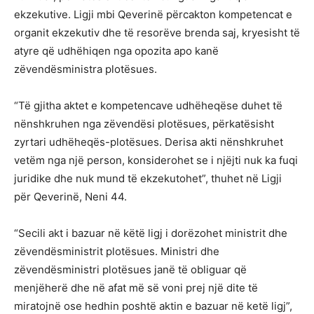
ekzekutive. Ligji mbi Qeverinë përcakton kompetencat e
organit ekzekutiv dhe të resorëve brenda saj, kryesisht të
atyre që udhëhiqen nga opozita apo kanë
zëvendësministra plotësues.
“Të gjitha aktet e kompetencave udhëheqëse duhet të
nënshkruhen nga zëvendësi plotësues, përkatësisht
zyrtari udhëheqës-plotësues. Derisa akti nënshkruhet
vetëm nga një person, konsiderohet se i njëjti nuk ka fuqi
juridike dhe nuk mund të ekzekutohet”, thuhet në Ligji
për Qeverinë, Neni 44.
“Secili akt i bazuar në këtë ligj i dorëzohet ministrit dhe
zëvendësministrit plotësues. Ministri dhe
zëvendësministri plotësues janë të obliguar që
menjëherë dhe në afat më së voni prej një dite të
miratojnë ose hedhin poshtë aktin e bazuar në ketë ligj”,