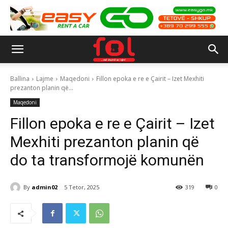
Ballina
Lajme
Maqedoni
Fillon epoka e re e Çairit – Izet Mexhiti
prezanton planin që...
Maqedoni
Fillon epoka e re e Çairit – Izet
Mexhiti prezanton planin që
do ta transformojë komunën
By
admin02
5 Tetor, 2025
319
0