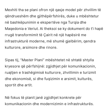
Mexhiti tha se plani ofron një qasje model për zhvillim të
qëndrueshëm dhe gjithëpërfshirës, duke u mbështetur
në bashkëpunimin e ekspertëve nga Turqia dhe
Maqedonia e Veriut. Ai theksoi se ky dokument do t’i hapë
rrugë transformimit të Çairit në një hapësirë me
infrastrukturë moderne, më shumë gjelbërim, qendra
kulturore, arsimore dhe rinore.
Sipas tij, “Master Plani” mbështetet në shtatë shtylla
kryesore që përfshijnë: zgjidhjet për komunikacionin,
ruajtjen e trashëgimisë kulturore, zhvillimin e turizmit
dhe ekonomisë, si dhe fuqizimin e arsimit, kulturës,
sportit dhe artit.
Në fokus të planit janë zgjidhjet konkrete për
komunikacionin dhe modernizimin e infrastrukturës.