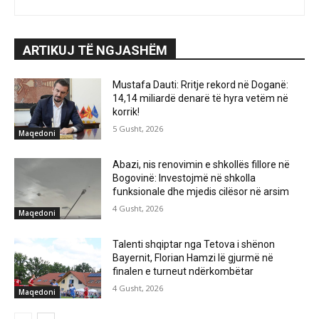
ARTIKUJ TË NGJASHËM
Mustafa Dauti: Rritje rekord në Doganë:
14,14 miliardë denarë të hyra vetëm në
korrik!
5 Gusht, 2026
Maqedoni
Abazi, nis renovimin e shkollës fillore në
Bogovinë: Investojmë në shkolla
funksionale dhe mjedis cilësor në arsim
4 Gusht, 2026
Maqedoni
Talenti shqiptar nga Tetova i shënon
Bayernit, Florian Hamzi lë gjurmë në
finalen e turneut ndërkombëtar
4 Gusht, 2026
Maqedoni