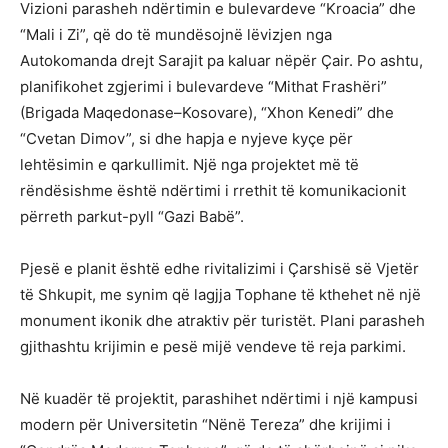
Vizioni parasheh ndërtimin e bulevardeve “Kroacia” dhe
“Mali i Zi”, që do të mundësojnë lëvizjen nga
Autokomanda drejt Sarajit pa kaluar nëpër Çair. Po ashtu,
planifikohet zgjerimi i bulevardeve “Mithat Frashëri”
(Brigada Maqedonase–Kosovare), “Xhon Kenedi” dhe
“Cvetan Dimov”, si dhe hapja e nyjeve kyçe për
lehtësimin e qarkullimit. Një nga projektet më të
rëndësishme është ndërtimi i rrethit të komunikacionit
përreth parkut-pyll “Gazi Babë”.
Pjesë e planit është edhe rivitalizimi i Çarshisë së Vjetër
të Shkupit, me synim që lagjja Tophane të kthehet në një
monument ikonik dhe atraktiv për turistët. Plani parasheh
gjithashtu krijimin e pesë mijë vendeve të reja parkimi.
Në kuadër të projektit, parashihet ndërtimi i një kampusi
modern për Universitetin “Nënë Tereza” dhe krijimi i