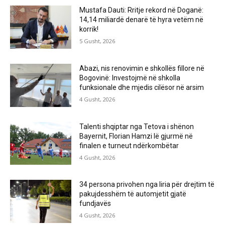
Mustafa Dauti: Rritje rekord në Doganë:
14,14 miliardë denarë të hyra vetëm në
korrik!
5 Gusht, 2026
Abazi, nis renovimin e shkollës fillore në
Bogovinë: Investojmë në shkolla
funksionale dhe mjedis cilësor në arsim
4 Gusht, 2026
Talenti shqiptar nga Tetova i shënon
Bayernit, Florian Hamzi lë gjurmë në
finalen e turneut ndërkombëtar
4 Gusht, 2026
34 persona privohen nga liria për drejtim të
pakujdesshëm të automjetit gjatë
fundjavës
4 Gusht, 2026