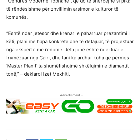
“Qendrës Moderne Tophane”, që do të shërbejnë si pika
të rëndësishme për zhvillimin arsimor e kulturor të
komunës.
“Është nder jetësor dhe krenari e paharruar prezantimi i
këtij plani me hapa konkrete dhe të detajuar, të projektuar
nga ekspertë me renome. Jeta jonë është ndërtuar e
frymëzuar nga Çairi, dhe tani ka ardhur koha që përmes
‘Master Planit’ ta shumëfishojmë shkëlqimin e diamantit
tonë,” – deklaroi Izet Mexhiti.
- Advertisment -