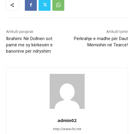
Artikulli paraprak
Artikulli tjetër
Ibrahimi: Në Dollnen sot
Përkrahje e madhe për Daut
pamë me sy kërkesën e
Memishin në Tearcë!
banorëve për ndryshim
admin02
http://www.fol.mk