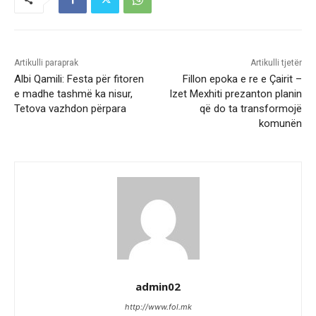
Artikulli paraprak
Artikulli tjetër
Albi Qamili: Festa për fitoren
Fillon epoka e re e Çairit –
e madhe tashmë ka nisur,
Izet Mexhiti prezanton planin
Tetova vazhdon përpara
që do ta transformojë
komunën
admin02
http://www.fol.mk