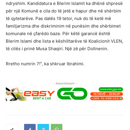
ndryshim. Kandidatura e Blerim Islamit ka dhënë shpresë
për një Komunë e cila do të jetë e hapur dhe në shërbim
të qytetarëve. Pas datës 19 tetor, nuk do të ketë më
familjarizma dhe diskriminim në punësim dhe shërbimet
komunale në çfarëdo baze. Për këtë garancë është
Blerim Islami dhe lista e këshilltarëve të Koalicionit VLEN,
të cilës i prinë Musa Shaqiri. Një zë për Dollnenin.
Rretho numrin 7!”, ka shkruar Ibrahimi.
- Advertisment -