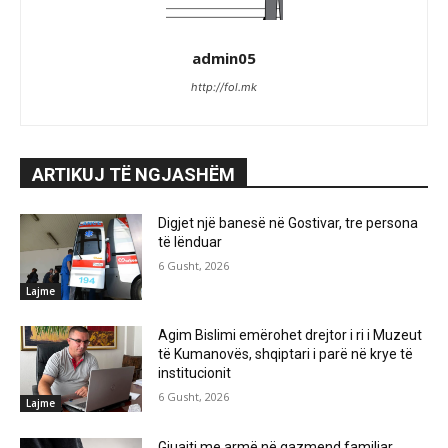
admin05
http://fol.mk
ARTIKUJ TË NGJASHËM
Digjet një banesë në Gostivar, tre persona
të lënduar
6 Gusht, 2026
Lajme
Agim Bislimi emërohet drejtor i ri i Muzeut
të Kumanovës, shqiptari i parë në krye të
institucionit
6 Gusht, 2026
Lajme
Gjuajti me armë në gazmend familjar,