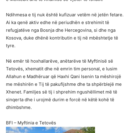
Ndihmesa e tij nuk është kufizuar vetëm në jetën fetare.
Ai ka qenë aktiv edhe në periudhën e strehimit të
refugjatëve nga Bosnja dhe Hercegovina, si dhe nga
Kosova, duke dhënë kontributin e tij në mbështetje të
tyre.
Në emër të hoxhallarëve, anëtarëve të Myftinisë së
Tetovës, xhematit dhe në emrin tim personal, e lusim
Allahun e Madhëruar që Haxhi Qani Isenin ta mëshirojë
me mëshirën e Tij të pakufijshme dhe ta shpërblejë me
Xhenet. Familjes së tij i shprehim ngushëllimet më të
sinqerta dhe i urojmë durim e forcë në këtë kohë të
dhimbshme.
BFI – Myftinia e Tetovës