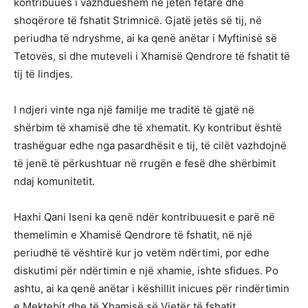
kontribuues i vazhdueshëm në jetën fetare dhe
shoqërore të fshatit Strimnicë. Gjatë jetës së tij, në
periudha të ndryshme, ai ka qenë anëtar i Myftinisë së
Tetovës, si dhe muteveli i Xhamisë Qendrore të fshatit të
tij të lindjes.
I ndjeri vinte nga një familje me traditë të gjatë në
shërbim të xhamisë dhe të xhematit. Ky kontribut është
trashëguar edhe nga pasardhësit e tij, të cilët vazhdojnë
të jenë të përkushtuar në rrugën e fesë dhe shërbimit
ndaj komunitetit.
Haxhi Qani Iseni ka qenë ndër kontribuuesit e parë në
themelimin e Xhamisë Qendrore të fshatit, në një
periudhë të vështirë kur jo vetëm ndërtimi, por edhe
diskutimi për ndërtimin e një xhamie, ishte sfidues. Po
ashtu, ai ka qenë anëtar i këshillit inicues për rindërtimin
e Mektebit dhe të Xhamisë së Vjetër të fshatit.