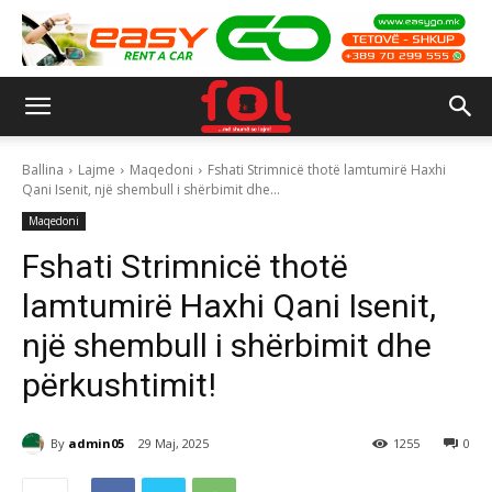
Ballina
Lajme
Maqedoni
Fshati Strimnicë thotë lamtumirë Haxhi
Qani Isenit, një shembull i shërbimit dhe...
Maqedoni
Fshati Strimnicë thotë
lamtumirë Haxhi Qani Isenit,
një shembull i shërbimit dhe
përkushtimit!
By
admin05
29 Maj, 2025
1255
0