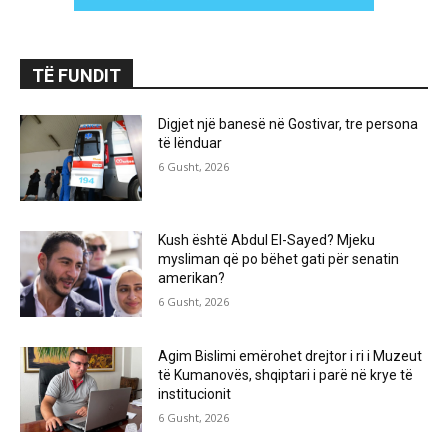
TË FUNDIT
Digjet një banesë në Gostivar, tre persona
të lënduar
6 Gusht, 2026
Kush është Abdul El-Sayed? Mjeku
mysliman që po bëhet gati për senatin
amerikan?
6 Gusht, 2026
Agim Bislimi emërohet drejtor i ri i Muzeut
të Kumanovës, shqiptari i parë në krye të
institucionit
6 Gusht, 2026