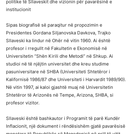
politike të Sllaveskit dhe vizionin për pavarësinë e
institucionit
Sipas biografisë së paraqitur në propozimin e
Presidentes Gordana Siljanovska Davkova, Trajko
Sllaveski ka lindur në Ohër në vitin 1960. Ai është
profesor i rregullt në Fakultetin e Ekonomisë në
Universitetin “Shën Kirili dhe Metodi” në Shkup. Ai
studioi në të njëjtin universitet dhe kreu studime
pasuniversitare në SHBA (Universiteti Shtetëror i
Kalifornisë 1986/87 dhe Universiteti i Harvardit 1989/90).
Në vitin 1997, ai kaloi gjashtë muaj në Universitetin
Shtetëror të Arizonës në Tempe, Arizona, SHBA, si
profesor vizitor.
Sllaveski është bashkautor i Programit të parë Kundër
Inflacionit, një dokument i rëndësishëm gjatë pavarësisë
monetare të Republikës së Maqedonisë në prill të vitit