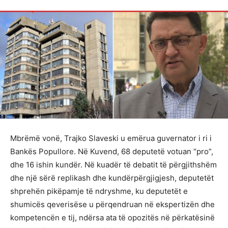
Mbrëmë vonë, Trajko Slaveski u emërua guvernator i ri i
Bankës Popullore. Në Kuvend, 68 deputetë votuan “pro”,
dhe 16 ishin kundër. Në kuadër të debatit të përgjithshëm
dhe një sërë replikash dhe kundërpërgjigjesh, deputetët
shprehën pikëpamje të ndryshme, ku deputetët e
shumicës qeverisëse u përqendruan në ekspertizën dhe
kompetencën e tij, ndërsa ata të opozitës në përkatësinë