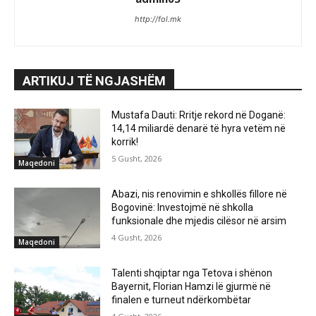
http://fol.mk
ARTIKUJ TË NGJASHËM
Mustafa Dauti: Rritje rekord në Doganë:
14,14 miliardë denarë të hyra vetëm në
korrik!
5 Gusht, 2026
Maqedoni
Abazi, nis renovimin e shkollës fillore në
Bogovinë: Investojmë në shkolla
funksionale dhe mjedis cilësor në arsim
4 Gusht, 2026
Maqedoni
Talenti shqiptar nga Tetova i shënon
Bayernit, Florian Hamzi lë gjurmë në
finalen e turneut ndërkombëtar