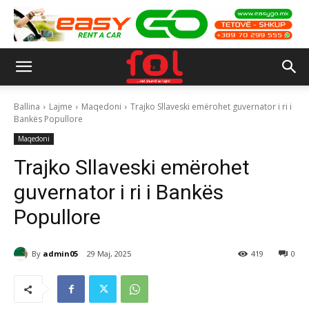
Ballina
Lajme
Maqedoni
Trajko Sllaveski emërohet guvernator i ri i
Bankës Popullore
Maqedoni
Trajko Sllaveski emërohet
guvernator i ri i Bankës
Popullore
By
admin05
29 Maj, 2025
419
0