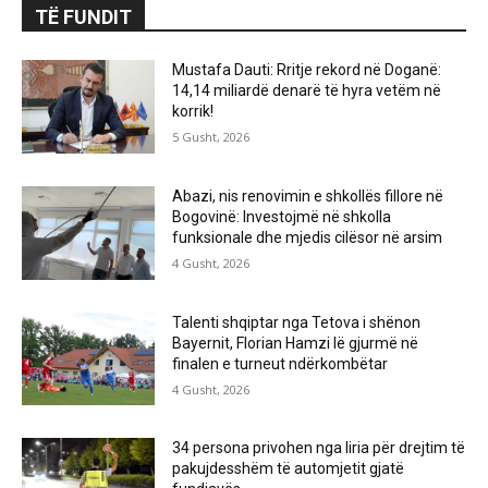
TË FUNDIT
Mustafa Dauti: Rritje rekord në Doganë:
14,14 miliardë denarë të hyra vetëm në
korrik!
5 Gusht, 2026
Abazi, nis renovimin e shkollës fillore në
Bogovinë: Investojmë në shkolla
funksionale dhe mjedis cilësor në arsim
4 Gusht, 2026
Talenti shqiptar nga Tetova i shënon
Bayernit, Florian Hamzi lë gjurmë në
finalen e turneut ndërkombëtar
4 Gusht, 2026
34 persona privohen nga liria për drejtim të
pakujdesshëm të automjetit gjatë