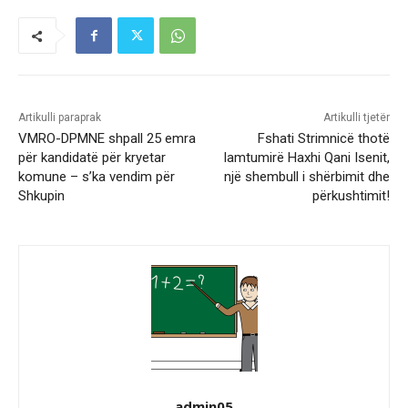
Artikulli paraprak
Artikulli tjetër
VMRO-DPMNE shpall 25 emra
Fshati Strimnicë thotë
për kandidatë për kryetar
lamtumirë Haxhi Qani Isenit,
komune – s’ka vendim për
një shembull i shërbimit dhe
Shkupin
përkushtimit!
admin05