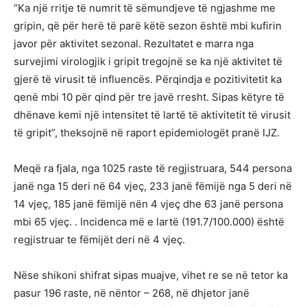
“Ka një rritje të numrit të sëmundjeve të ngjashme me
gripin, që për herë të parë këtë sezon është mbi kufirin
javor për aktivitet sezonal. Rezultatet e marra nga
survejimi virologjik i gripit tregojnë se ka një aktivitet të
gjerë të virusit të influencës. Përqindja e pozitivitetit ka
qenë mbi 10 për qind për tre javë rresht. Sipas këtyre të
dhënave kemi një intensitet të lartë të aktivitetit të virusit
të gripit”, theksojnë në raport epidemiologët pranë IJZ.
Meqë ra fjala, nga 1025 raste të regjistruara, 544 persona
janë nga 15 deri në 64 vjeç, 233 janë fëmijë nga 5 deri në
14 vjeç, 185 janë fëmijë nën 4 vjeç dhe 63 janë persona
mbi 65 vjeç. . Incidenca më e lartë (191.7/100.000) është
regjistruar te fëmijët deri në 4 vjeç.
Nëse shikoni shifrat sipas muajve, vihet re se në tetor ka
pasur 196 raste, në nëntor – 268, në dhjetor janë