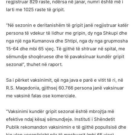
regjistruar 829 raste, ndërsa në janar, numri është më i
larti me 1025 raste të gripit.
“Në sezonin e deritanishëm të gripit janë regjistruar katër
persona të vdekur të lidhur me gripin, dy nga Shkupi dhe
nga një nga Kumanova dhe Shtipi, nga dy nga grupmosha
15-64 dhe mbi 65 vjeç. Të gjithë të shtruar në spital, me
sëmundje shoqëruese dhe të pavaksinuar kundër gripit
sezonal”, thuhet në raport.
Sa i përket vaksinimit, që nga java e parë e vitit të ri, në
R.S. Maqedonia, gjithsej 60.766 persona janë vaksinuar
me vaksinë falas ose komerciale.
“Vaksinimi kundër gripit sezonal është mbrojtja më
efektive ndaj kësaj sëmundjeje. Instituti i Shëndetit
Publik rekomandon vaksinimin e të gjithë popullsisë dhe
kjo vlen veçanërisht për të moshuarit (mbi 65 vjeç),