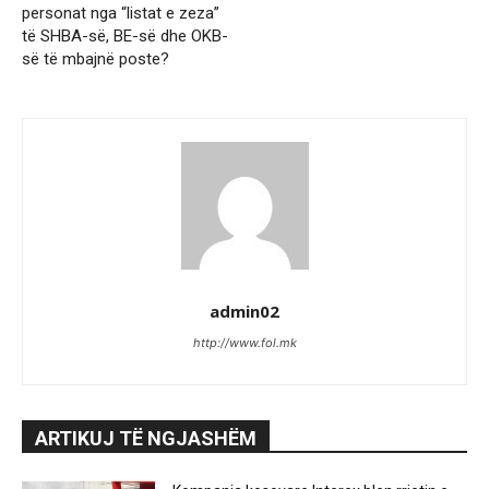
personat nga “listat e zeza”
të SHBA-së, BE-së dhe OKB-
së të mbajnë poste?
admin02
http://www.fol.mk
ARTIKUJ TË NGJASHËM