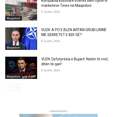
Kompania kosovare Interex blen rrjetin e
marketeve Tinex në Maqedoni
9 Gusht, 2026
Maqedoni
VLEN: A PO E BLEN ARTAN GRUBI LIRINË
ME SEKRETET E BDI-SË?
8 Gusht, 2026
Maqedoni
VLEN: Dyfytyrësia e Bujarit: Natën të vret,
ditën të qan!
8 Gusht, 2026
Maqedoni
- Advertisment -