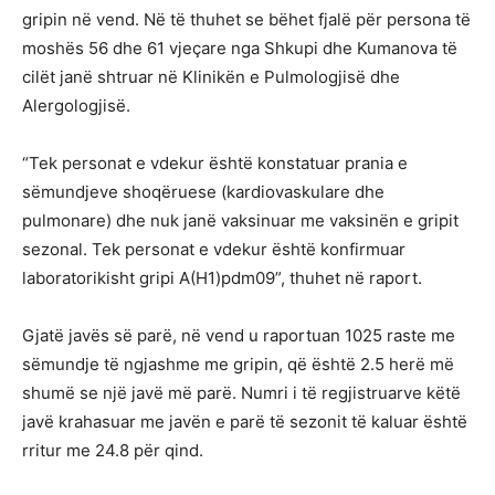
gripin në vend. Në të thuhet se bëhet fjalë për persona të
moshës 56 dhe 61 vjeçare nga Shkupi dhe Kumanova të
cilët janë shtruar në Klinikën e Pulmologjisë dhe
Alergologjisë.
“Tek personat e vdekur është konstatuar prania e
sëmundjeve shoqëruese (kardiovaskulare dhe
pulmonare) dhe nuk janë vaksinuar me vaksinën e gripit
sezonal. Tek personat e vdekur është konfirmuar
laboratorikisht gripi A(H1)pdm09”, thuhet në raport.
Gjatë javës së parë, në vend u raportuan 1025 raste me
sëmundje të ngjashme me gripin, që është 2.5 herë më
shumë se një javë më parë. Numri i të regjistruarve këtë
javë krahasuar me javën e parë të sezonit të kaluar është
rritur me 24.8 për qind.