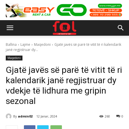
Ballina
Lajme
Maqedoni
Gjatë javës së parë të vitit të ri kalendarik
janë regjistruar dy...
Maqedoni
Gjatë javës së parë të vitit të ri
kalendarik janë regjistruar dy
vdekje të lidhura me gripin
sezonal
By
admin02
12 Janar, 2024
260
0