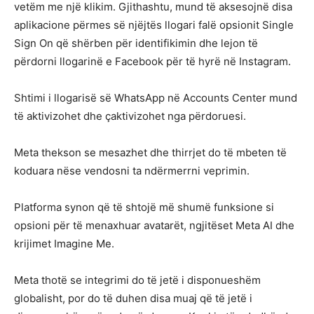
vetëm me një klikim. Gjithashtu, mund të aksesojnë disa
aplikacione përmes së njëjtës llogari falë opsionit Single
Sign On që shërben për identifikimin dhe lejon të
përdorni llogarinë e Facebook për të hyrë në Instagram.
Shtimi i llogarisë së WhatsApp në Accounts Center mund
të aktivizohet dhe çaktivizohet nga përdoruesi.
Meta thekson se mesazhet dhe thirrjet do të mbeten të
koduara nëse vendosni ta ndërmerrni veprimin.
Platforma synon që të shtojë më shumë funksione si
opsioni për të menaxhuar avatarët, ngjitëset Meta AI dhe
krijimet Imagine Me.
Meta thotë se integrimi do të jetë i disponueshëm
globalisht, por do të duhen disa muaj që të jetë i