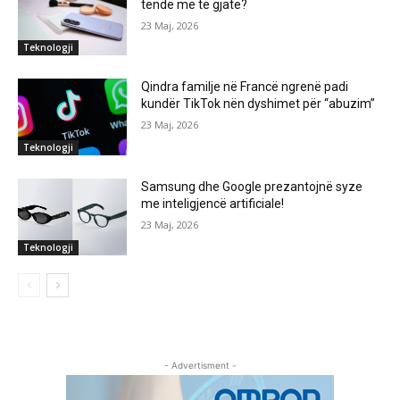
tënde më të gjatë?
23 Maj, 2026
Teknologji
Qindra familje në Francë ngrenë padi
kundër TikTok nën dyshimet për “abuzim”
23 Maj, 2026
Teknologji
Samsung dhe Google prezantojnë syze
me inteligjencë artificiale!
23 Maj, 2026
Teknologji
- Advertisment -