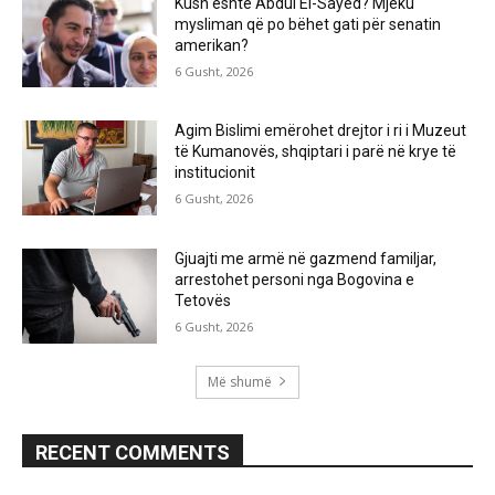
Kush është Abdul El-Sayed? Mjeku
mysliman që po bëhet gati për senatin
amerikan?
6 Gusht, 2026
Agim Bislimi emërohet drejtor i ri i Muzeut
të Kumanovës, shqiptari i parë në krye të
institucionit
6 Gusht, 2026
Gjuajti me armë në gazmend familjar,
arrestohet personi nga Bogovina e
Tetovës
6 Gusht, 2026
Më shumë
RECENT COMMENTS