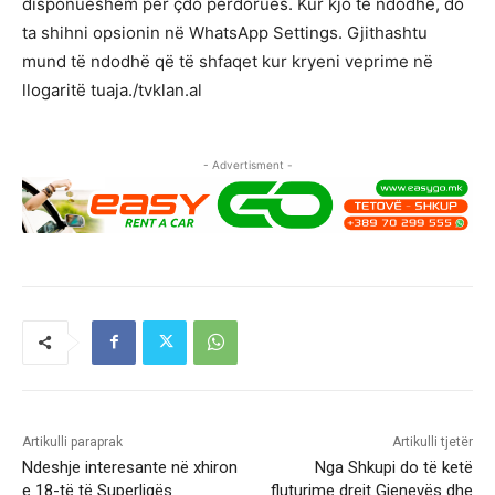
disponueshëm për çdo përdorues. Kur kjo të ndodhë, do
ta shihni opsionin në WhatsApp Settings. Gjithashtu
mund të ndodhë që të shfaqet kur kryeni veprime në
llogaritë tuaja./tvklan.al
- Advertisment -
Artikulli paraprak
Artikulli tjetër
Ndeshje interesante në xhiron
Nga Shkupi do të ketë
e 18-të të Superligës
fluturime drejt Gjenevës dhe