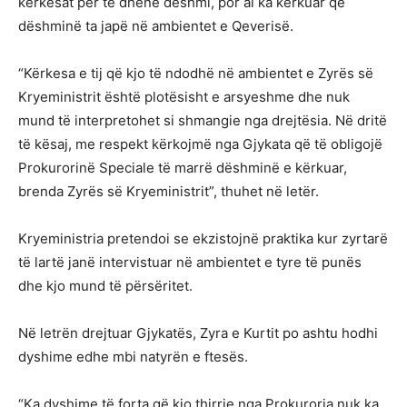
kërkesat për të dhënë dëshmi, por ai ka kërkuar që
dëshminë ta japë në ambientet e Qeverisë.
“Kërkesa e tij që kjo të ndodhë në ambientet e Zyrës së
Kryeministrit është plotësisht e arsyeshme dhe nuk
mund të interpretohet si shmangie nga drejtësia. Në dritë
të kësaj, me respekt kërkojmë nga Gjykata që të obligojë
Prokurorinë Speciale të marrë dëshminë e kërkuar,
brenda Zyrës së Kryeministrit”, thuhet në letër.
Kryeministria pretendoi se ekzistojnë praktika kur zyrtarë
të lartë janë intervistuar në ambientet e tyre të punës
dhe kjo mund të përsëritet.
Në letrën drejtuar Gjykatës, Zyra e Kurtit po ashtu hodhi
dyshime edhe mbi natyrën e ftesës.
“Ka dyshime të forta që kjo thirrje nga Prokuroria nuk ka