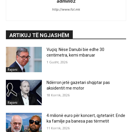
admin02
http://www.fol.mk
ARTIKUJ TË NGJASHËM
Vuçiq: Nëse Danubi bie edhe 30
centimetra, kemi mbaruar
1 Gusht, 2026
Rajoni
Ndërron jetë gazetari shqiptar pas
aksidentit me motor
18 Korrik, 2026
Rajoni
4 milionë euro për koncert, qytetarët: Ende
ka familje pa banesa pas tërmetit
11 Korrik, 2026