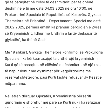
që të paraqitet në cilësi të dëshmitarit, për të dhënë
dëshminë e tij me datë 04.03.2025 në ora 10:00, në
Prokurorinë Speciale të Republikës së Kosovës. Gjykata
Themelore në Prishtinë – Departamenti Special me datë
28.02.2025, përmes emalit ka pranuar përgjigjen e Zyrës
së Kryeministrit, lidhur me Urdhrin e lartë-theksuar të
gjykatës”, ka thënë Gashi.
Më 19 shkurt, Gjykata Themelore konfirmoi se Prokuroria
Speciale i ka kërkuar asajqë ta urdhërojë kryeministrin
Kurti që të paraqitet në cilësinë e dëshmitarit në një rast
të hapur lidhur me dyshimet për keqpërdorime me
rezervat shtetërore, pasi Kurti kishte refuzuar dy ftesat e
mëparshme.
Në letrën dërguar Gjykatës, Kryeministria përsëriti
qëndrimin e shprehur më parë se Kurti nuk i ka refuzuar