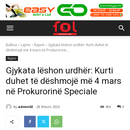
Ballina
Lajme
Rajoni
Gjykata lëshon urdhër: Kurti duhet të
dëshmojë më 4 mars në Prokurorinë...
Rajoni
Gjykata lëshon urdhër: Kurti
duhet të dëshmojë më 4 mars
në Prokurorinë Speciale
By
admin02
28 Shkurt, 2025
406
0