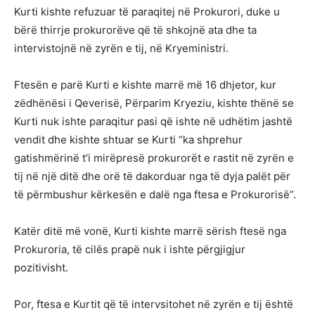
Kurti kishte refuzuar të paraqitej në Prokurori, duke u
bërë thirrje prokurorëve që të shkojnë ata dhe ta
intervistojnë në zyrën e tij, në Kryeministri.
Ftesën e parë Kurti e kishte marrë më 16 dhjetor, kur
zëdhënësi i Qeverisë, Përparim Kryeziu, kishte thënë se
Kurti nuk ishte paraqitur pasi që ishte në udhëtim jashtë
vendit dhe kishte shtuar se Kurti “ka shprehur
gatishmërinë t’i mirëpresë prokurorët e rastit në zyrën e
tij në një ditë dhe orë të dakorduar nga të dyja palët për
të përmbushur kërkesën e dalë nga ftesa e Prokurorisë”.
Katër ditë më vonë, Kurti kishte marrë sërish ftesë nga
Prokuroria, të cilës prapë nuk i ishte përgjigjur
pozitivisht.
Por, ftesa e Kurtit që të intervsitohet në zyrën e tij është