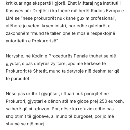
kritikuar nga ekspertë ligjorë. Ehat Miftaraj nga Instituti i
Kosovës për Drejtësi i ka thënë më herët Radios Evropa e
Lirë se “nëse prokurorët nuk kanë guxim profesional”,
atëherë jo vetëm kryeministri, por edhe qytetarët e
zakonshëm “mund të tallen dhe të mos e respektojnë
autoritetin e Prokurorisë”.
Ndryshe, në Kodin e Procedurës Penale thuhet se një
gjyqtar, sipas detyrës zyrtare, apo me kërkesë të
Prokurorit të Shtetit, mund ta detyrojë një dëshmitar që
të paraqitet.
Nëse pas urdhrit gjyqësor, i ftuari nuk paraqitet në
Prokurori, gjyqtari e dënon atë me gjobë prej 250 eurosh,
sa herë që ai refuzon. Por, nëse ka refuzim edhe pas
shqiptimit të gjobave, ai mund të burgoset, por jo më
shumë se një muaj.