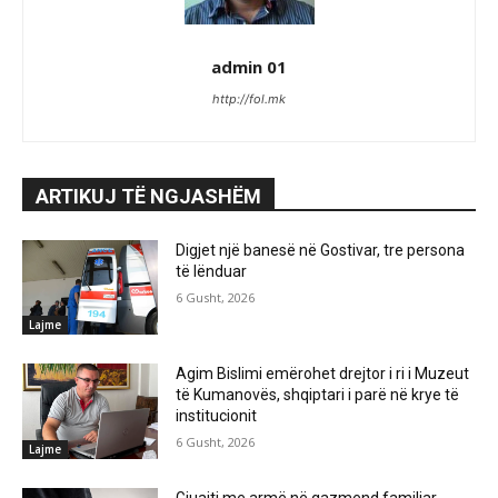
admin 01
http://fol.mk
ARTIKUJ TË NGJASHËM
Digjet një banesë në Gostivar, tre persona
të lënduar
6 Gusht, 2026
Lajme
Agim Bislimi emërohet drejtor i ri i Muzeut
të Kumanovës, shqiptari i parë në krye të
institucionit
6 Gusht, 2026
Lajme
Gjuajti me armë në gazmend familjar,