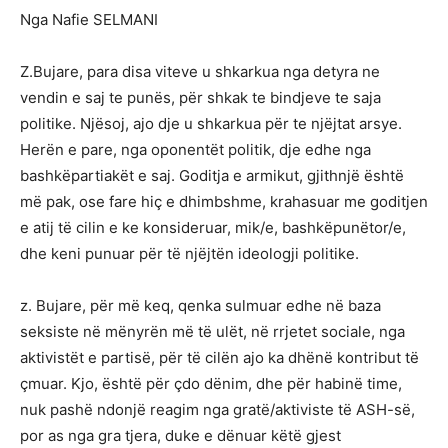
Nga Nafie SELMANI
Z.Bujare, para disa viteve u shkarkua nga detyra ne
vendin e saj te punës, për shkak te bindjeve te saja
politike. Njësoj, ajo dje u shkarkua për te njëjtat arsye.
Herën e pare, nga oponentët politik, dje edhe nga
bashkëpartiakët e saj. Goditja e armikut, gjithnjë është
më pak, ose fare hiç e dhimbshme, krahasuar me goditjen
e atij të cilin e ke konsideruar, mik/e, bashkëpunëtor/e,
dhe keni punuar për të njëjtën ideologji politike.
z. Bujare, për më keq, qenka sulmuar edhe në baza
seksiste në mënyrën më të ulët, në rrjetet sociale, nga
aktivistët e partisë, për të cilën ajo ka dhënë kontribut të
çmuar. Kjo, është për çdo dënim, dhe për habinë time,
nuk pashë ndonjë reagim nga gratë/aktiviste të ASH-së,
por as nga gra tjera, duke e dënuar këtë gjest