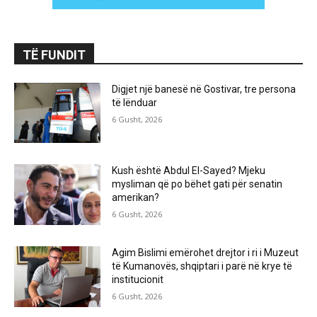
TË FUNDIT
Digjet një banesë në Gostivar, tre persona
të lënduar
6 Gusht, 2026
Kush është Abdul El-Sayed? Mjeku
mysliman që po bëhet gati për senatin
amerikan?
6 Gusht, 2026
Agim Bislimi emërohet drejtor i ri i Muzeut
të Kumanovës, shqiptari i parë në krye të
institucionit
6 Gusht, 2026