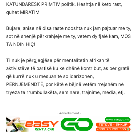
KATUNDARESK PRIMTIV politik. Heshtja në këto rast,
quhet MIRATIM
Bujare, anise në disa raste ndoshta nuk jam pajtuar me ty,
sot në shenjë përkrahjeje me ty, vetëm dy fjalë kam, MOS
TA NDIN HIÇ!
Ti nuk je përgjegjëse për mentalitetin afrikan të
aktivistëve të partisë ku ke dhënë kontribut, as për gratë
që kurrë nuk u mësuan të solidarizohen,
PËRNJËMENDTË, por këtë e bëjnë vetëm rrejshëm në
tryeza te rrumbullakëta, seminare, trajnime, media, etj.
- Advertisment -