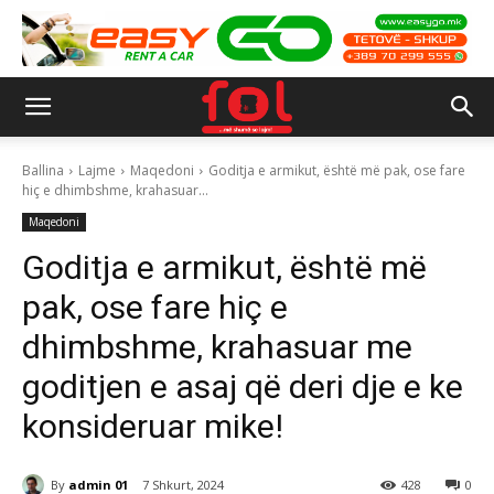
Ballina
Lajme
Maqedoni
Goditja e armikut, është më pak, ose fare
hiç e dhimbshme, krahasuar...
Maqedoni
Goditja e armikut, është më
pak, ose fare hiç e
dhimbshme, krahasuar me
goditjen e asaj që deri dje e ke
konsideruar mike!
By
admin 01
7 Shkurt, 2024
428
0