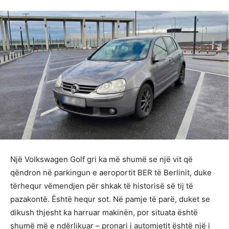
Një Volkswagen Golf gri ka më shumë se një vit që
qëndron në parkingun e aeroportit BER të Berlinit, duke
tërhequr vëmendjen për shkak të historisë së tij të
pazakontë. Është hequr sot. Në pamje të parë, duket se
dikush thjesht ka harruar makinën, por situata është
shumë më e ndërlikuar – pronari i automjetit është një i