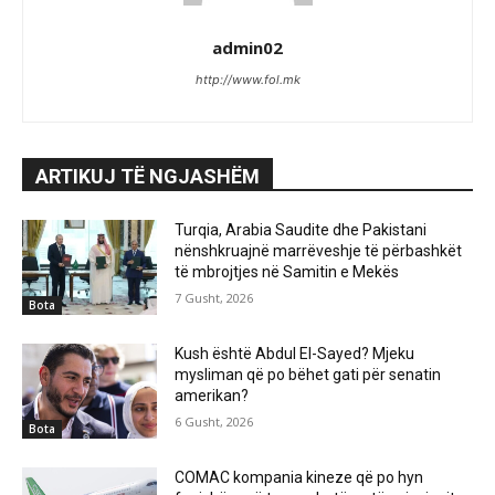
admin02
http://www.fol.mk
ARTIKUJ TË NGJASHËM
Turqia, Arabia Saudite dhe Pakistani
nënshkruajnë marrëveshje të përbashkët
të mbrojtjes në Samitin e Mekës
7 Gusht, 2026
Bota
Kush është Abdul El-Sayed? Mjeku
mysliman që po bëhet gati për senatin
amerikan?
6 Gusht, 2026
Bota
COMAC kompania kineze që po hyn