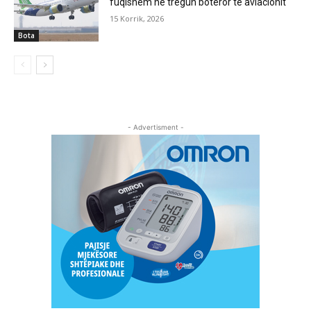
fuqishëm në tregun botëror të aviacionit
15 Korrik, 2026
Bota
- Advertisment -