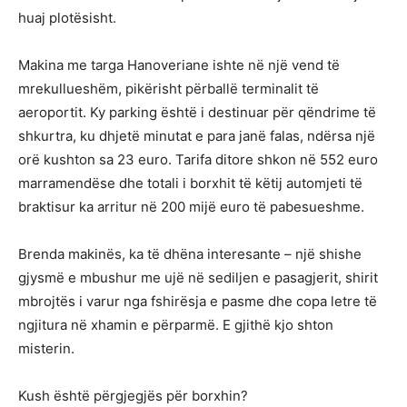
huaj plotësisht.
Makina me targa Hanoveriane ishte në një vend të
mrekullueshëm, pikërisht përballë terminalit të
aeroportit. Ky parking është i destinuar për qëndrime të
shkurtra, ku dhjetë minutat e para janë falas, ndërsa një
orë kushton sa 23 euro. Tarifa ditore shkon në 552 euro
marramendëse dhe totali i borxhit të këtij automjeti të
braktisur ka arritur në 200 mijë euro të pabesueshme.
Brenda makinës, ka të dhëna interesante – një shishe
gjysmë e mbushur me ujë në sediljen e pasagjerit, shirit
mbrojtës i varur nga fshirësja e pasme dhe copa letre të
ngjitura në xhamin e përparmë. E gjithë kjo shton
misterin.
Kush është përgjegjës për borxhin?