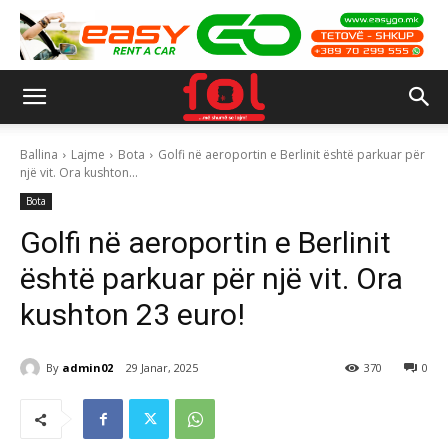
Ballina
Lajme
Bota
Golfi në aeroportin e Berlinit është parkuar për
një vit. Ora kushton...
Bota
Golfi në aeroportin e Berlinit
është parkuar për një vit. Ora
kushton 23 euro!
By
admin02
29 Janar, 2025
370
0