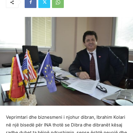
Veprimtari dhe biznesmeni i njohur dibran, Ibrahim Kolari
në një bisedë për INA thotë se Dibra dhe dibranët kësaj
radhe duhet ta bëjnë ndryshimin, sepse është nevojë dhe