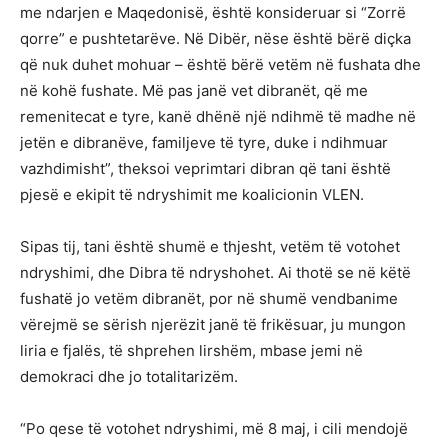
me ndarjen e Maqedonisë, është konsideruar si “Zorrë
qorre” e pushtetarëve. Në Dibër, nëse është bërë diçka
që nuk duhet mohuar – është bërë vetëm në fushata dhe
në kohë fushate. Më pas janë vet dibranët, që me
remenitecat e tyre, kanë dhënë një ndihmë të madhe në
jetën e dibranëve, familjeve të tyre, duke i ndihmuar
vazhdimisht”, theksoi veprimtari dibran që tani është
pjesë e ekipit të ndryshimit me koalicionin VLEN.
Sipas tij, tani është shumë e thjesht, vetëm të votohet
ndryshimi, dhe Dibra të ndryshohet. Ai thotë se në këtë
fushatë jo vetëm dibranët, por në shumë vendbanime
vërejmë se sërish njerëzit janë të frikësuar, ju mungon
liria e fjalës, të shprehen lirshëm, mbase jemi në
demokraci dhe jo totalitarizëm.
“Po qese të votohet ndryshimi, më 8 maj, i cili mendojë