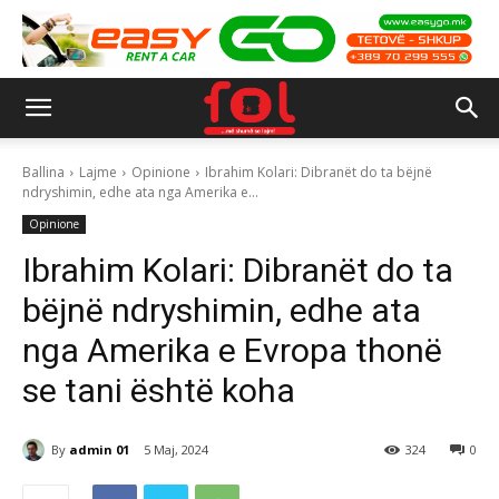
Ballina
Lajme
Opinione
Ibrahim Kolari: Dibranët do ta bëjnë
ndryshimin, edhe ata nga Amerika e...
Opinione
Ibrahim Kolari: Dibranët do ta
bëjnë ndryshimin, edhe ata
nga Amerika e Evropa thonë
se tani është koha
By
admin 01
5 Maj, 2024
324
0