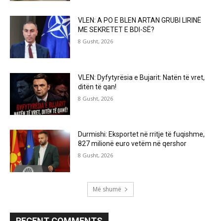
VLEN: A PO E BLEN ARTAN GRUBI LIRINË
ME SEKRETET E BDI-SË?
8 Gusht, 2026
VLEN: Dyfytyrësia e Bujarit: Natën të vret,
ditën të qan!
8 Gusht, 2026
Durmishi: Eksportet në rritje të fuqishme,
827 milionë euro vetëm në qershor
8 Gusht, 2026
Më shumë
RECENT COMMENTS