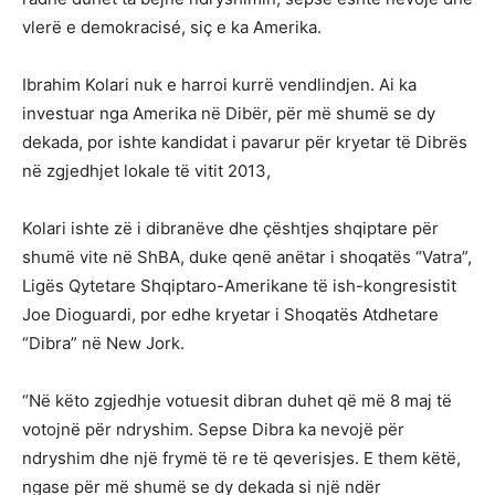
vlerë e demokracisé, siç e ka Amerika.
Ibrahim Kolari nuk e harroi kurrë vendlindjen. Ai ka
investuar nga Amerika në Dibër, për më shumë se dy
dekada, por ishte kandidat i pavarur për kryetar të Dibrës
në zgjedhjet lokale të vitit 2013,
Kolari ishte zë i dibranëve dhe çështjes shqiptare për
shumë vite në ShBA, duke qenë anëtar i shoqatës “Vatra”,
Ligës Qytetare Shqiptaro-Amerikane të ish-kongresistit
Joe Dioguardi, por edhe kryetar i Shoqatës Atdhetare
“Dibra” në New Jork.
“Në këto zgjedhje votuesit dibran duhet që më 8 maj të
votojnë për ndryshim. Sepse Dibra ka nevojë për
ndryshim dhe një frymë të re të qeverisjes. E them këtë,
ngase për më shumë se dy dekada si një ndër