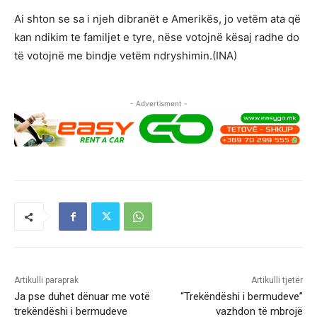
Ai shton se sa i njeh dibranët e Amerikës, jo vetëm ata që
kan ndikim te familjet e tyre, nëse votojnë kësaj radhe do
të votojnë me bindje vetëm ndryshimin.(INA)
- Advertisment -
Artikulli paraprak
Artikulli tjetër
Ja pse duhet dënuar me votë
“Trekëndëshi i bermudeve”
trekëndëshi i bermudeve
vazhdon të mbrojë