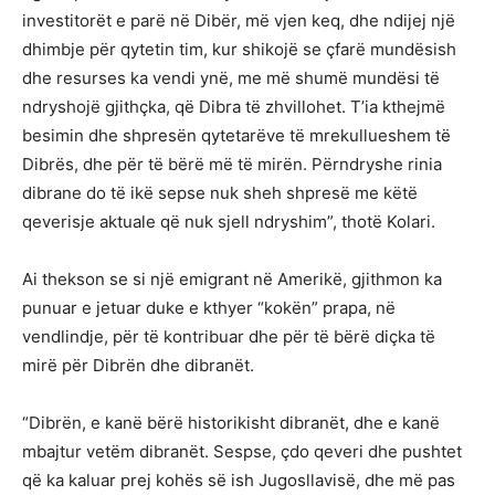
investitorët e parë në Dibër, më vjen keq, dhe ndijej një
dhimbje për qytetin tim, kur shikojë se çfarë mundësish
dhe resurses ka vendi ynë, me më shumë mundësi të
ndryshojë gjithçka, që Dibra të zhvillohet. T’ia kthejmë
besimin dhe shpresën qytetarëve të mrekullueshem të
Dibrës, dhe për të bërë më të mirën. Përndryshe rinia
dibrane do të ikë sepse nuk sheh shpresë me këtë
qeverisje aktuale që nuk sjell ndryshim”, thotë Kolari.
Ai thekson se si një emigrant në Amerikë, gjithmon ka
punuar e jetuar duke e kthyer “kokën” prapa, në
vendlindje, për të kontribuar dhe për të bërë diçka të
mirë për Dibrën dhe dibranët.
“Dibrën, e kanë bërë historikisht dibranët, dhe e kanë
mbajtur vetëm dibranët. Sespse, çdo qeveri dhe pushtet
që ka kaluar prej kohës së ish Jugosllavisë, dhe më pas