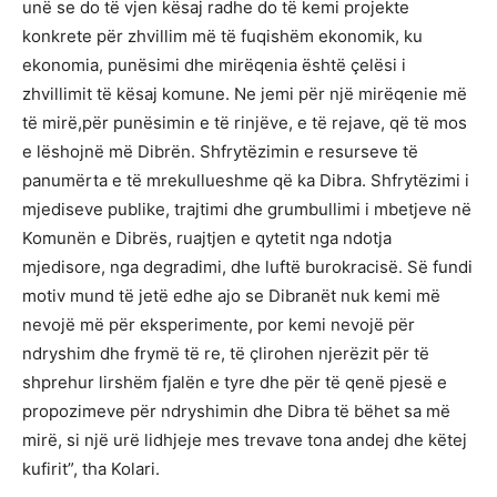
unë se do të vjen kësaj radhe do të kemi projekte
konkrete për zhvillim më të fuqishëm ekonomik, ku
ekonomia, punësimi dhe mirëqenia është çelësi i
zhvillimit të kësaj komune. Ne jemi për një mirëqenie më
të mirë,për punësimin e të rinjëve, e të rejave, që të mos
e lëshojnë më Dibrën. Shfrytëzimin e resurseve të
panumërta e të mrekullueshme që ka Dibra. Shfrytëzimi i
mjediseve publike, trajtimi dhe grumbullimi i mbetjeve në
Komunën e Dibrës, ruajtjen e qytetit nga ndotja
mjedisore, nga degradimi, dhe luftë burokracisë. Së fundi
motiv mund të jetë edhe ajo se Dibranët nuk kemi më
nevojë më për eksperimente, por kemi nevojë për
ndryshim dhe frymë të re, të çlirohen njerëzit për të
shprehur lirshëm fjalën e tyre dhe për të qenë pjesë e
propozimeve për ndryshimin dhe Dibra të bëhet sa më
mirë, si një urë lidhjeje mes trevave tona andej dhe këtej
kufirit”, tha Kolari.