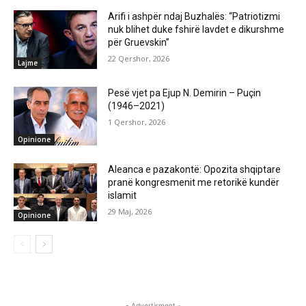
Arifi i ashpër ndaj Buzhalës: “Patriotizmi
nuk blihet duke fshirë lavdet e dikurshme
për Gruevskin”
22 Qershor, 2026
Lajme
Pesë vjet pa Ejup N. Demirin – Puçin
(1946–2021)
1 Qershor, 2026
Opinione
Aleanca e pazakontë: Opozita shqiptare
pranë kongresmenit me retorikë kundër
islamit
29 Maj, 2026
Opinione
- Advertisment -