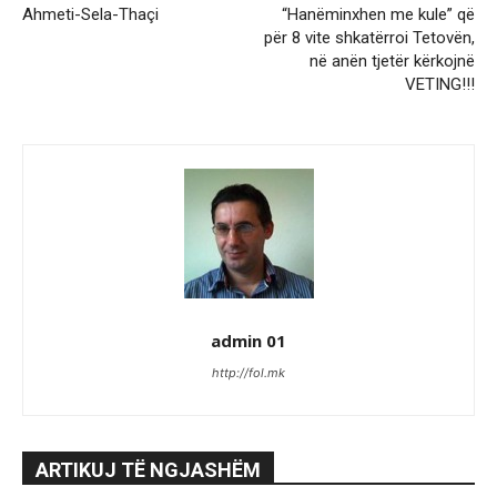
Ahmeti-Sela-Thaçi
“Hanëminxhen me kule” që
për 8 vite shkatërroi Tetovën,
në anën tjetër kërkojnë
VETING!!!
admin 01
http://fol.mk
ARTIKUJ TË NGJASHËM