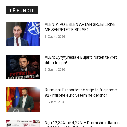
TË FUNDIT
VLEN: A PO E BLEN ARTAN GRUBI LIRINË
ME SEKRETET E BDI-SË?
8 Gusht, 2026
VLEN: Dyfytyrësia e Bujarit: Natën të vret,
ditën të qan!
8 Gusht, 2026
Durmishi: Eksportet në rritje të fuqishme,
827 milionë euro vetëm në qershor
8 Gusht, 2026
Nga 12,34% në 4,22% – Durmishi: Inflacioni