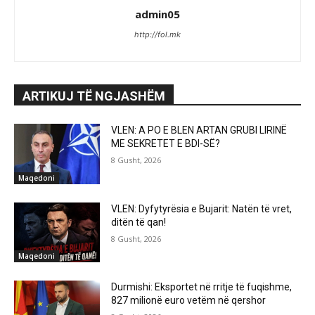
admin05
http://fol.mk
ARTIKUJ TË NGJASHËM
VLEN: A PO E BLEN ARTAN GRUBI LIRINË
ME SEKRETET E BDI-SË?
8 Gusht, 2026
Maqedoni
VLEN: Dyfytyrësia e Bujarit: Natën të vret,
ditën të qan!
8 Gusht, 2026
Maqedoni
Durmishi: Eksportet në rritje të fuqishme,
827 milionë euro vetëm në qershor