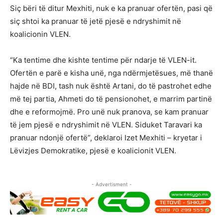
Siç bëri të ditur Mexhiti, nuk e ka pranuar ofertën, pasi që
siç shtoi ka pranuar të jetë pjesë e ndryshimit në
koalicionin VLEN.
“Ka tentime dhe kishte tentime për ndarje të VLEN-it.
Ofertën e parë e kisha unë, nga ndërmjetësues, më thanë
hajde në BDI, tash nuk është Artani, do të pastrohet edhe
më tej partia, Ahmeti do të pensionohet, e marrim partinë
dhe e reformojmë. Pro unë nuk pranova, se kam pranuar
të jem pjesë e ndryshimit në VLEN. Siduket Taravari ka
pranuar ndonjë ofertë”, deklaroi Izet Mexhiti – kryetar i
Lëvizjes Demokratike, pjesë e koalicionit VLEN.
- Advertisment -