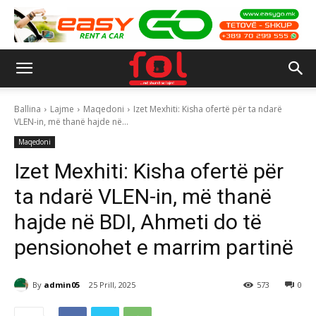
Ballina
Lajme
Maqedoni
Izet Mexhiti: Kisha ofertë për ta ndarë
VLEN-in, më thanë hajde në...
Maqedoni
Izet Mexhiti: Kisha ofertë për
ta ndarë VLEN-in, më thanë
hajde në BDI, Ahmeti do të
pensionohet e marrim partinë
By
admin05
25 Prill, 2025
573
0