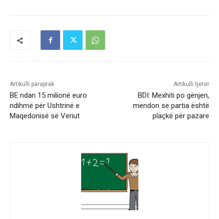
Artikulli paraprak
Artikulli tjetër
BE ndan 15 milionë euro
BDI: Mexhiti po gënjen,
ndihmë për Ushtrinë e
mendon se partia është
Maqedonisë së Veriut
plaçkë për pazare