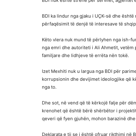
BDI nuk është strehë për servilët, agjentët
BDI ka lindur nga gjaku i UÇK-së dhe është 
përfaqësimit të denjë të interesave të shqi
Këto vlera nuk mund të përlyhen nga ish-fun
nga emri dhe autoriteti i Ali Ahmetit, vetëm
familjare dhe lidhjeve të errëta nën tokë.
Izet Mexhiti nuk u largua nga BDI për parime
korrupsionin dhe devijimet ideologjike që k
nga to.
Dhe sot, në vend që të kërkojë falje për dëm
krenohet që është bërë shërbëtor i projektit
qeveri që fyen gjuhën, mohon barazinë dhe
Deklarata e tij se i është ofruar rikthimi në