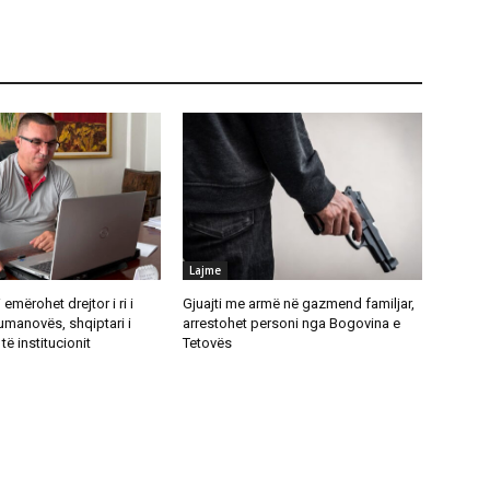
Lajme
emërohet drejtor i ri i
Gjuajti me armë në gazmend familjar,
umanovës, shqiptari i
arrestohet personi nga Bogovina e
të institucionit
Tetovës