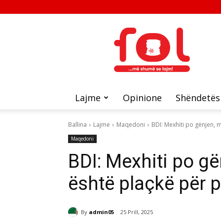
FOL
Lajme
Opinione
Shëndetës
Ballina
Lajme
Maqedoni
BDI: Mexhiti po gënjen, 
Maqedoni
BDI: Mexhiti po g
është plaçkë për 
By
admin05
25 Prill, 2025