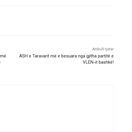
Artikulli tjetër
, më
ASH e Taravarit më e besuara nga gjitha partitë e
e
VLEN-it bashkë!