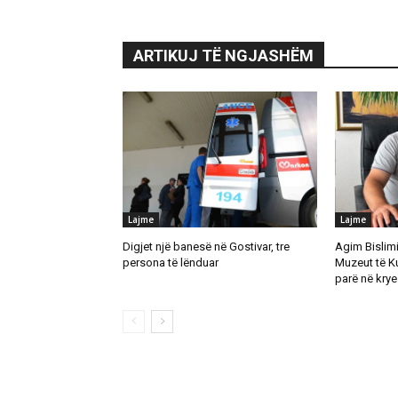
ARTIKUJ TË NGJASHËM
Lajme
Lajme
Digjet një banesë në Gostivar, tre
Agim Bislimi 
persona të lënduar
Muzeut të K
parë në krye 