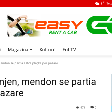
C
8
Tet
i
Magazina
Kulturë
Fol TV
mendon se partia është plaçkë për pazare
ënjen, mendon se partia
pazare
471
0