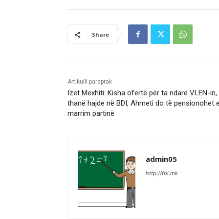
Share
Artikulli paraprak
Izet Mexhiti: Kisha ofertë për ta ndarë VLEN-in
thanë hajde në BDI, Ahmeti do të pensionohet 
marrim partinë
admin05
http://fol.mk