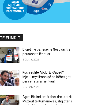
TË FUNDIT
Digjet një banesë në Gostivar, tre
persona të lënduar
6 Gusht, 2026
Kush është Abdul El-Sayed?
Mjeku mysliman që po bëhet gati
për senatin amerikan?
6 Gusht, 2026
Agim Bislimi emërohet drejtor i ri i
Muzeut të Kumanovës, shqiptari i