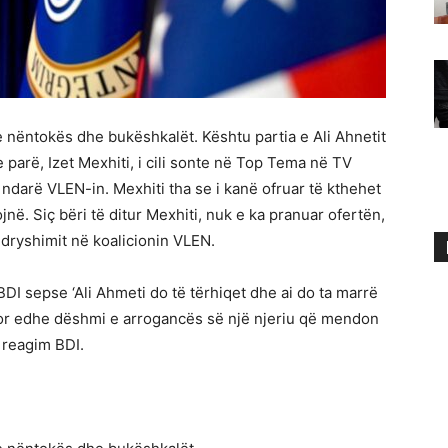
e nëntokës dhe bukëshkalët. Kështu partia e Ali Ahnetit
parë, Izet Mexhiti, i cili sonte në Top Tema në TV
a ndarë VLEN-in. Mexhiti tha se i kanë ofruar të kthehet
në. Siç bëri të ditur Mexhiti, nuk e ka pranuar ofertën,
 ndryshimit në koalicionin VLEN.
ë BDI sepse ‘Ali Ahmeti do të tërhiqet dhe ai do ta marrë
 por edhe dëshmi e arrogancës së një njeriu që mendon
 reagim BDI.