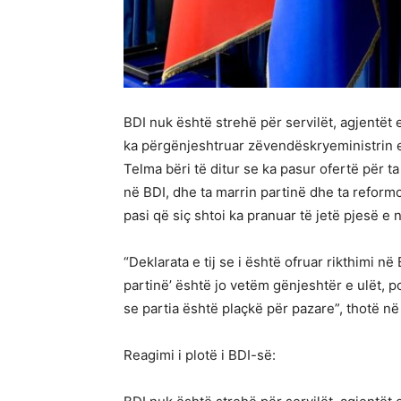
BDI nuk është strehë për servilët, agjentët 
ka përgënjeshtruar zëvendëskryeministrin e 
Telma bëri të ditur se ka pasur ofertë për t
në BDI, dhe ta marrin partinë dhe ta reformoj
pasi që siç shtoi ka pranuar të jetë pjesë e
“Deklarata e tij se i është ofruar rikthimi n
partinë’ është jo vetëm gënjeshtër e ulët,
se partia është plaçkë për pazare”, thotë në
Reagimi i plotë i BDI-së: