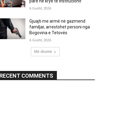
parë në krye të institucionit
6 Gusht, 2026
Gjuajti me armë në gazmend
familjar, arrestohet personi nga
Bogovina e Tetovës
6 Gusht, 2026
Më shumë
RECENT COMMENTS