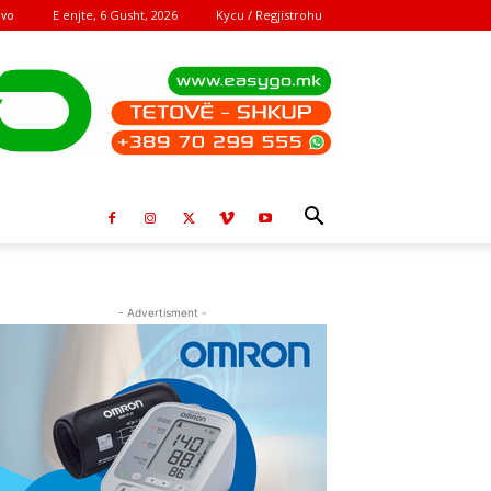
E enjte, 6 Gusht, 2026
Kycu / Regjistrohu
ovo
- Advertisment -