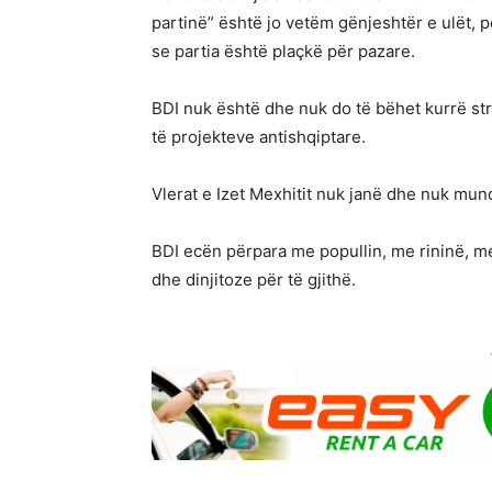
partinë” është jo vetëm gënjeshtër e ulët,
se partia është plaçkë për pazare.
BDI nuk është dhe nuk do të bëhet kurrë st
të projekteve antishqiptare.
Vlerat e Izet Mexhitit nuk janë dhe nuk mund
BDI ecën përpara me popullin, me rininë, me
dhe dinjitoze për të gjithë.