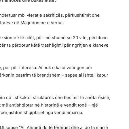
 e nëntokës dhe bukëshkalët
ndërtuar mbi vlerat e sakrificës, përkushtimit dhe
ptarëve në Maqedoninë e Veriut.
ksionarë të cilët, për më shumë se 20 vite, përfituan
 për ta përdorur këtë trashëgimi për ngritjen e klaneve
, por për interesa. Ai nuk e kaloi vetingun për
ërkonin pastrim të brendshëm – sepse ai ishte i kapur
in që i shkaktoi strukturës dhe besimit të anëtarësisë,
 më antishqiptar në historinë e vendit tonë – një
 përjashton shqiptarët nga vendimmarrja.
 BDI sepse “Ali Ahmeti do të tërhiqet dhe ai do ta marrë