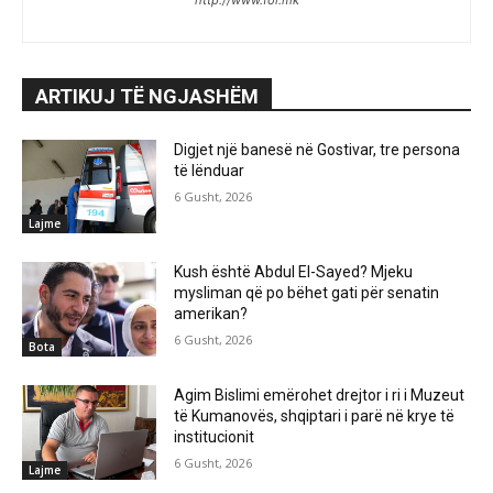
ARTIKUJ TË NGJASHËM
Digjet një banesë në Gostivar, tre persona
të lënduar
6 Gusht, 2026
Lajme
Kush është Abdul El-Sayed? Mjeku
mysliman që po bëhet gati për senatin
amerikan?
6 Gusht, 2026
Bota
Agim Bislimi emërohet drejtor i ri i Muzeut
të Kumanovës, shqiptari i parë në krye të
institucionit
6 Gusht, 2026
Lajme