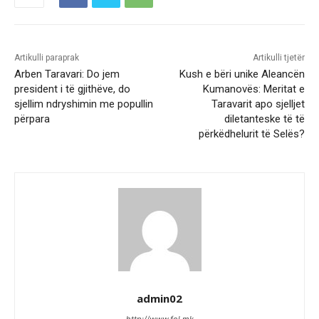
Artikulli paraprak
Artikulli tjetër
Arben Taravari: Do jem
Kush e bëri unike Aleancën
president i të gjithëve, do
Kumanovës: Meritat e
sjellim ndryshimin me popullin
Taravarit apo sjelljet
përpara
diletanteske të të
përkëdhelurit të Selës?
admin02
http://www.fol.mk