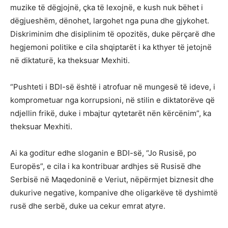
muzike të dëgjojnë, çka të lexojnë, e kush nuk bëhet i
dëgjueshëm, dënohet, largohet nga puna dhe gjykohet.
Diskriminim dhe disiplinim të opozitës, duke përçarë dhe
hegjemoni politike e cila shqiptarët i ka kthyer të jetojnë
në diktaturë, ka theksuar Mexhiti.
“Pushteti i BDI-së është i atrofuar në mungesë të ideve, i
komprometuar nga korrupsioni, në stilin e diktatorëve që
ndjellin frikë, duke i mbajtur qytetarët nën kërcënim”, ka
theksuar Mexhiti.
Ai ka goditur edhe sloganin e BDI-së, “Jo Rusisë, po
Europës”, e cila i ka kontribuar ardhjes së Rusisë dhe
Serbisë në Maqedoninë e Veriut, nëpërmjet biznesit dhe
dukurive negative, kompanive dhe oligarkëve të dyshimtë
rusë dhe serbë, duke ua cekur emrat atyre.