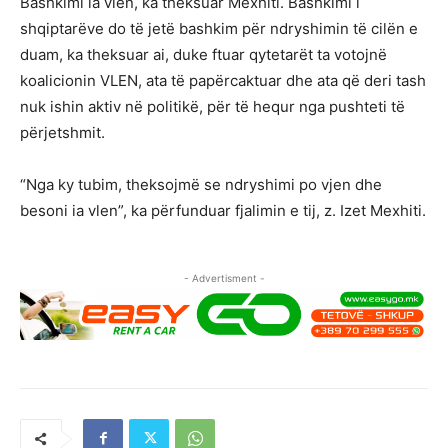
Bashkimi ia vlen, ka theksuar Mexhiti. Bashkimi i
shqiptarëve do të jetë bashkim për ndryshimin të cilën e
duam, ka theksuar ai, duke ftuar qytetarët ta votojnë
koalicionin VLEN, ata të papërcaktuar dhe ata që deri tash
nuk ishin aktiv në politikë, për të hequr nga pushteti të
përjetshmit.
“Nga ky tubim, theksojmë se ndryshimi po vjen dhe
besoni ia vlen”, ka përfunduar fjalimin e tij, z. Izet Mexhiti.
- Advertisment -