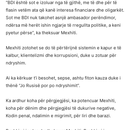
“BDI është sot e izoluar nga të gjithë, me të dhe për të
flasin vetëm ata që kanë interesa financiare dhe oligarkët.
Sot me BDI nuk takohet asnjë ambasador perëndimor,
ndërsa më herët ishin ngjarje të rregullta politike, a keni
pyetur përse”, ka theksuar Mexhiti.
Mexhiti zotohet se do të përtërijnë sistemin e kapur e të
kalbur, klientelizmi dhe korrupsioni, duke u zotuar për
ndryshim.
Ai ka kërkuar t’i besohet, sepse, ashtu fiton kauza duke i
thënë “Jo Rusisë por po ndryshimit”.
Ka ardhur koha për përgjegjësi, ka potencuar Mexhiti,
koha për dënim dhe përgjegjësi të dukurive negative,
Kodin penal, ndalimin e migrimit, për liri dhe barazi.