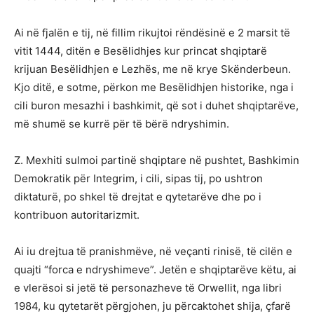
Ai në fjalën e tij, në fillim rikujtoi rëndësinë e 2 marsit të
vitit 1444, ditën e Besëlidhjes kur princat shqiptarë
krijuan Besëlidhjen e Lezhës, me në krye Skënderbeun.
Kjo ditë, e sotme, përkon me Besëlidhjen historike, nga i
cili buron mesazhi i bashkimit, që sot i duhet shqiptarëve,
më shumë se kurrë për të bërë ndryshimin.
Z. Mexhiti sulmoi partinë shqiptare në pushtet, Bashkimin
Demokratik për Integrim, i cili, sipas tij, po ushtron
diktaturë, po shkel të drejtat e qytetarëve dhe po i
kontribuon autoritarizmit.
Ai iu drejtua të pranishmëve, në veçanti rinisë, të cilën e
quajti “forca e ndryshimeve”. Jetën e shqiptarëve këtu, ai
e vlerësoi si jetë të personazheve të Orwellit, nga libri
1984, ku qytetarët përgjohen, ju përcaktohet shija, çfarë