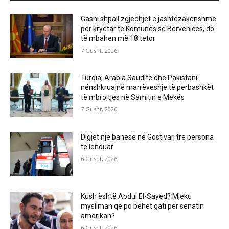
Gashi shpall zgjedhjet e jashtëzakonshme
për kryetar të Komunës së Bërvenicës, do
të mbahen më 18 tetor
7 Gusht, 2026
Turqia, Arabia Saudite dhe Pakistani
nënshkruajnë marrëveshje të përbashkët
të mbrojtjes në Samitin e Mekës
7 Gusht, 2026
Digjet një banesë në Gostivar, tre persona
të lënduar
6 Gusht, 2026
Kush është Abdul El-Sayed? Mjeku
mysliman që po bëhet gati për senatin
amerikan?
6 Gusht, 2026