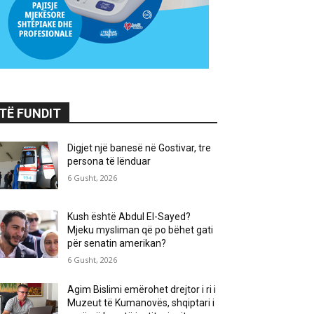
TË FUNDIT
Digjet një banesë në Gostivar, tre
persona të lënduar
6 Gusht, 2026
Kush është Abdul El-Sayed?
Mjeku mysliman që po bëhet gati
për senatin amerikan?
6 Gusht, 2026
Agim Bislimi emërohet drejtor i ri i
Muzeut të Kumanovës, shqiptari i