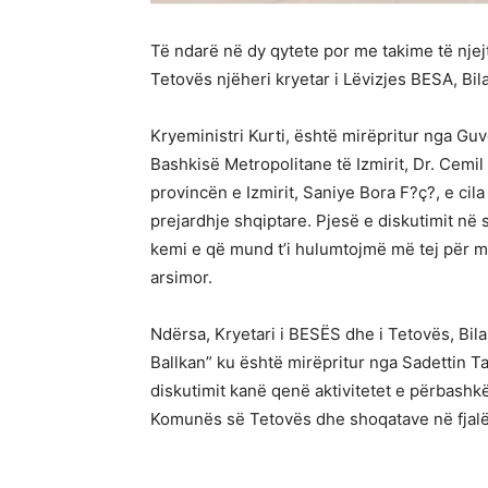
Të ndarë në dy qytete por me takime të njejt
Tetovës njëheri kryetar i Lëvizjes BESA, Bi
Kryeministri Kurti, është mirëpritur nga Guve
Bashkisë Metropolitane të Izmirit, Dr. Cemi
provincën e Izmirit, Saniye Bora F?ç?, e ci
prejardhje shqiptare. Pjesë e diskutimit në
kemi e që mund t’i hulumtojmë më tej për 
arsimor.
Ndërsa, Kryetari i BESËS dhe i Tetovës, Bil
Ballkan” ku është mirëpritur nga Sadettin Ta
diskutimit kanë qenë aktivitetet e përbash
Komunës së Tetovës dhe shoqatave në fjalë