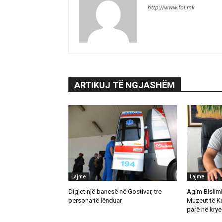
http://www.fol.mk
ARTIKUJ TË NGJASHËM
Lajme
Lajme
Digjet një banesë në Gostivar, tre
Agim Bislimi 
persona të lënduar
Muzeut të K
parë në krye 