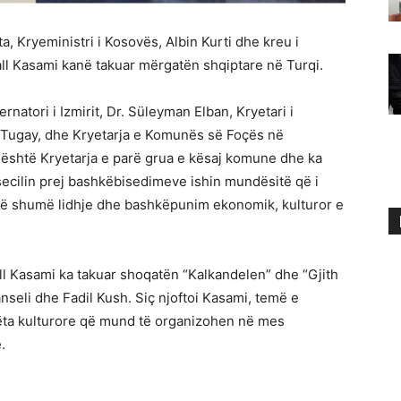
a, Kryeministri i Kosovës, Albin Kurti dhe kreu i
lall Kasami kanë takuar mërgatën shqiptare në Turqi.
rnatori i Izmirit, Dr. Süleyman Elban, Kryetari i
l Tugay, dhe Kryetarja e Komunës së Foçës në
la është Kryetarja e parë grua e kësaj komune dhe ka
 secilin prej bashkëbisedimeve ishin mundësitë që i
më shumë lidhje dhe bashkëpunim ekonomik, kulturor e
all Kasami ka takuar shoqatën “Kalkandelen” dhe “Gjith
nseli dhe Fadil Kush. Siç njoftoi Kasami, temë e
këta kulturore që mund të organizohen në mes
.