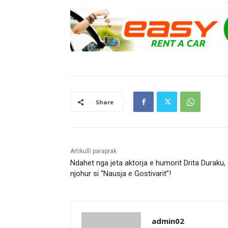
Share
Artikulli paraprak
Ndahet nga jeta aktorja e humorit Drita Duraku,
njohur si “Nausja e Gostivarit”!
admin02