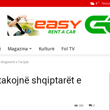
C
8
Tetovo
i
Magazina
Kulturë
Fol TV
 shqiptarët e Turqisë
takojnë shqiptarët e
390
0