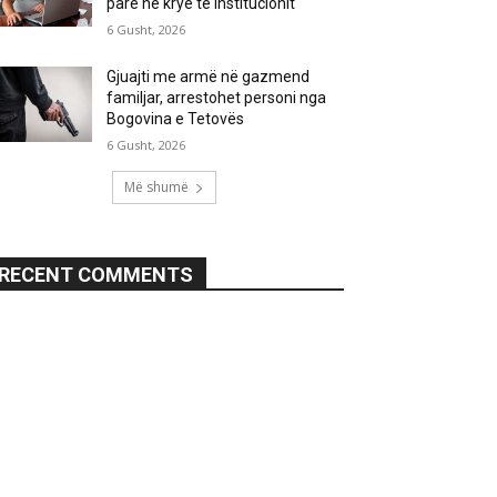
parë në krye të institucionit
6 Gusht, 2026
Gjuajti me armë në gazmend
familjar, arrestohet personi nga
Bogovina e Tetovës
6 Gusht, 2026
Më shumë
RECENT COMMENTS