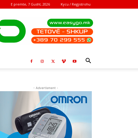
E premte, 7 Gusht, 2026
Kycu / Regjistrohu
- Advertisment -