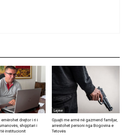
Lajme
emërohet drejtor i ri i
Gjuajti me armë në gazmend familjar,
umanovës, shqiptari i
arrestohet personi nga Bogovina e
të institucionit
Tetovës