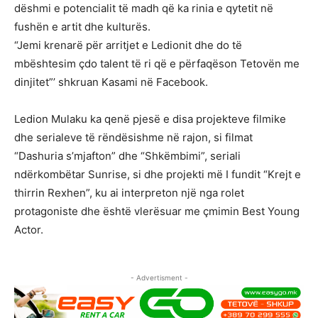
dëshmi e potencialit të madh që ka rinia e qytetit në
fushën e artit dhe kulturës.
“Jemi krenarë për arritjet e Ledionit dhe do të
mbështesim çdo talent të ri që e përfaqëson Tetovën me
dinjitet”’ shkruan Kasami në Facebook.
Ledion Mulaku ka qenë pjesë e disa projekteve filmike
dhe serialeve të rëndësishme në rajon, si filmat
“Dashuria s’mjafton” dhe “Shkëmbimi”, seriali
ndërkombëtar Sunrise, si dhe projekti më I fundit “Krejt e
thirrin Rexhen”, ku ai interpreton një nga rolet
protagoniste dhe është vlerësuar me çmimin Best Young
Actor.
- Advertisment -