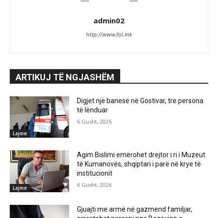
admin02
http://www.fol.mk
ARTIKUJ TË NGJASHËM
Digjet një banesë në Gostivar, tre persona
të lënduar
6 Gusht, 2026
Lajme
Agim Bislimi emërohet drejtor i ri i Muzeut
të Kumanovës, shqiptari i parë në krye të
institucionit
6 Gusht, 2026
Lajme
Gjuajti me armë në gazmend familjar,