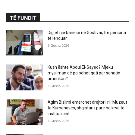
TË FUNDIT
Digjet një banesë në Gostivar, tre persona
të lënduar
6 Gusht, 2026
Kush është Abdul El-Sayed? Mjeku
mysliman që po bëhet gati për senatin
amerikan?
6 Gusht, 2026
Agim Bislimi emërohet drejtor i ri i Muzeut
të Kumanovës, shqiptari i parë në krye të
institucionit
6 Gusht, 2026