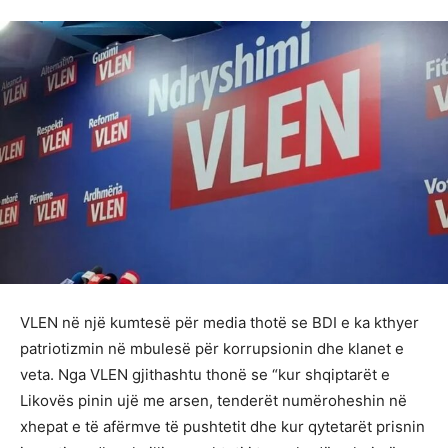
VLEN në një kumtesë për media thotë se BDI e ka kthyer
patriotizmin në mbulesë për korrupsionin dhe klanet e
veta. Nga VLEN gjithashtu thonë se “kur shqiptarët e
Likovës pinin ujë me arsen, tenderët numëroheshin në
xhepat e të afërmve të pushtetit dhe kur qytetarët prisnin