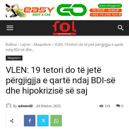
Ballina
Lajme
Maqedoni
VLEN: 19 tetori do të jetë përgjigjja e qartë
ndaj BDI-së dhe...
Maqedoni
VLEN: 19 tetori do të jetë
përgjigjja e qartë ndaj BDI-së
dhe hipokrizisë së saj
By
admin02
24 Shtator, 2025
314
0