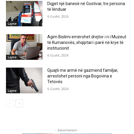
Digjet një banesë në Gostivar, tre persona
të lënduar
6 Gusht, 2026
Lajme
Agim Bislimi emërohet drejtor i ri i Muzeut
të Kumanovës, shqiptari i parë në krye të
institucionit
6 Gusht, 2026
Lajme
Gjuajti me armë në gazmend familjar,
arrestohet personi nga Bogovina e
Tetovës
6 Gusht, 2026
Lajme
- Advertisment -