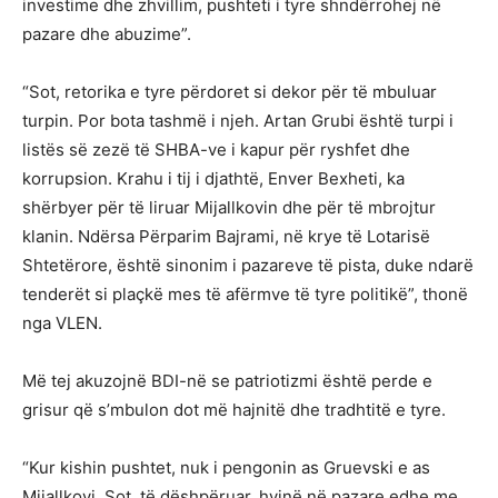
investime dhe zhvillim, pushteti i tyre shndërrohej në
pazare dhe abuzime”.
“Sot, retorika e tyre përdoret si dekor për të mbuluar
turpin. Por bota tashmë i njeh. Artan Grubi është turpi i
listës së zezë të SHBA-ve i kapur për ryshfet dhe
korrupsion. Krahu i tij i djathtë, Enver Bexheti, ka
shërbyer për të liruar Mijallkovin dhe për të mbrojtur
klanin. Ndërsa Përparim Bajrami, në krye të Lotarisë
Shtetërore, është sinonim i pazareve të pista, duke ndarë
tenderët si plaçkë mes të afërmve të tyre politikë”, thonë
nga VLEN.
Më tej akuzojnë BDI-në se patriotizmi është perde e
grisur që s’mbulon dot më hajnitë dhe tradhtitë e tyre.
“Kur kishin pushtet, nuk i pengonin as Gruevski e as
Mijallkovi. Sot, të dëshpëruar, hyjnë në pazare edhe me