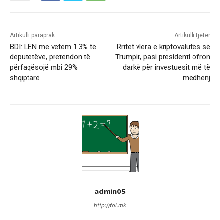
Artikulli paraprak
Artikulli tjetër
BDI: LEN me vetëm 1.3% të
Rritet vlera e kriptovalutës së
deputetëve, pretendon të
Trumpit, pasi presidenti ofron
përfaqësojë mbi 29%
darkë për investuesit më të
shqiptarë
mëdhenj
admin05
http://fol.mk