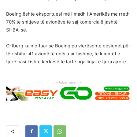
Boeing është eksportuesi më i madh i Amerikës me rreth
70% të shitjeve të avionëve të saj komercialë jashtë
SHBA-së.
Ortberg ka njoftuar se Boeing po vlerësonte opsionet për
të rishitur 41 avionë të ndërtuar tashmë, te klientët e
tjerë pasi kishte kërkesë të lartë nga linjat e tjera ajrore.
- Advertisment -