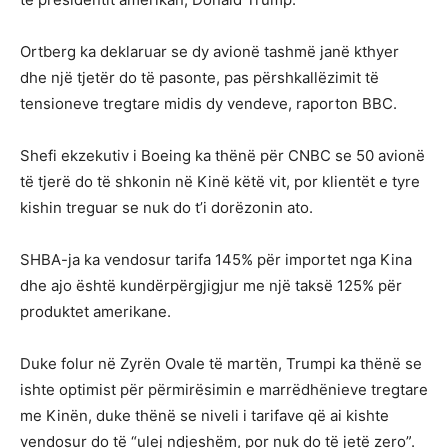
Ortberg ka deklaruar se dy avionë tashmë janë kthyer
dhe një tjetër do të pasonte, pas përshkallëzimit të
tensioneve tregtare midis dy vendeve, raporton BBC.
Shefi ekzekutiv i Boeing ka thënë për CNBC se 50 avionë
të tjerë do të shkonin në Kinë këtë vit, por klientët e tyre
kishin treguar se nuk do t’i dorëzonin ato.
SHBA-ja ka vendosur tarifa 145% për importet nga Kina
dhe ajo është kundërpërgjigjur me një taksë 125% për
produktet amerikane.
Duke folur në Zyrën Ovale të martën, Trumpi ka thënë se
ishte optimist për përmirësimin e marrëdhënieve tregtare
me Kinën, duke thënë se niveli i tarifave që ai kishte
vendosur do të “ulej ndjeshëm, por nuk do të jetë zero”.