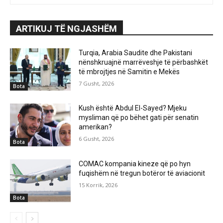
ARTIKUJ TË NGJASHËM
Turqia, Arabia Saudite dhe Pakistani
nënshkruajnë marrëveshje të përbashkët
të mbrojtjes në Samitin e Mekës
7 Gusht, 2026
Bota
Kush është Abdul El-Sayed? Mjeku
mysliman që po bëhet gati për senatin
amerikan?
6 Gusht, 2026
Bota
COMAC kompania kineze që po hyn
fuqishëm në tregun botëror të aviacionit
15 Korrik, 2026
Bota