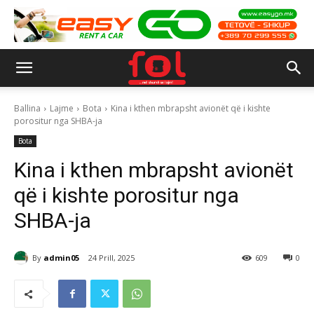
Ballina
Lajme
Bota
Kina i kthen mbrapsht avionët që i kishte
porositur nga SHBA-ja
Bota
Kina i kthen mbrapsht avionët
që i kishte porositur nga
SHBA-ja
By
admin05
24 Prill, 2025
609
0