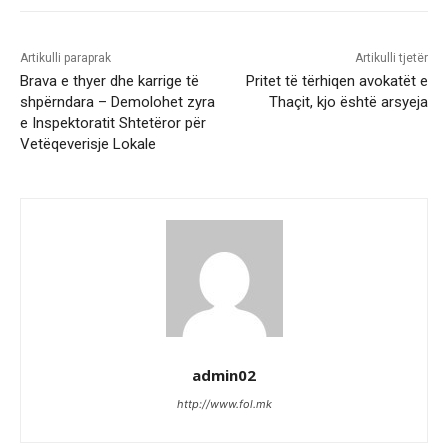
Artikulli paraprak
Artikulli tjetër
Brava e thyer dhe karrige të
Pritet të tërhiqen avokatët e
shpërndara – Demolohet zyra
Thaçit, kjo është arsyeja
e Inspektoratit Shtetëror për
Vetëqeverisje Lokale
admin02
http://www.fol.mk