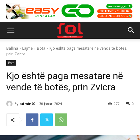
Ballina
Lajme
Bota
Kjo është paga mesatare në vende të botës,
prin Zvicra
Bota
Kjo është paga mesatare në
vende të botës, prin Zvicra
By
admin02
30 Janar, 2024
277
0