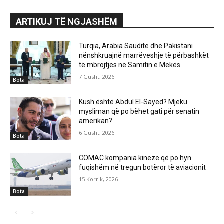
ARTIKUJ TË NGJASHËM
Turqia, Arabia Saudite dhe Pakistani
nënshkruajnë marrëveshje të përbashkët
të mbrojtjes në Samitin e Mekës
7 Gusht, 2026
Bota
Kush është Abdul El-Sayed? Mjeku
mysliman që po bëhet gati për senatin
amerikan?
6 Gusht, 2026
Bota
COMAC kompania kineze që po hyn
fuqishëm në tregun botëror të aviacionit
15 Korrik, 2026
Bota