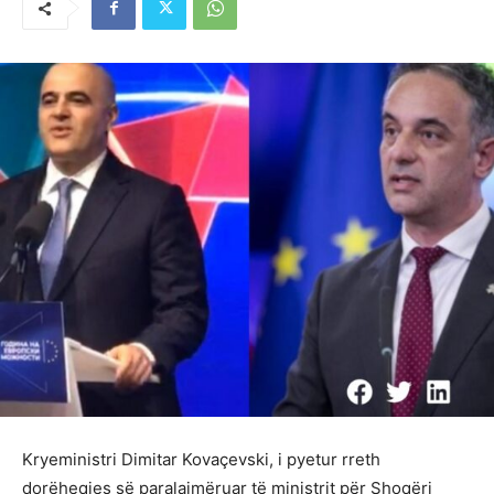
Kryeministri Dimitar Kovaçevski, i pyetur rreth
dorëheqjes së paralajmëruar të ministrit për Shoqëri