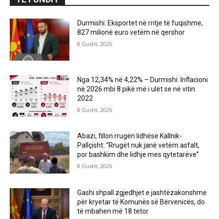
Durmishi: Eksportet në rritje të fuqishme,
827 milionë euro vetëm në qershor
8 Gusht, 2026
Nga 12,34% në 4,22% – Durmishi: Inflacioni
në 2026 mbi 8 pikë më i ulët se në vitin
2022
8 Gusht, 2026
Abazi, fillon rrugën lidhëse Kallnik-
Pallçisht: “Rrugët nuk janë vetëm asfalt,
por bashkim dhe lidhje mes qytetarëve”
8 Gusht, 2026
Gashi shpall zgjedhjet e jashtëzakonshme
për kryetar të Komunës së Bërvenicës, do
të mbahen më 18 tetor