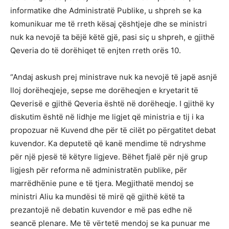
informatike dhe Administratë Publike, u shpreh se ka
komunikuar me të rreth kësaj çështjeje dhe se ministri
nuk ka nevojë ta bëjë këtë gjë, pasi siç u shpreh, e gjithë
Qeveria do të dorëhiqet të enjten rreth orës 10.
“Andaj askush prej ministrave nuk ka nevojë të japë asnjë
lloj dorëheqjeje, sepse me dorëheqjen e kryetarit të
Qeverisë e gjithë Qeveria është në dorëheqje. I gjithë ky
diskutim është në lidhje me ligjet që ministria e tij i ka
propozuar në Kuvend dhe për të cilët po përgatitet debat
kuvendor. Ka deputetë që kanë mendime të ndryshme
për një pjesë të këtyre ligjeve. Bëhet fjalë për një grup
ligjesh për reforma në administratën publike, për
marrëdhënie pune e të tjera. Megjithatë mendoj se
ministri Aliu ka mundësi të mirë që gjithë këtë ta
prezantojë në debatin kuvendor e më pas edhe në
seancë plenare. Me të vërtetë mendoj se ka punuar me