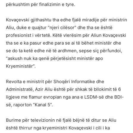
përkushtim për finalizimin e tyre.
Kovaçevski gjithashtu tha edhe fjalë miradije për ministrin
Aliu, duke e quajtur “njeri cilësor” dhe tha se është
profesionist i vërtetë. Këtë vlerësim për Aliun Kovaçevski
tha se e ka pasur edhe para se ai të bëhet ministër dhe
se do ta ketë edhe në të ardhmen, sepse siç përfundoi,
“askush nuk ka qenë përjetësisht ministër apo
Kryeministër”.
Revolta e ministrit për Shoqëri Informatike dhe
Administratë, Azir Aliu është për shkak të bllokimit të 6
ligjeve me flamur evropian nga ana e LSDM-së dhe BDI-
së, raporton “Kanal 5”.
Burime për televizionin në fjalë bëjnë të ditur se Aliu
është thirrur nga kryeministri Kovaçevski i cili i ka