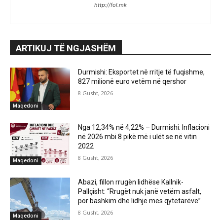
http://fol.mk
ARTIKUJ TË NGJASHËM
Durmishi: Eksportet në rritje të fuqishme,
827 milionë euro vetëm në qershor
8 Gusht, 2026
Maqedoni
Nga 12,34% në 4,22% – Durmishi: Inflacioni
në 2026 mbi 8 pikë më i ulët se në vitin
2022
8 Gusht, 2026
Maqedoni
Abazi, fillon rrugën lidhëse Kallnik-
Pallçisht: “Rrugët nuk janë vetëm asfalt,
por bashkim dhe lidhje mes qytetarëve”
8 Gusht, 2026
Maqedoni