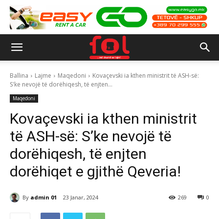
Ballina
Lajme
Maqedoni
Kovaçevski ia kthen ministrit të ASH-së:
S'ke nevojë të dorëhiqesh, të enjten...
Maqedoni
Kovaçevski ia kthen ministrit
të ASH-së: S’ke nevojë të
dorëhiqesh, të enjten
dorëhiqet e gjithë Qeveria!
By
admin 01
23 Janar, 2024
269
0