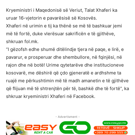
Kryeministri i Maqedonisë së Veriut, Talat Xhaferi ka
uruar 16-vjetorin e pavarësisë së Kosovës.
Xhaferi në urimin e tij ka thënë se më të bashkuar jemi
më të fortë, duke vlerësuar sakrificën e të gjithëve,
shkruan fol.mk.
“I gëzofsh edhe shumë ditëlindje tjera në paqe, e lirë, e
pavarur, e prosperuar dhe shembullore, në fqinjësi, në
rajon dhe në botë! Urime qytetarëve dhe institucioneve
kosovarë, me dëshirë që çdo gjeneratë e ardhshme ta
ruajë me përkushtimin më të madh amanetin e të gjithëve
që flijuan më të shtrenjtën për të, bashkë dhe të fortë”, ka
shkruar kryeministri Xhaferi në Facebook.
- Advertisment -