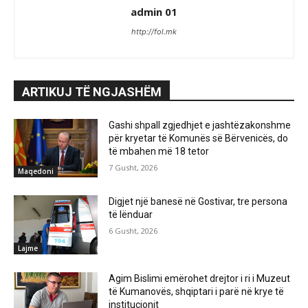
admin 01
http://fol.mk
ARTIKUJ TË NGJASHËM
Gashi shpall zgjedhjet e jashtëzakonshme
për kryetar të Komunës së Bërvenicës, do
të mbahen më 18 tetor
7 Gusht, 2026
Maqedoni
Digjet një banesë në Gostivar, tre persona
të lënduar
6 Gusht, 2026
Lajme
Agim Bislimi emërohet drejtor i ri i Muzeut
të Kumanovës, shqiptari i parë në krye të
institucionit