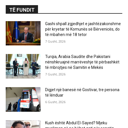
TË FUNDIT
Gashi shpall zgjedhjet e jashtëzakonshme
për kryetar të Komunës së Bërvenicës, do
të mbahen më 18 tetor
7 Gusht, 2026
Turqia, Arabia Saudite dhe Pakistani
nënshkruajnë marrëveshje të përbashkët
të mbrojtjes në Samitin e Mekës
7 Gusht, 2026
Digjet një banesë në Gostivar, tre persona
të lënduar
6 Gusht, 2026
Kush është Abdul El-Sayed? Mjeku