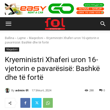
Ballina
Lajme
Maqedoni
Kryeministri Xhaferi uron 16-vjetorin e
pavarësisë: Bashkë dhe të fortë
Maqedoni
Kryeministri Xhaferi uron 16-
vjetorin e pavarësisë: Bashkë
dhe të fortë
By
admin 01
17 Shkurt, 2024
288
0