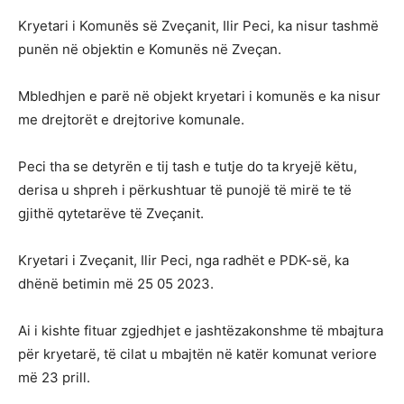
Kryetari i Komunës së Zveçanit, Ilir Peci, ka nisur tashmë
punën në objektin e Komunës në Zveçan.
Mbledhjen e parë në objekt kryetari i komunës e ka nisur
me drejtorët e drejtorive komunale.
Peci tha se detyrën e tij tash e tutje do ta kryejë këtu,
derisa u shpreh i përkushtuar të punojë të mirë te të
gjithë qytetarëve të Zveçanit.
Kryetari i Zveçanit, Ilir Peci, nga radhët e PDK-së, ka
dhënë betimin më 25 05 2023.
Ai i kishte fituar zgjedhjet e jashtëzakonshme të mbajtura
për kryetarë, të cilat u mbajtën në katër komunat veriore
më 23 prill.