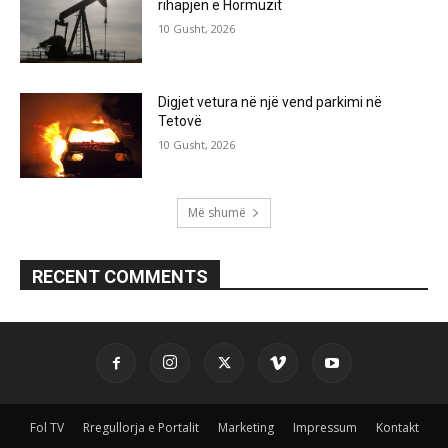
rihapjen e Hormuzit
10 Gusht, 2026
Digjet vetura në një vend parkimi në
Tetovë
10 Gusht, 2026
Më shumë
RECENT COMMENTS
Fol TV
Rregullorja e Portalit
Marketing
Impressum
Kontakt