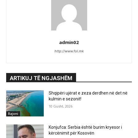
admin02
http://www.fol.mk
ARTIKUJ TË NGJASHËM
Shqipëri ujërat e zeza derdhen në det në
kulmin e sezonit!
10 Gusht, 2026
Rajoni
Konjufca: Serbia është burim kryesor i
kërcënimit për Kosovën