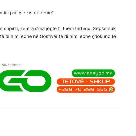
di i partisë kishte rënie”.
t shpirti, zemra s’ma jepte t’i them tërhiqu. Sepse nuk
ë dilnim, edhe në Gostivar të dilnim, edhe çdokund të
- Advertisment -