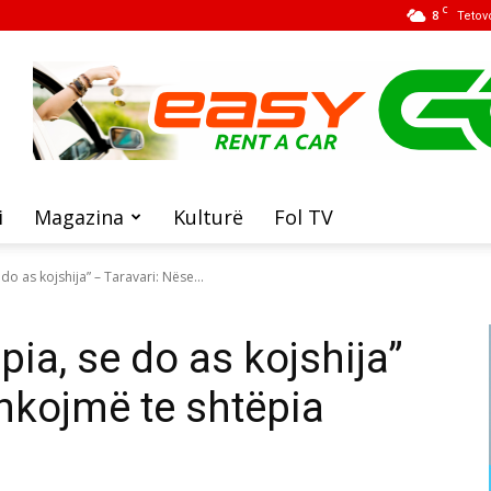
C
8
Tetov
i
Magazina
Kulturë
Fol TV
do as kojshija” – Taravari: Nëse...
pia, se do as kojshija”
shkojmë te shtëpia