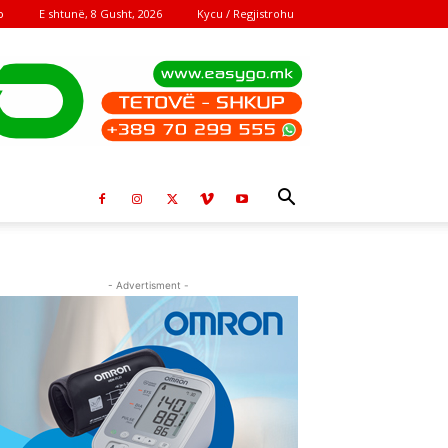
E shtunë, 8 Gusht, 2026
Kycu / Regjistrohu
o
- Advertisment -