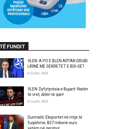
TË FUNDIT
VLEN: A PO E BLEN ARTAN GRUBI
LIRINË ME SEKRETET E BDI-SË?
8 Gusht, 2026
VLEN: Dyfytyrësia e Bujarit: Natën
të vret, ditën të qan!
8 Gusht, 2026
Durmishi: Eksportet në rritje të
fuqishme, 827 milionë euro
vetëm në qershor