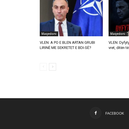
Maqedoni
Maqedoni
VLEN: A PO E BLEN ARTAN GRUBI
VLEN: Dyfyty
LIRINË ME SEKRETET E BDI-SË?
vret, ditën t
FACEBOOK