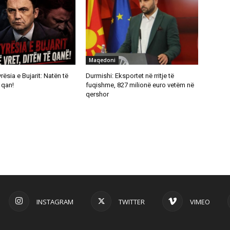
Maqedoni
rësia e Bujarit: Natën të
Durmishi: Eksportet në rritje të
ë qan!
fuqishme, 827 milionë euro vetëm në
qershor
INSTAGRAM
TWITTER
VIMEO