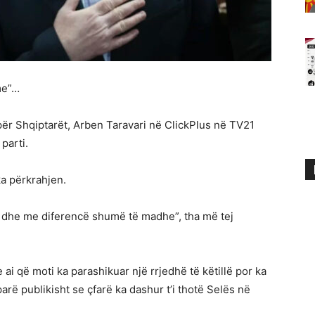
me”…
 për Shqiptarët, Arben Taravari në ClickPlus në TV21
 parti.
a përkrahjen.
ar dhe me diferencë shumë të madhe”, tha më tej
e ai që moti ka parashikuar një rrjedhë të këtillë por ka
arë publikisht se çfarë ka dashur t’i thotë Selës në