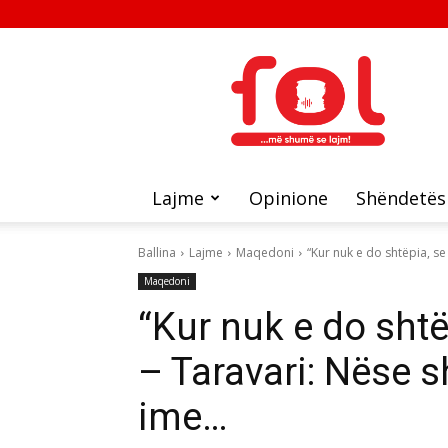
FOL
Lajme
Opinione
Shëndetës
Ballina
Lajme
Maqedoni
“Kur nuk e do shtëpia, se 
Maqedoni
“Kur nuk e do shtë
– Taravari: Nëse 
ime…