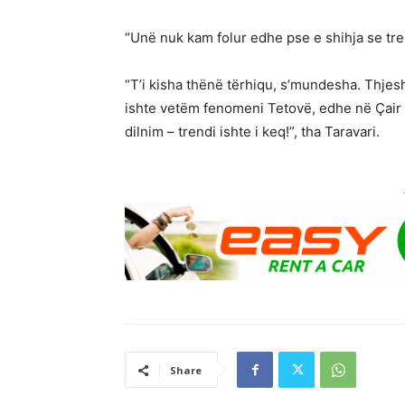
“Unë nuk kam folur edhe pse e shihja se tren
“T’i kisha thënë tërhiqu, s’mundesha. Thjesh
ishte vetëm fenomeni Tetovë, edhe në Çair t
dilnim – trendi ishte i keq!”, tha Taravari.
Share