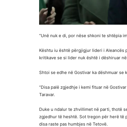
“Unë nuk e di, por nëse shkoni te shtëpia i
Kështu iu është përgjigjur lideri i Aleancës
kritikave se si lider nuk është i dëshiruar në
Shtoi se edhe në Gostivar ka dëshmuar se k
“Disa palë zgjedhje i kemi fituar në Gostiv
Taravar.
Duke u ndalur te zhvillimet në parti, thotë s
zgjedhur të heshtë. Sot tregon për herë të p
disa raste pas humbjes në Tetovë.