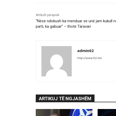
Artikulli paraprak
“Nëse ndokush ka menduar se unë jam kukull n
parti, ka gabuar” – thotë Taravari
admin02
http://www.fol.mk
ARTIKUJ TË NGJASHËM