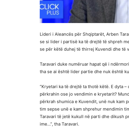
Lideri i Aleancës për Shqiptarët, Arben Tar
se si lider i partisë ka të drejtë të shpreh 
se për këtë duhej të thirrej Kuvendi dhe të
Taravari duke numëruar hapat që i ndërmori 
tha se ai është lider partie dhe nuk është ku
“Kryetari ka të drejtë ta thotë këtë. E dyta –
përkrahin ose jo vendimin e kryetarit? Mun
përkrah shumica e Kuvendit, unë nuk kam pr
tim sepse unë e kam shprehur mendimin tim 
Taravari të jetë kukull në parti dhe dikush 
ime…”, tha Taravari.