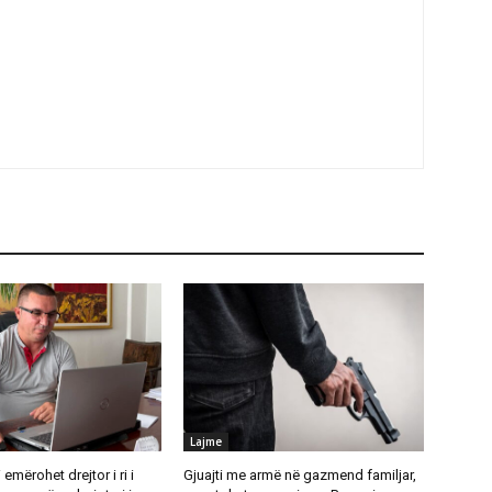
Lajme
emërohet drejtor i ri i
Gjuajti me armë në gazmend familjar,