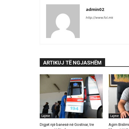
admin02
http://www.fol.mk
ARTIKUJ TË NGJASHËM
Lajme
Lajme
Digjet një banesë në Gostivar, tre
Agim Bislimi 