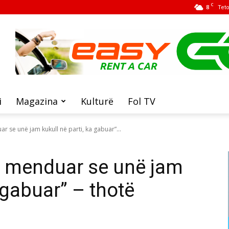
C
8
Tet
i
Magazina
Kulturë
Fol TV
 se unë jam kukull në parti, ka gabuar”...
 menduar se unë jam
a gabuar” – thotë