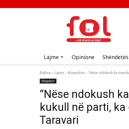
FOL
Lajme
Opinione
Shëndetës
Ballina
Lajme
Maqedoni
“Nëse ndokush ka menduar
Maqedoni
“Nëse ndokush ka
kukull në parti, k
Taravari