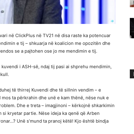
avari në ClickPlus në TV21 në disa raste ka potencuar
mendimin e tij – shkuarja në koalicion me opozitën dhe
 vendos se a pajtohen ose jo me mendimin e tij.
kuvendi i ASH-së, ndaj tij pasi ai shprehu mendimin,
kull.
 duhej të thirrej Kuvendi dhe të sillnin vendim – e
d mos ta përkrahin dhe unë e kam thënë, nëse nuk e
oblem. Dhe e treta – imagjinoni – kërkojnë shkarkimin
si kryetar partie. Nëse ideja ka qenë që Arben
pronar…? Unë s’mund ta pranoj këtë! Kjo është bindja