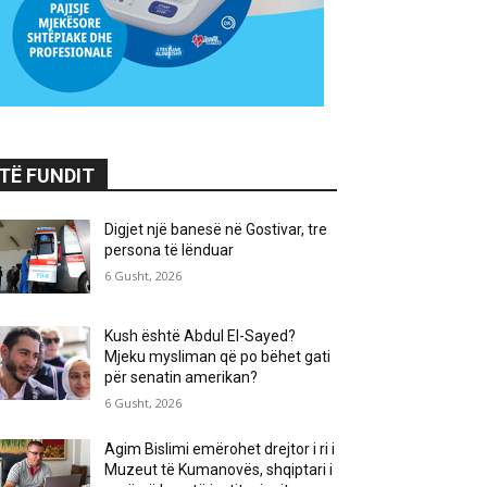
TË FUNDIT
Digjet një banesë në Gostivar, tre
persona të lënduar
6 Gusht, 2026
Kush është Abdul El-Sayed?
Mjeku mysliman që po bëhet gati
për senatin amerikan?
6 Gusht, 2026
Agim Bislimi emërohet drejtor i ri i
Muzeut të Kumanovës, shqiptari i