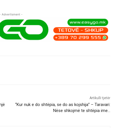
- Advertisment -
Artikulli tjetër
një
“Kur nuk e do shtëpia, se do as kojshija” – Taravari:
Nëse shkojmë te shtëpia ime…