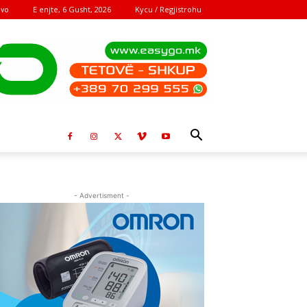
E enjte, 6 Gusht, 2026
Kycu / Regjistrohu
ovo
- Advertisment -