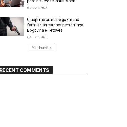
parë në krye të institucionit
6 Gusht, 2026
Gjuajti me armë në gazmend
familjar, arrestohet personi nga
Bogovina e Tetovës
6 Gusht, 2026
Më shumë
RECENT COMMENTS