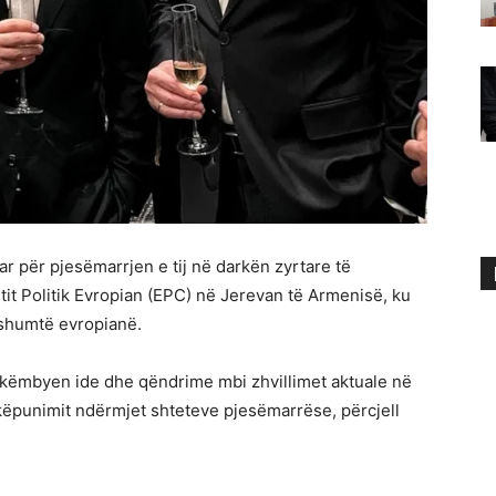
uar për pjesëmarrjen e tij në darkën zyrtare të
tit Politik Evropian (EPC) në Jerevan të Armenisë, ku
 shumtë evropianë.
shkëmbyen ide dhe qëndrime mbi zhvillimet aktuale në
ëpunimit ndërmjet shteteve pjesëmarrëse, përcjell