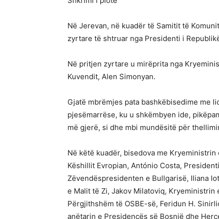
Shkrimi i plotë
Në Jerevan, në kuadër të Samitit të Komunit
zyrtare të shtruar nga Presidenti i Republ
Në pritjen zyrtare u mirëprita nga Kryeminis
Kuvendit, Alen Simonyan.
Gjatë mbrëmjes pata bashkëbisedime me lid
pjesëmarrëse, ku u shkëmbyen ide, pikëpam
më gjerë, si dhe mbi mundësitë për thellim
Në këtë kuadër, bisedova me Kryeministrin 
Këshillit Evropian, António Costa, Presiden
Zëvendëspresidenten e Bullgarisë, Iliana Io
e Malit të Zi, Jakov Milatoviq, Kryeministri
Përgjithshëm të OSBE-së, Feridun H. Sinirli
anëtarin e Presidencës së Bosnjë dhe Herc