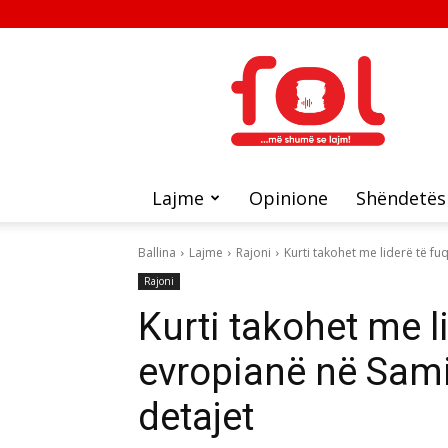
FOL
Lajme
Opinione
Shëndetës
Ballina
Lajme
Rajoni
Kurti takohet me liderë të fu
Rajoni
Kurti takohet me l
evropianë në Sami
detajet