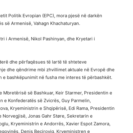
etit Politik Evropian (EPC), mora pjesë në darkën
ikës së Armenisë, Vahagn Khachaturyan.
tri i Armenisë, Nikol Pashinyan, dhe Kryetari i
erë dhe përfaqësues të lartë të shteteve
je dhe qëndrime mbi zhvillimet aktuale në Evropë dhe
in e bashkëpunimit në fusha me interes të përbashkët.
e Mbretërisë së Bashkuar, Keir Starmer, Presidentin e
tin e Konfederatës së Zvicrës, Guy Parmelin,
tova, Kryeministrin e Shqipërisë, Edi Rama, Presidentin
n e Norvegjisë, Jonas Gahr Støre, Sekretarin e
oglu, Kryeministrin e Andorrës, Xavier Espot Zamora,
egovinës, Denis Beçiroviq, Kryeministren e