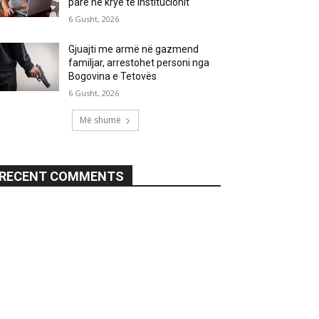
parë në krye të institucionit
6 Gusht, 2026
Gjuajti me armë në gazmend
familjar, arrestohet personi nga
Bogovina e Tetovës
6 Gusht, 2026
Më shumë
RECENT COMMENTS