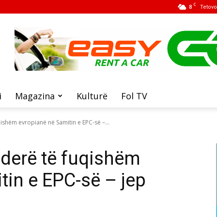
C
8
Tetovo
i
Magazina
Kulturë
Fol TV
qishëm evropianë në Samitin e EPC-së –...
iderë të fuqishëm
tin e EPC-së – jep