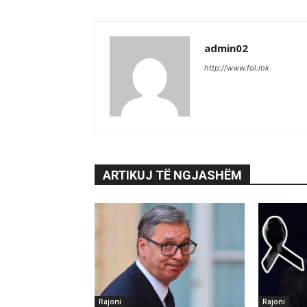
admin02
http://www.fol.mk
ARTIKUJ TË NGJASHËM
Rajoni
Rajoni