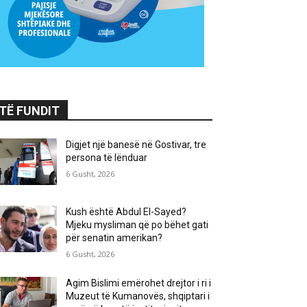
TË FUNDIT
Digjet një banesë në Gostivar, tre
persona të lënduar
6 Gusht, 2026
Kush është Abdul El-Sayed?
Mjeku mysliman që po bëhet gati
për senatin amerikan?
6 Gusht, 2026
Agim Bislimi emërohet drejtor i ri i
Muzeut të Kumanovës, shqiptari i