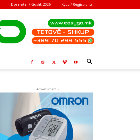
E premte, 7 Gusht, 2026
Kycu / Regjistrohu
- Advertisment -