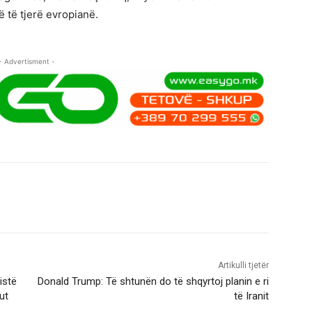
ë të tjerë evropianë.
- Advertisment -
Artikulli tjetër
istë
Donald Trump: Të shtunën do të shqyrtoj planin e ri
ut
të Iranit