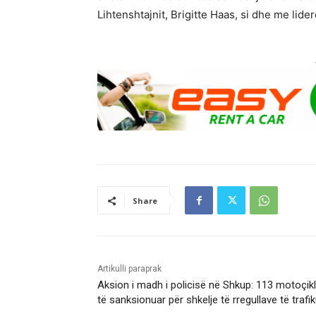
Lihtenshtajnit, Brigitte Haas, si dhe me lider
Share
Artikulli paraprak
Aksion i madh i policisë në Shkup: 113 motoçikl
të sanksionuar për shkelje të rregullave të trafik