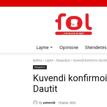
FOL
Lajme
Opinione
Shëndetës
Ballina
Lajme
Maqedoni
Kuvendi konfirmoi dorëhe
Maqedoni
Kuvendi konfirmoi 
Dautit
By
admin02
16 Janar, 2025