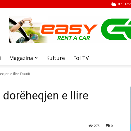
C
8
Tet
i
Magazina
Kulturë
Fol TV
qjen e Ilire Dautit
dorëheqjen e Ilire
275
0