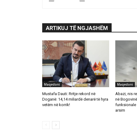
ARTIKUJ TË NGJASHËM
Maqedoni
Maqedoni
Mustafa Dauti: Rritje rekord në
Abazi, nis re
Doganë: 14,14 miliardë denarë të hyra
në Bogovinë
vetëm në korrik!
funksionale 
arsim