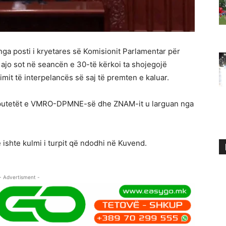
nga posti i kryetares së Komisionit Parlamentar për
 ajo sot në seancën e 30-të kërkoi ta shojegojë
it të interpelancës së saj të premten e kaluar.
deputetët e VMRO-DPMNE-së dhe ZNAM-it u larguan nga
 ishte kulmi i turpit që ndodhi në Kuvend.
- Advertisment -