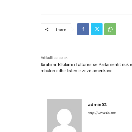
Share
Artikulli paraprak
Ibrahimi: Bllokimi i foltores së Parlamentit nuk 
mbulon edhe listën e zezë amerikane
admin02
http://www.fol.mk