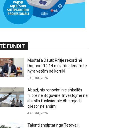
TË FUNDIT
Mustafa Dauti: Rritje rekord në
Doganë: 14,14 miliardë denarë të
hyra vetëm në korrik!
5 Gusht, 2026
Abazi, nis renovimin e shkollës
fillore në Bogovinë: Investojmë në
shkolla funksionale dhe mjedis
cilësor në arsim
4 Gusht, 2026
Talenti shqiptar nga Tetova i