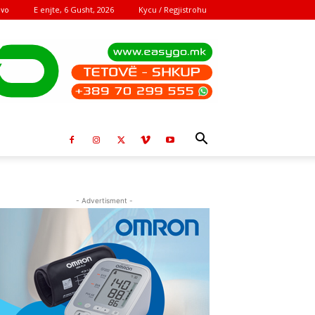
E enjte, 6 Gusht, 2026
Kycu / Regjistrohu
ovo
- Advertisment -