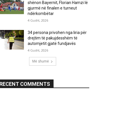
shënon Bayernit, Florian Hamzi lë
gjurmë në finalen e turneut
ndërkombëtar
4 Gusht, 2026
34 persona privohen nga liria për
drejtim të pakujdesshëm të
automjetit gjatë fundjavës
4 Gusht, 2026
Më shumë
RECENT COMMENTS