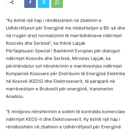
“Ky është një hap i rëndësishëm në zbatimin e
Udhërrëfyesit për Energjinë me mbështetjen e BE-së dhe
në rrugën drejt normalizimit të marrëdhënieve ndërmjet
Kosovës dhe Serbisë”, ka thënë Lajçak
Përfaqësuesi Special i Bashkimit Evropian për dialogun
ndërmjet Kosovës dhe Serbisë, Miroslav Lajçak, ka
përshëndetur sot nënshkrimin e marrëveshjes ndërmjet
Kompanisë Kosovare për Distribuim të Energjisë Elektrike
në Kosovë (KEDS) dhe Elektroseverit, të paraparë në
marrëveshjen e Brukselit për energjinë, transmeton
Anadolu.
“E mirëpres nënshkrimin e sotëm të kontratës komerciale
ndërmjet KEDS-it dhe Elektroseverit. Ky është një hap i
rëndësishëm në zbatimin e Udhërrëfyesit për Energjinë