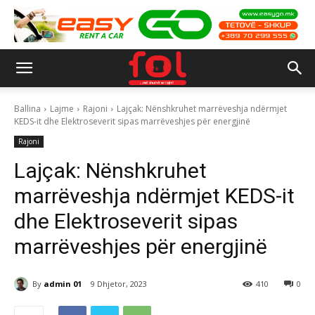
Ballina
Lajme
Rajoni
Lajçak: Nënshkruhet marrëveshja ndërmjet
KEDS-it dhe Elektroseverit sipas marrëveshjes për energjinë
Rajoni
Lajçak: Nënshkruhet
marrëveshja ndërmjet KEDS-it
dhe Elektroseverit sipas
marrëveshjes për energjinë
By
admin 01
9 Dhjetor, 2023
410
0