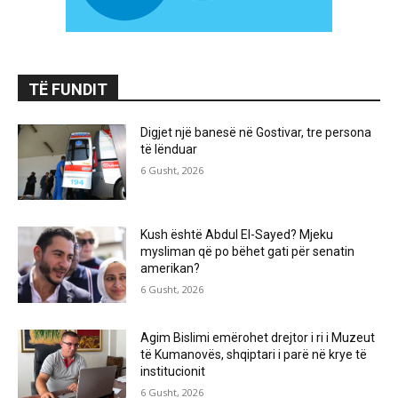
TË FUNDIT
Digjet një banesë në Gostivar, tre persona
të lënduar
6 Gusht, 2026
Kush është Abdul El-Sayed? Mjeku
mysliman që po bëhet gati për senatin
amerikan?
6 Gusht, 2026
Agim Bislimi emërohet drejtor i ri i Muzeut
të Kumanovës, shqiptari i parë në krye të
institucionit
6 Gusht, 2026