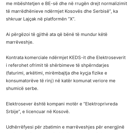
me mbështetjen e BE-së dhe në rrugën drejt normalizimit
të marrëdhënieve ndërmjet Kosovës dhe Serbisë”, ka
shkruar Lajçak në platformën “X”.
Ai përgëzoi të gjithë ata që bënë të mundur këtë
marrëveshje.
Kontrata komerciale ndërmjet KEDS-it dhe Elektroseverit
i referohet ofrimit të shërbimeve të shpërndarjes
(faturimi, arkëtimi, mirëmbajtja dhe kyçja fizike e
konsumatorëve të rinj) në katër komunat veriore me
shumicë serbe.
Elektrosever është kompani motër e “Elektroprivreda
Srbije”, e licencuar në Kosovë.
Udhërrëfyesi për zbatimin e marrëveshjes për energjinë