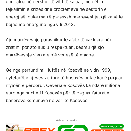
u miratua në qershor të vitit të kaluar, me qëllim
tejkalimin e krizës dhe problemeve në sektorin e
energjisë, duke marrë parasysh marrëveshjet që kanë të
bëjnë me energjinë nga viti 2013.
Ajo marrëveshje parashikonte afate të caktuara për
zbatim, por ato nuk u respektuan, kështu që kjo
marrëveshje vjen me një vonesë të madhe.
Që nga përfundimi i luftës në Kosovë në vitin 1999,
qytetarët e pjesës veriore të Kosovës nuk e kanë paguar
rrymën e përdorur. Qeveria e Kosovës ka ndarë miliona
euro nga buxheti i Kosovës për të paguar faturat e
banorëve komunave në veri të Kosovës.
- Advertisment -