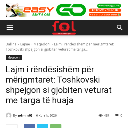
Ballina
Lajme
Maqedoni
Lajm i rëndësishëm për mërigmtarët:
Toshkovski shpejgon si gjobiten veturat me targa...
Maqedoni
Lajm i rëndësishëm për
mërigmtarët: Toshkovski
shpejgon si gjobiten veturat
me targa të huaja
By
admin02
6 Korrik, 2026
489
0