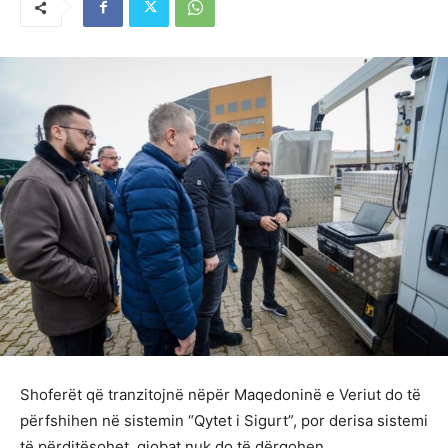
Shoferët që tranzitojnë nëpër Maqedoninë e Veriut do të
përfshihen në sistemin “Qytet i Sigurt”, por derisa sistemi
të përditësohet, gjobat nuk do të dërgohen.