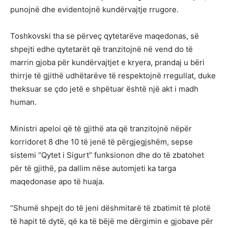
punojnë dhe evidentojnë kundërvajtje rrugore.
Toshkovski tha se përveç qytetarëve maqedonas, së
shpejti edhe qytetarët që tranzitojnë në vend do të
marrin gjoba për kundërvajtjet e kryera, prandaj u bëri
thirrje të gjithë udhëtarëve të respektojnë rregullat, duke
theksuar se çdo jetë e shpëtuar është një akt i madh
human.
Ministri apeloi që të gjithë ata që tranzitojnë nëpër
korridoret 8 dhe 10 të jenë të përgjegjshëm, sepse
sistemi “Qytet i Sigurt” funksionon dhe do të zbatohet
për të gjithë, pa dallim nëse automjeti ka targa
maqedonase apo të huaja.
“Shumë shpejt do të jeni dëshmitarë të zbatimit të plotë
të hapit të dytë, që ka të bëjë me dërgimin e gjobave për