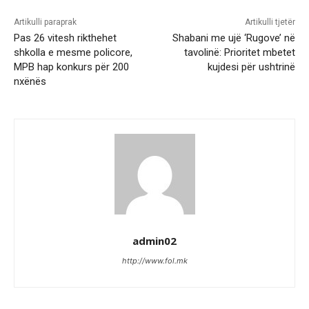
Artikulli paraprak
Artikulli tjetër
Pas 26 vitesh rikthehet
Shabani me ujë ‘Rugove’ në
shkolla e mesme policore,
tavolinë: Prioritet mbetet
MPB hap konkurs për 200
kujdesi për ushtrinë
nxënës
admin02
http://www.fol.mk