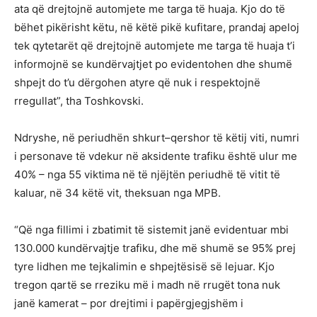
ata që drejtojnë automjete me targa të huaja. Kjo do të
bëhet pikërisht këtu, në këtë pikë kufitare, prandaj apeloj
tek qytetarët që drejtojnë automjete me targa të huaja t’i
informojnë se kundërvajtjet po evidentohen dhe shumë
shpejt do t’u dërgohen atyre që nuk i respektojnë
rregullat”, tha Toshkovski.
Ndryshe, në periudhën shkurt–qershor të këtij viti, numri
i personave të vdekur në aksidente trafiku është ulur me
40% – nga 55 viktima në të njëjtën periudhë të vitit të
kaluar, në 34 këtë vit, theksuan nga MPB.
“Që nga fillimi i zbatimit të sistemit janë evidentuar mbi
130.000 kundërvajtje trafiku, dhe më shumë se 95% prej
tyre lidhen me tejkalimin e shpejtësisë së lejuar. Kjo
tregon qartë se rreziku më i madh në rrugët tona nuk
janë kamerat – por drejtimi i papërgjegjshëm i