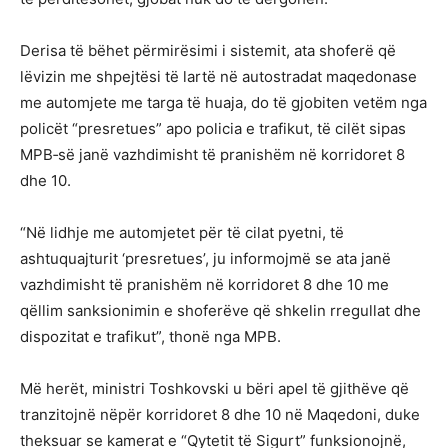
Derisa të bëhet përmirësimi i sistemit, ata shoferë që
lëvizin me shpejtësi të lartë në autostradat maqedonase
me automjete me targa të huaja, do të gjobiten vetëm nga
policët “presretues” apo policia e trafikut, të cilët sipas
MPB‑së janë vazhdimisht të pranishëm në korridoret 8
dhe 10.
“Në lidhje me automjetet për të cilat pyetni, të
ashtuquajturit ‘presretues’, ju informojmë se ata janë
vazhdimisht të pranishëm në korridoret 8 dhe 10 me
qëllim sanksionimin e shoferëve që shkelin rregullat dhe
dispozitat e trafikut”, thonë nga MPB.
Më herët, ministri Toshkovski u bëri apel të gjithëve që
tranzitojnë nëpër korridoret 8 dhe 10 në Maqedoni, duke
theksuar se kamerat e “Qytetit të Sigurt” funksionojnë,