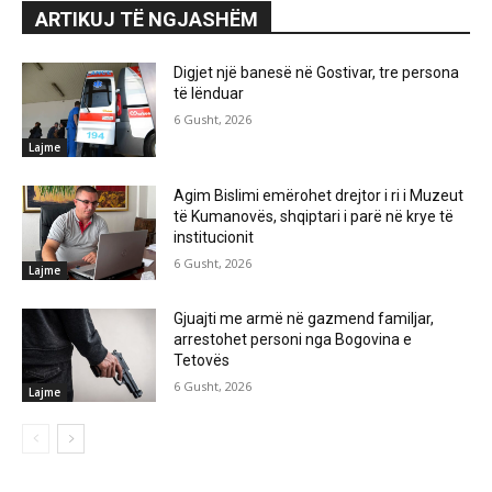
ARTIKUJ TË NGJASHËM
Digjet një banesë në Gostivar, tre persona
të lënduar
6 Gusht, 2026
Lajme
Agim Bislimi emërohet drejtor i ri i Muzeut
të Kumanovës, shqiptari i parë në krye të
institucionit
6 Gusht, 2026
Lajme
Gjuajti me armë në gazmend familjar,
arrestohet personi nga Bogovina e
Tetovës
6 Gusht, 2026
Lajme