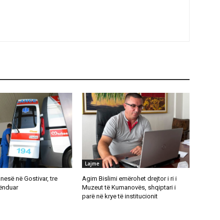
Lajme
anesë në Gostivar, tre
Agim Bislimi emërohet drejtor i ri i
lënduar
Muzeut të Kumanovës, shqiptari i
parë në krye të institucionit