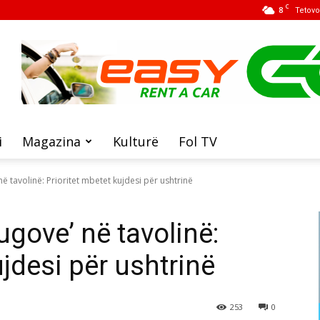
C
8
Tetovo
i
Magazina
Kulturë
Fol TV
ë tavolinë: Prioritet mbetet kujdesi për ushtrinë
gove’ në tavolinë:
ujdesi për ushtrinë
253
0