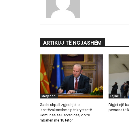
ARTIKUJ TË NGJASHËM
Maqedoni
Lajme
Gashi shpall zgjedhjet e
Digjet një b
jashtëzakonshme për kryetar të
persona të 
Komunës së Bërvenicës, do të
mbahen më 18 tetor