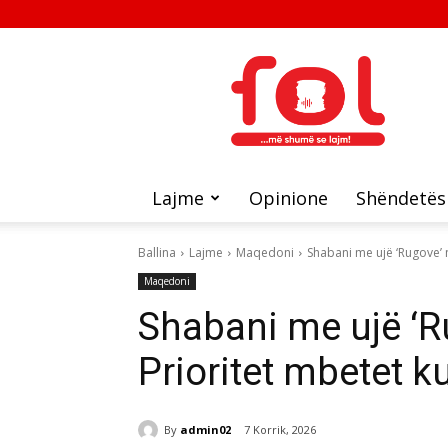
FOL
Lajme
Opinione
Shëndetës
Ballina
Lajme
Maqedoni
Shabani me ujë ‘Rugove’ n
Maqedoni
Shabani me ujë ‘Ru
Prioritet mbetet k
By
admin02
7 Korrik, 2026