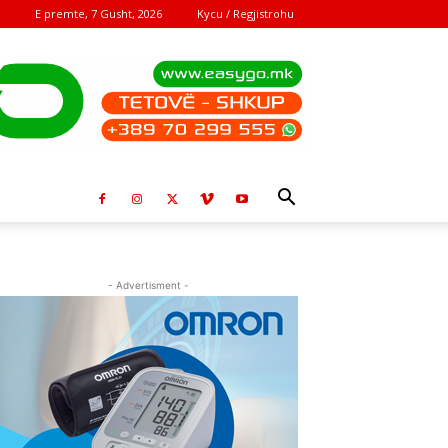
E premte, 7 Gusht, 2026
Kycu / Regjistrohu
- Advertisment -