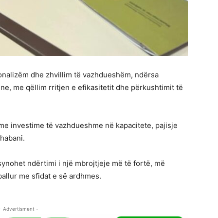
esionalizëm dhe zhvillim të vazhdueshëm, ndërsa
e, me qëllim rritjen e efikasitetit dhe përkushtimit të
, me investime të vazhdueshme në kapacitete, pajisje
Shabani.
ynohet ndërtimi i një mbrojtjeje më të fortë, më
allur me sfidat e së ardhmes.
- Advertisment -