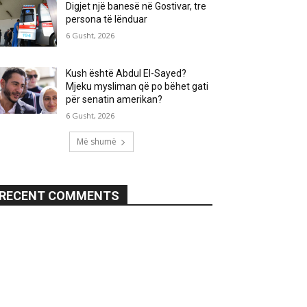
Digjet një banesë në Gostivar, tre
persona të lënduar
6 Gusht, 2026
Kush është Abdul El-Sayed?
Mjeku mysliman që po bëhet gati
për senatin amerikan?
6 Gusht, 2026
Më shumë
RECENT COMMENTS