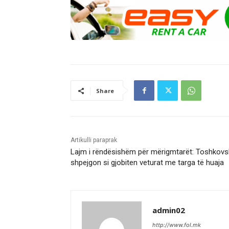
Share
Artikulli paraprak
Lajm i rëndësishëm për mërigmtarët: Toshkovs
shpejgon si gjobiten veturat me targa të huaja
admin02
http://www.fol.mk