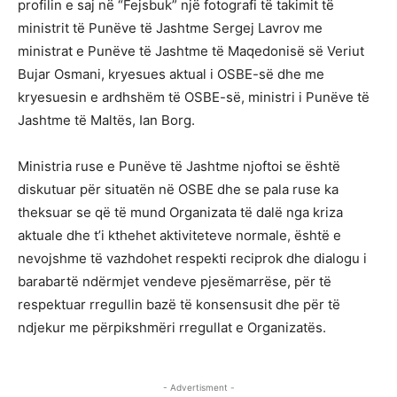
profilin e saj në “Fejsbuk” një fotografi të takimit të
ministrit të Punëve të Jashtme Sergej Lavrov me
ministrat e Punëve të Jashtme të Maqedonisë së Veriut
Bujar Osmani, kryesues aktual i OSBE-së dhe me
kryesuesin e ardhshëm të OSBE-së, ministri i Punëve të
Jashtme të Maltës, Ian Borg.
Ministria ruse e Punëve të Jashtme njoftoi se është
diskutuar për situatën në OSBE dhe se pala ruse ka
theksuar se që të mund Organizata të dalë nga kriza
aktuale dhe t’i kthehet aktiviteteve normale, është e
nevojshme të vazhdohet respekti reciprok dhe dialogu i
barabartë ndërmjet vendeve pjesëmarrëse, për të
respektuar rregullin bazë të konsensusit dhe për të
ndjekur me përpikshmëri rregullat e Organizatës.
- Advertisment -