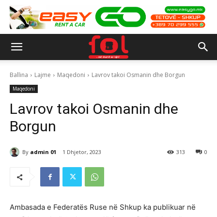
Ballina
Lajme
Maqedoni
Lavrov takoi Osmanin dhe Borgun
Maqedoni
Lavrov takoi Osmanin dhe
Borgun
By
admin 01
1 Dhjetor, 2023
313
0
Ambasada e Federatës Ruse në Shkup ka publikuar në