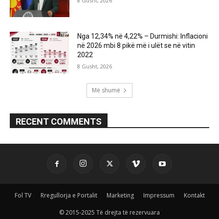
8 Gusht, 2026
Nga 12,34% në 4,22% – Durmishi: Inflacioni
në 2026 mbi 8 pikë më i ulët se në vitin
2022
8 Gusht, 2026
Më shumë
RECENT COMMENTS
Fol TV
Rregullorja e Portalit
Marketing
Impressum
Kontakt
© 2015-2025 Të drejta të rezervuara