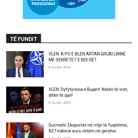
TË FUNDIT
VLEN: A PO E BLEN ARTAN GRUBI LIRINË
ME SEKRETET E BDI-SË?
8 Gusht, 2026
VLEN: Dyfytyrësia e Bujarit: Natën të vret,
ditën të qan!
8 Gusht, 2026
Durmishi: Eksportet në rritje të fuqishme,
827 milionë euro vetëm në qershor