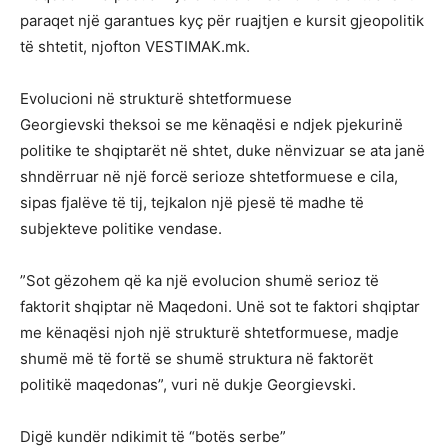
paraqet një garantues kyç për ruajtjen e kursit gjeopolitik
të shtetit, njofton VESTIMAK.mk.
Evolucioni në strukturë shtetformuese
​Georgievski theksoi se me kënaqësi e ndjek pjekurinë
politike te shqiptarët në shtet, duke nënvizuar se ata janë
shndërruar në një forcë serioze shtetformuese e cila,
sipas fjalëve të tij, tejkalon një pjesë të madhe të
subjekteve politike vendase.
​”Sot gëzohem që ka një evolucion shumë serioz të
faktorit shqiptar në Maqedoni. Unë sot te faktori shqiptar
me kënaqësi njoh një strukturë shtetformuese, madje
shumë më të fortë se shumë struktura në faktorët
politikë maqedonas”, vuri në dukje Georgievski.
​Digë kundër ndikimit të “botës serbe”