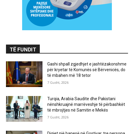
TË FUNDIT
Gashi shpall zgjedhjet e jashtëzakonshme
për kryetar të Komunës së Bërvenicës, do
të mbahen më 18 tetor
7 Gusht, 2026
Turqia, Arabia Saudite dhe Pakistani
nënshkruajnë marrëveshje të përbashkët
të mbrojtjes në Samitin e Mekës
7 Gusht, 2026
Digjet një banesë në Gostivar, tre persona