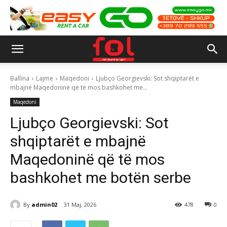
Ballina
Lajme
Maqedoni
Ljubço Georgievski: Sot shqiptarët e
mbajnë Maqedoninë që të mos bashkohet me...
Maqedoni
Ljubço Georgievski: Sot
shqiptarët e mbajnë
Maqedoninë që të mos
bashkohet me botën serbe
By
admin02
31 Maj, 2026
478
0