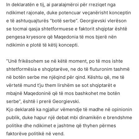
​In deklaratën e tij, ai paralajmëroi për rreziqet nga
ndikimet rajonale, duke potencuar veçanërisht konceptin
e të ashtuquajturës “botë serbe”. Georgievski vlerëson
se tocmai qasja shtetformuese e faktorit shqiptar është
pengesa kryesore që Maqedonia të mos bjerë nën
ndikimin e plotë të këtij koncepti.
​”Unë frikësohem se në këtë moment, po të mos ishte
shtetformësia e shqiptarëve, ne do të fluturonim tashmë
në botën serbe me njëqind për qind. Kështu që, me të
vërtetë mund t’ju them lirshëm se sot shqiptarët e
mbajnë Maqedoninë që të mos bashkohet me botën
serbe”, është i prerë Georgievski.
​Kjo deklaratë ka ngjallur vëmendje të madhe në opinionin
publik, duke hapur një debat mbi dinamikën e brendshme
politike dhe ndikimet e jashtme që thyhen përmes
faktorëve politikë në vend.