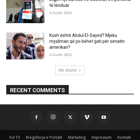
të lënduar
6 Gusht, 2026
Kush është Abdul El-Sayed? Mjeku
mysliman që po bëhet gati për senatin
amerikan?
6 Gusht, 2026
Më shumë
RECENT COMMENTS
Fol TV
Rregullorja e Portalit
Marketing
Impressum
Kontakt