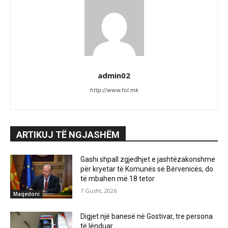
admin02
http://www.fol.mk
ARTIKUJ TË NGJASHËM
Gashi shpall zgjedhjet e jashtëzakonshme
për kryetar të Komunës së Bërvenicës, do
të mbahen më 18 tetor
7 Gusht, 2026
Maqedoni
Digjet një banesë në Gostivar, tre persona
të lënduar