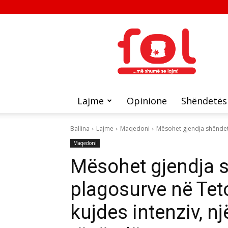
FOL
Lajme
Opinione
Shëndetës
Ballina
Lajme
Maqedoni
Mësohet gjendja shëndetë
Maqedoni
Mësohet gjendja s
plagosurve në Teto
kujdes intenziv, n