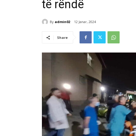
të rëndë
By
admin02
12 Janar, 2024
Share