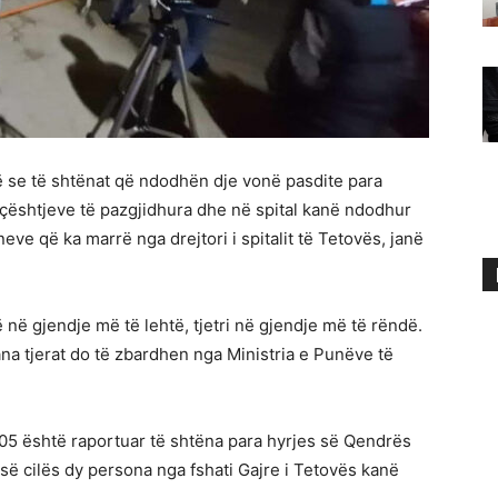
të se të shtënat që ndodhën dje vonë pasdite para
 çështjeve të pazgjidhura dhe në spital kanë ndodhur
neve që ka marrë nga drejtori i spitalit të Tetovës, janë
 në gjendje më të lehtë, tjetri në gjendje më të rëndë.
ana tjerat do të zbardhen nga Ministria e Punëve të
:05 është raportuar të shtëna para hyrjes së Qendrës
ë së cilës dy persona nga fshati Gajre i Tetovës kanë