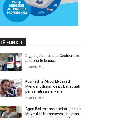
TË FUNDIT
Digjet një banesë në Gostivar, tre
persona të lënduar
6 Gusht, 2026
Kush është Abdul El-Sayed?
Mjeku mysliman që po bëhet gati
për senatin amerikan?
6 Gusht, 2026
Agim Bislimi emërohet drejtor i ri i
Muzeut të Kumanovës, shqiptari i