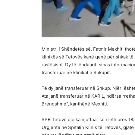
Ministri i Shëndetësisë, Fatmir Mexhiti tho
klinikës së Tetovës kanë qenë për shkak të
rastësisht. Dy të lënduarit, sipas informacio
transferuar në klinikat e Shkupit.
Të dy janë transferuar në Shkup. Njëri është
Ata janë transferuar në KARIL, ndërsa rreth
Brendshme”, kanthënë Mexhiti.
SPB Tetovë dje ka njoftuar se rreth orës 18
Urgjente në Spitalin Klinik të Tetovës, gjat