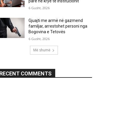
parë në krye të institucionit
6 Gusht, 2026
Gjuajti me armë në gazmend
familjar, arrestohet personi nga
Bogovina e Tetovës
6 Gusht, 2026
Më shumë
RECENT COMMENTS