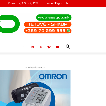
E premte, 7 Gusht, 2026
Kycu / Regjistrohu
- Advertisment -