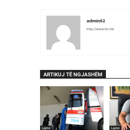
admin02
http://www.fol.mk
ARTIKUJ TË NGJASHËM
Lajme
Lajme