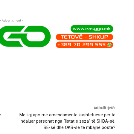
- Advertisment -
Artikulli tjetër
ë
Me ligj apo me amendamente kushtetuese për të
ndaluar personat nga “listat e zeza” të SHBA-së,
BE-së dhe OKB-së të mbajnë poste?