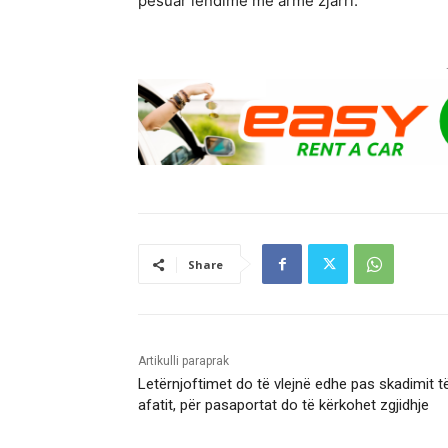
pësuar lëndime me armë zjarri.
Share
Artikulli paraprak
Letërnjoftimet do të vlejnë edhe pas skadimit t
afatit, për pasaportat do të kërkohet zgjidhje