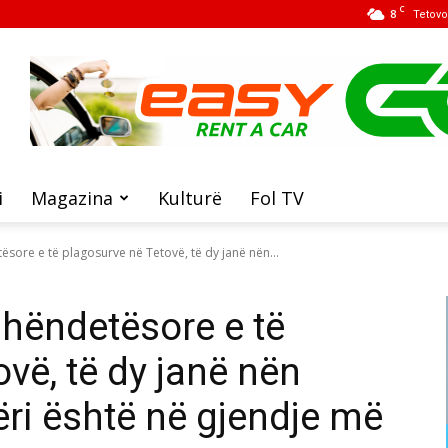
C
8
Tetovo
i
Magazina
Kulturë
Fol TV
sore e të plagosurve në Tetovë, të dy janë nën...
hëndetësore e të
vë, të dy janë nën
jëri është në gjendje më