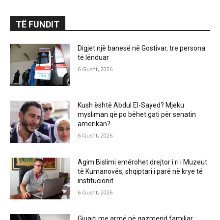
TË FUNDIT
Digjet një banesë në Gostivar, tre persona
të lënduar
6 Gusht, 2026
Kush është Abdul El-Sayed? Mjeku
mysliman që po bëhet gati për senatin
amerikan?
6 Gusht, 2026
Agim Bislimi emërohet drejtor i ri i Muzeut
të Kumanovës, shqiptari i parë në krye të
institucionit
6 Gusht, 2026
Gjuajti me armë në gazmend familjar,