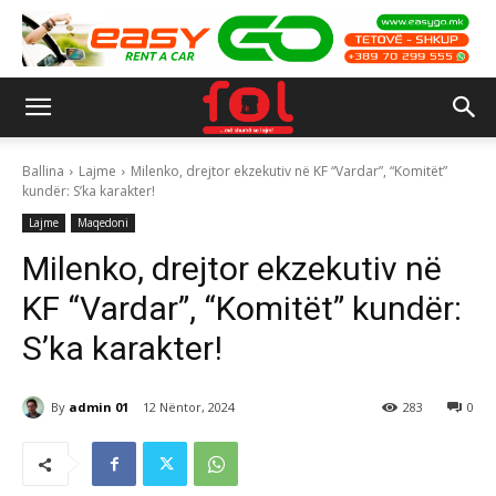
Ballina
Lajme
Milenko, drejtor ekzekutiv në KF “Vardar”, “Komitët”
kundër: S’ka karakter!
Lajme
Maqedoni
Milenko, drejtor ekzekutiv në
KF “Vardar”, “Komitët” kundër:
S’ka karakter!
By
admin 01
12 Nëntor, 2024
283
0