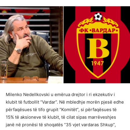
Milenko Nedellkovski u emërua drejtor i ri ekzekutiv i
klubit të futbollit “Vardar”. Në mbledhje morën pjesë edhe
përfaqësues të tifo grupit “Komitët”, si përfaqësues të
15% të aksioneve të klubit, të cilat sipas marrëveshjes
janë në pronësi të shoqatës “35 vjet vardaras Shkup”,