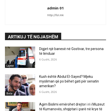
admin 01
http://fol.mk
ARTIKUJ TË NGJASHËM
Digjet një banesë në Gostivar, tre persona
të lënduar
6 Gusht, 2026
Lajme
Kush është Abdul El-Sayed? Mjeku
mysliman që po bëhet gati për senatin
amerikan?
6 Gusht, 2026
Bota
Agim Bislimi emërohet drejtor i ri i Muzeut
të Kumanovës, shqiptari i parë në krye të