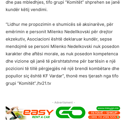
dhe pas mbledhjes, tifo grupi “Komitët” shprehen se janë
kundër këtij vendimi.
“Lidhur me propozimin e shumicës së aksinarëve, për
emërimin e personit Milenko Nedellkovski për drejtor
ekzekutiv, Asociacioni është deklaruar kundër, sepse
mendojmë se personi Milenko Nedelkovski nuk posedon
karakter dhe aftësi morale, as nuk posedon kompetenca
dhe vizione që janë të përshtatshme për bartësin e një
pozicioni të tillë përgjegjës në një brendi kombëtare dhe
popullor siç është KF Vardar”, thonë mes tjerash nga tifo
grupi “Komitët”./tv21.tv
- Advertisment -