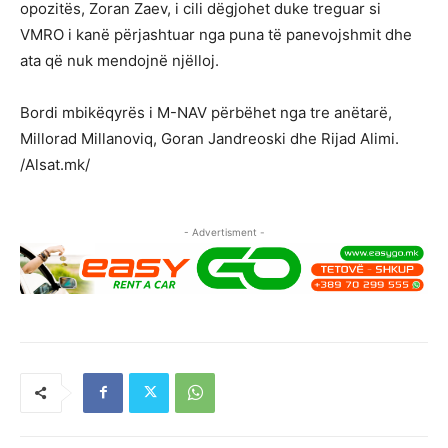
opozitës, Zoran Zaev, i cili dëgjohet duke treguar si
VMRO i kanë përjashtuar nga puna të panevojshmit dhe
ata që nuk mendojnë njëlloj.
Bordi mbikëqyrës i M-NAV përbëhet nga tre anëtarë,
Millorad Millanoviq, Goran Jandreoski dhe Rijad Alimi.
/Alsat.mk/
- Advertisment -