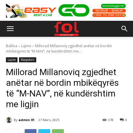
Ballina
Lajme
Millorad Millanoviq zgjedhet anëtar në bordin
mbikëqyrës të “M-NAV”, në kundërshtim me...
Lajme
Maqedoni
Millorad Millanoviq zgjedhet
anëtar në bordin mbikëqyrës
të “M-NAV”, në kundërshtim
me ligjin
By
admin 01
27 Mars, 2025
378
0