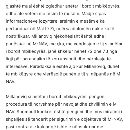
gjashtë muaj është zgjedhur anëtar i bordit mbikëqyrës,
edhe atë vetëm me arsim të mesëm. Madje sipas
informacioneve jozyrtare, arsimin e mesëm e ka
përfunduar në Mal të Zi, ndërsa diplomën nuk e ka të
nostrifikuar. Millanoviq njëkohësisht është edhe i
punësuar në M-NAV, me çka, me vendosjen e tij si anëtar
i bordit mbikëqyrës, janë shkelur nenet 72 dhe 73 nga
ligji për parandalim të korrupsionit dhe përplasje të
interesave. Paradoksale është ajo kur Millanoviq, duhet
të mbikëqyrë dhe vlerësojë punën e tij si nëpunës në M-
NAV.
Millanoviq si anëtar i bordit mbikëqyrës, pengon
procedura të ndryshme për nevojat dhe zhvillimin e M-
NAV. Shembull konkret është pengimi dhe mos miratimi i
shpalljes së tenderit për sigurimin e objekteve të M-NAV,
pasi kontrata e kaluar që ishte e nënshkruar me