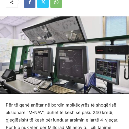
Për të qenë anëtar në bordin mbikëqyrës të shoqërisë
aksionare “M-NAV”, duhet të kesh së paku 240 kredi,
gjegjësisht të kesh përfunduar arsimin e lartë 4-vjeçar.
Por kjo nuk vlen për Millorad Millanoviq, i cili tanimë