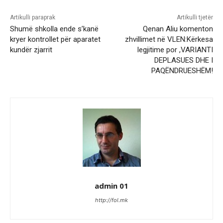
Artikulli paraprak
Artikulli tjetër
Shumë shkolla ende s’kanë
Qenan Aliu komenton
kryer kontrollet për aparatet
zhvillimet në VLEN:Kërkesa
kundër zjarrit
legjitime por ,VARIANTI
DEPLASUES DHE I
PAQËNDRUESHËM!
admin 01
http://fol.mk