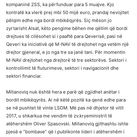
kompaninë 2SS, ka përfunduar para 5 muajve. Kjo
kontratë ka vlerë prej mbi 50 mijë euro, prandaj nevojitet
pëlqim edhe nga bordi mbikëqyrës. Siç mëson jo
zyrtarisht Alsat, këto pengime bëhen me qëllim që bordi
drejtues të cilësohet si i paaftë para Qeverisë, pasi në
Qeveri ka iniciativë që M-NAV të drejtohet nga vetëm një
drejtor gjeneral, e jo nga tre sa janë tani. Për momentin
M-NAV drejtohet nga drejtorë të tre sektorëve. Sektori i
kontrollimit të fluturimeve, sektori i navigacionit dhe
sektori financiar.
Millanoviq nuk është hera e parë që zgjidhet anëtar i
bordit mbikëqyrës. Ai në këtë pozitë ka qenë edhe para
se në pushtet të vinte LSDM. Më pas në dhjetor të vitit
2017, u shkarkua me vendim të zv.kryeministrit të
atëhershëm Oliver Spasovski. Millanoviq gjithashtu ishte
pjesë e “bombave” që i publikonte lideri i atëhershëm i