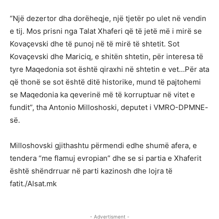
“Një dezertor dha dorëheqje, një tjetër po ulet në vendin
e tij. Mos prisni nga Talat Xhaferi që të jetë më i mirë se
Kovaçevski dhe të punoj në të mirë të shtetit. Sot
Kovaçevski dhe Mariciq, e shitën shtetin, për interesa të
tyre Maqedonia sot është qiraxhi në shtetin e vet…Për ata
që thonë se sot është ditë historike, mund të pajtohemi
se Maqedonia ka qeverinë më të korruptuar në vitet e
fundit”, tha Antonio Milloshoski, deputet i VMRO-DPMNE-
së.
Milloshovski gjithashtu përmendi edhe shumë afera, e
tendera “me flamuj evropian” dhe se si partia e Xhaferit
është shëndrruar në parti kazinosh dhe lojra të
fatit./Alsat.mk
- Advertisment -