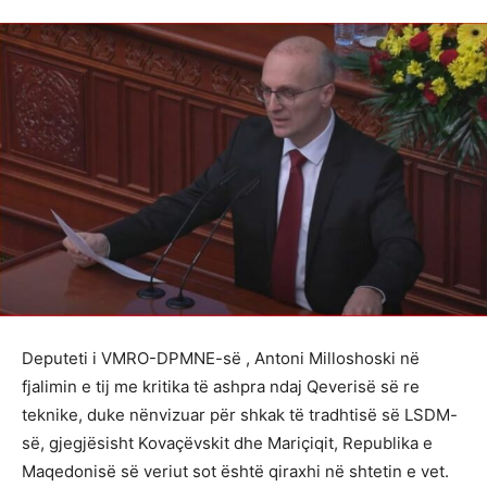
Deputeti i VMRO-DPMNE-së , Antoni Milloshoski në
fjalimin e tij me kritika të ashpra ndaj Qeverisë së re
teknike, duke nënvizuar për shkak të tradhtisë së LSDM-
së, gjegjësisht Kovaçëvskit dhe Mariçiqit, Republika e
Maqedonisë së veriut sot është qiraxhi në shtetin e vet.