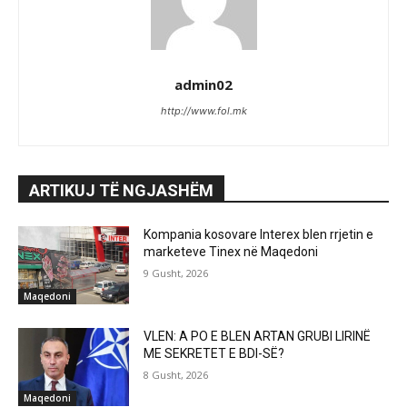
admin02
http://www.fol.mk
ARTIKUJ TË NGJASHËM
Kompania kosovare Interex blen rrjetin e
marketeve Tinex në Maqedoni
9 Gusht, 2026
Maqedoni
VLEN: A PO E BLEN ARTAN GRUBI LIRINË
ME SEKRETET E BDI-SË?
8 Gusht, 2026
Maqedoni