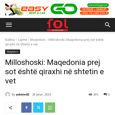
Ballina
Lajme
Maqedoni
Milloshoski: Maqedonia prej sot është
qiraxhi në shtetin e vet
Maqedoni
Milloshoski: Maqedonia prej
sot është qiraxhi në shtetin e
vet
By
admin02
28 Janar, 2024
305
0