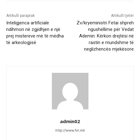
Artikulli paraprak
Artikulli tjetër
Inteligjenca artificiale
Zv/kryeministri Fetai shpreh
ndihmon në zgjidhjen e një
ngushëllime për Vedat
prej mistereve më të mëdha
Ademin: Kërkon drejtësi në
të arkeologjisë
rastin e mundshme të
neglizhencës mjekësore
admin02
http://www.fol.mk