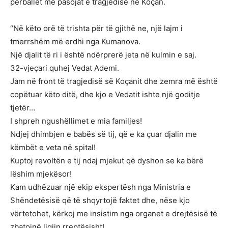
përballet me pasojat e tragjedisë në Koçan.
“Në këto orë të trishta për të gjithë ne, një lajm i
tmerrshëm më erdhi nga Kumanova.
Një djalit të ri i është ndërprerë jeta në kulmin e saj.
32-vjeçari quhej Vedat Ademi.
Jam në front të tragjedisë së Koçanit dhe zemra më është
copëtuar këto ditë, dhe kjo e Vedatit ishte një goditje
tjetër…
I shpreh ngushëllimet e mia familjes!
Ndjej dhimbjen e babës së tij, që e ka çuar djalin me
këmbët e veta në spital!
Kuptoj revoltën e tij ndaj mjekut që dyshon se ka bërë
lëshim mjekësor!
Kam udhëzuar një ekip ekspertësh nga Ministria e
Shëndetësisë që të shqyrtojë faktet dhe, nëse kjo
vërtetohet, kërkoj me insistim nga organet e drejtësisë të
zbatojnë ligjin rreptësisht!