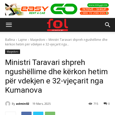
Ballina
Lajme
Maqedoni
Ministri Taravari shpreh ngushëllime dhe
kërkon hetim për vdekjen e 32-vjeçarit nga...
Maqedoni
Ministri Taravari shpreh
ngushëllime dhe kërkon hetim
për vdekjen e 32-vjeçarit nga
Kumanova
By
admin02
19 Mars, 2025
715
0