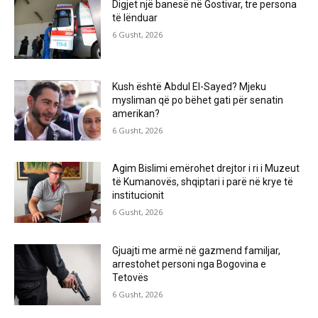
Digjet një banesë në Gostivar, tre persona
të lënduar
6 Gusht, 2026
Kush është Abdul El-Sayed? Mjeku
mysliman që po bëhet gati për senatin
amerikan?
6 Gusht, 2026
Agim Bislimi emërohet drejtor i ri i Muzeut
të Kumanovës, shqiptari i parë në krye të
institucionit
6 Gusht, 2026
Gjuajti me armë në gazmend familjar,
arrestohet personi nga Bogovina e
Tetovës
6 Gusht, 2026