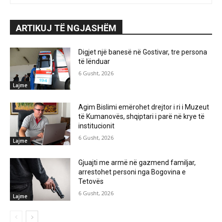
ARTIKUJ TË NGJASHËM
Digjet një banesë në Gostivar, tre persona
të lënduar
6 Gusht, 2026
Lajme
Agim Bislimi emërohet drejtor i ri i Muzeut
të Kumanovës, shqiptari i parë në krye të
institucionit
6 Gusht, 2026
Lajme
Gjuajti me armë në gazmend familjar,
arrestohet personi nga Bogovina e
Tetovës
6 Gusht, 2026
Lajme