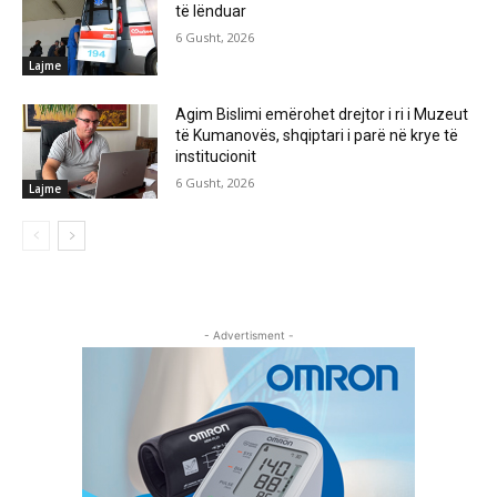
të lënduar
6 Gusht, 2026
Lajme
Agim Bislimi emërohet drejtor i ri i Muzeut
të Kumanovës, shqiptari i parë në krye të
institucionit
6 Gusht, 2026
Lajme
- Advertisment -