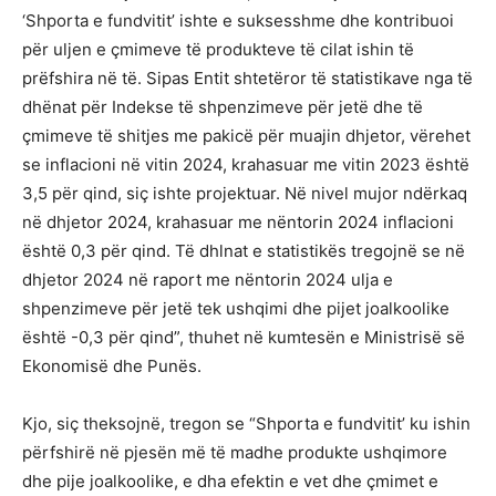
‘Shporta e fundvitit’ ishte e suksesshme dhe kontribuoi
për uljen e çmimeve të produkteve të cilat ishin të
prëfshira në të. Sipas Entit shtetëror të statistikave nga të
dhënat për Indekse të shpenzimeve për jetë dhe të
çmimeve të shitjes me pakicë për muajin dhjetor, vërehet
se inflacioni në vitin 2024, krahasuar me vitin 2023 është
3,5 për qind, siç ishte projektuar. Në nivel mujor ndërkaq
në dhjetor 2024, krahasuar me nëntorin 2024 inflacioni
është 0,3 për qind. Të dhlnat e statistikës tregojnë se në
dhjetor 2024 në raport me nëntorin 2024 ulja e
shpenzimeve për jetë tek ushqimi dhe pijet joalkoolike
është -0,3 për qind”, thuhet në kumtesën e Ministrisë së
Ekonomisë dhe Punës.
Kjo, siç theksojnë, tregon se “Shporta e fundvitit’ ku ishin
përfshirë në pjesën më të madhe produkte ushqimore
dhe pije joalkoolike, e dha efektin e vet dhe çmimet e