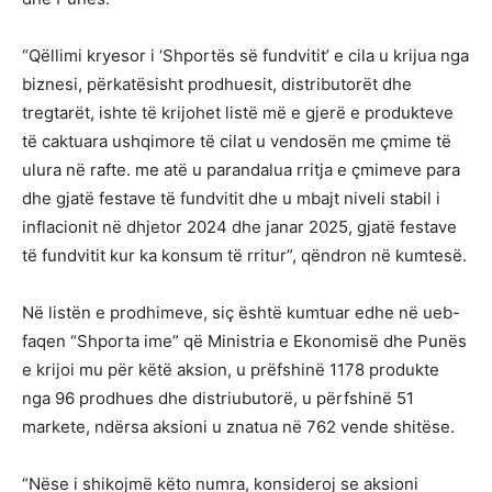
“Qëllimi kryesor i ‘Shportës së fundvitit’ e cila u krijua nga
biznesi, përkatësisht prodhuesit, distributorët dhe
tregtarët, ishte të krijohet listë më e gjerë e produkteve
të caktuara ushqimore të cilat u vendosën me çmime të
ulura në rafte. me atë u parandalua rritja e çmimeve para
dhe gjatë festave të fundvitit dhe u mbajt niveli stabil i
inflacionit në dhjetor 2024 dhe janar 2025, gjatë festave
të fundvitit kur ka konsum të rritur”, qëndron në kumtesë.
Në listën e prodhimeve, siç është kumtuar edhe në ueb-
faqen “Shporta ime” që Ministria e Ekonomisë dhe Punës
e krijoi mu për këtë aksion, u prëfshinë 1178 produkte
nga 96 prodhues dhe distriubutorë, u përfshinë 51
markete, ndërsa aksioni u znatua në 762 vende shitëse.
“Nëse i shikojmë këto numra, konsideroj se aksioni