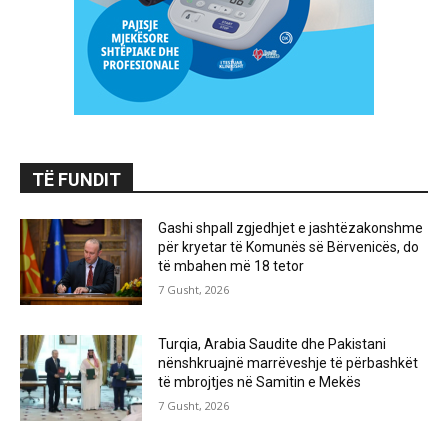
TË FUNDIT
Gashi shpall zgjedhjet e jashtëzakonshme
për kryetar të Komunës së Bërvenicës, do
të mbahen më 18 tetor
7 Gusht, 2026
Turqia, Arabia Saudite dhe Pakistani
nënshkruajnë marrëveshje të përbashkët
të mbrojtjes në Samitin e Mekës
7 Gusht, 2026