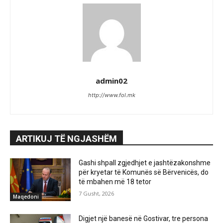
admin02
http://www.fol.mk
ARTIKUJ TË NGJASHËM
Gashi shpall zgjedhjet e jashtëzakonshme
për kryetar të Komunës së Bërvenicës, do
të mbahen më 18 tetor
7 Gusht, 2026
Maqedoni
Digjet një banesë në Gostivar, tre persona