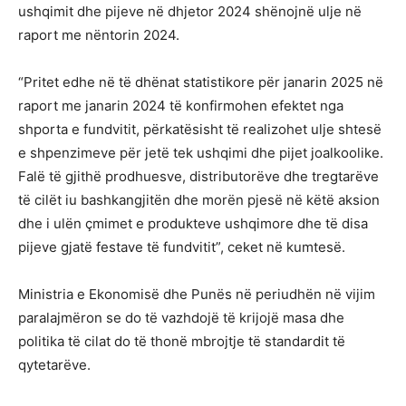
ushqimit dhe pijeve në dhjetor 2024 shënojnë ulje në
raport me nëntorin 2024.
“Pritet edhe në të dhënat statistikore për janarin 2025 në
raport me janarin 2024 të konfirmohen efektet nga
shporta e fundvitit, përkatësisht të realizohet ulje shtesë
e shpenzimeve për jetë tek ushqimi dhe pijet joalkoolike.
Falë të gjithë prodhuesve, distributorëve dhe tregtarëve
të cilët iu bashkangjitën dhe morën pjesë në këtë aksion
dhe i ulën çmimet e produkteve ushqimore dhe të disa
pijeve gjatë festave të fundvitit”, ceket në kumtesë.
Ministria e Ekonomisë dhe Punës në periudhën në vijim
paralajmëron se do të vazhdojë të krijojë masa dhe
politika të cilat do të thonë mbrojtje të standardit të
qytetarëve.