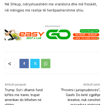
Në Shkup, ndryshueshëm me vranësira dhe më freskët,
në mëngjes me reshje të herëpashershme shiu.
- Advertisment -
Artikulli paraprak
Artikulli tjetër
Trump: Sot i dhamë fund
“Provimi i jurisprudencës”,
luftës me Iranin, trupat
Gashi: Do ketë zgjidhje
amerikan do kthehen në
kreative, nuk cenohet
shtëpi
procedura gjyësore