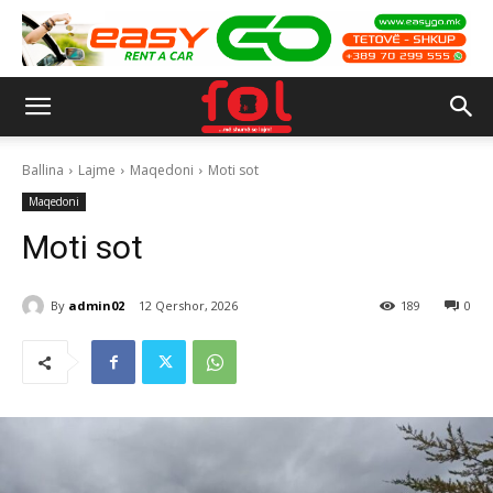
Ballina
Lajme
Maqedoni
Moti sot
Maqedoni
Moti sot
By
admin02
12 Qershor, 2026
189
0