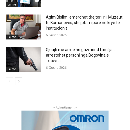
Lajme
Agim Bislimi emërohet drejtor i ri i Muzeut
të Kumanovës, shqiptari i parë në krye të
institucionit
6 Gusht, 2026
Lajme
Gjuajti me armë në gazmend familjar,
arrestohet personi nga Bogovina e
Tetovës
6 Gusht, 2026
Lajme
- Advertisment -