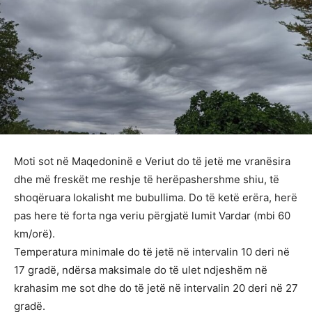
Moti sot në Maqedoninë e Veriut do të jetë me vranësira
dhe më freskët me reshje të herëpashershme shiu, të
shoqëruara lokalisht me bubullima. Do të ketë erëra, herë
pas here të forta nga veriu përgjatë lumit Vardar (mbi 60
km/orë).
Temperatura minimale do të jetë në intervalin 10 deri në
17 gradë, ndërsa maksimale do të ulet ndjeshëm në
krahasim me sot dhe do të jetë në intervalin 20 deri në 27
gradë.