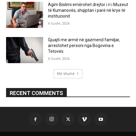
Agim Bislimi emërohet drejtor i ri i Muzeut
të Kumanovës, shqiptari i parë në krye të
institucionit
6 Gusht, 2026
Gjuajti me armë në gazmend familjar,
arrestohet personi nga Bogovina e
Tetovës
6 Gusht, 2026
Më shumë
RECENT COMMENTS