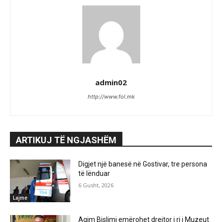
admin02
http://www.fol.mk
ARTIKUJ TË NGJASHËM
Digjet një banesë në Gostivar, tre persona
të lënduar
6 Gusht, 2026
Lajme
Agim Bislimi emërohet drejtor i ri i Muzeut