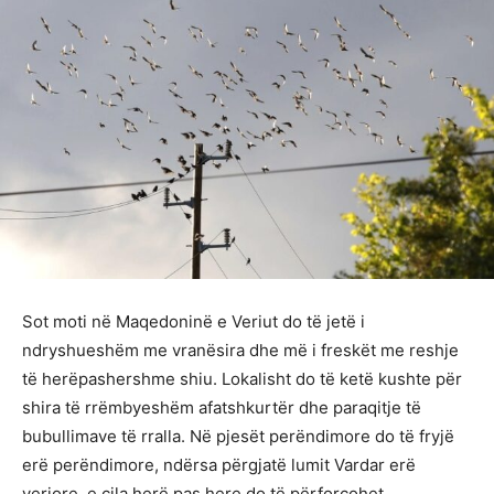
Sot moti në Maqedoninë e Veriut do të jetë i
ndryshueshëm me vranësira dhe më i freskët me reshje
të herëpashershme shiu. Lokalisht do të ketë kushte për
shira të rrëmbyeshëm afatshkurtër dhe paraqitje të
bubullimave të rralla. Në pjesët perëndimore do të fryjë
erë perëndimore, ndërsa përgjatë lumit Vardar erë
veriore, e cila herë pas here do të përforcohet.